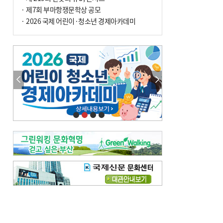
차 안해
· 제7회 부마항쟁문학상 공모
· 2026 국제 어린이·청소년 경제아카데미