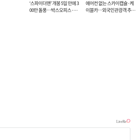
‘스파이더맨’ 개봉 5일 만에 3
에어컨 없는 스카이캡슐·케
00만 돌풍…박스오피스·예
이블카…외국인관광객 추억
매율 동시 1위
대신 고역 될라