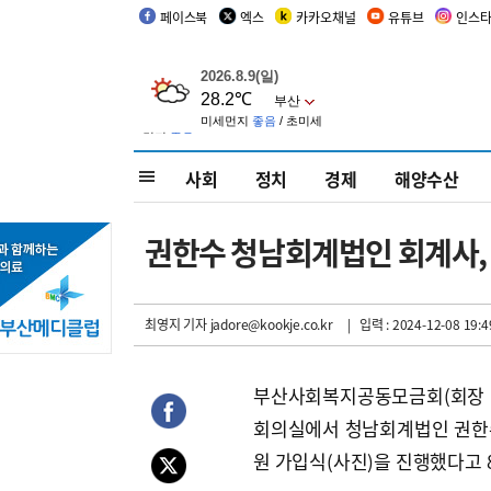
페이스북
엑스
카카오채널
유튜브
인스
사회
정치
경제
해양수산
권한수 청남회계법인 회계사,
최영지 기자
jadore@kookje.co.kr
| 입력 : 2024-12-08 19:4
부산사회복지공동모금회(회장 
회의실에서 청남회계법인 권한
원 가입식(사진)을 진행했다고 