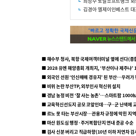
최장수 토탈소프트뱅크 회장
김경아 엘제이인베스트 대표
■ 해수부 청사, 북항 국제여객터미널 옆에 선다(종
■ 2028 유엔 해양총회 개최지, ‘부산이냐 제주냐’ 
■ 외국인 선원 ‘인신매매 경유지’ 된 부산…우려가
■ 비위 논란 부산TP, 외부인사 혁신위 설치
■ 르노 못 타는 부산시장…관용차 규정에 막힌 지
■ 마산 원도심 행정·주거복합단지 연내 준공 수순