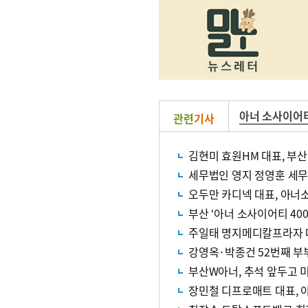
아너 소사이어
관련
기사
김현미 효원HM 대표, 부산
세무법인 영지 정영훈 세
오두만 카디넥 대표, 아너
부산 ‘아너 소사이어티 40
주일태 명지메디칼프라자 대표
강영옥·박종건 52번째 
부산W아너, 추석 앞두고 
장민철 디프로매트 대표, 