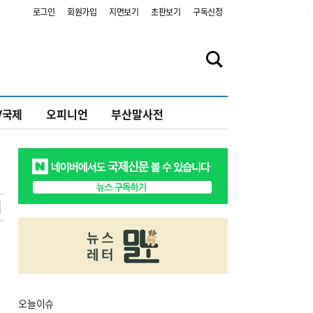
2
로그인
회원가입
지면보기
초판보기
구독신청
V국제
오피니언
부산말사전
오늘
이슈