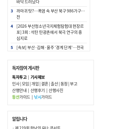
바닥 드러났다
3
까마귀 탓?…폭염 속 부산 북구 986가구 정
전
4
[2026 부산청소년극지체험탐험대 현장르
포] 3회 : 석탄 탄광촌에서 북극 연구의 중
심지로
5
[속보] 부산·김해·울주 ‘경계 단계’…전국
48개 시군 가뭄
6
부산·울산·경남 폭염 속 소나기·비…무더
독자참여 게시판
위는 지속
독자투고
|
기사제보
7
‘혐오표현’ 쓰면 지방공무원 최대 파면까지
인사
|
모임
|
개업
|
결혼
|
출산
|
동정
|
부고
중징계
산행안내
|
산행후기
|
산행사진
8
이임생, 홍명보 선임 독단적 결정 아냐…면
등산
가이드
|
낚시
가이드
담 메모 제출
9
부산 해운대구 아파트 14층서 불…실외기
과열 추정
알립니다
10
경찰가족 관련 사건 45건…그동안 파악조
· 제 219회 한낮의 유U; 콘서트