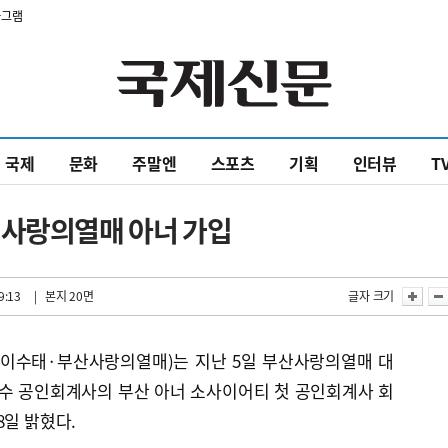
타그램
국제
문화
주말엔
스포츠
기획
인터뷰
T
 사랑의열매 아너 가입
9:13
| 본지 20면
글자 크기
이수태·부산사랑의열매)는 지난 5일 부산사랑의열매 대
수 공인회계사의 부산 아너 소사이어티 첫 공인회계사 회
8일 밝혔다.