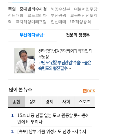
폭염
중대범죄수사청
해양수산부
더불어민주당
전당대회
르노코리아
부산관광
교육혁신선도지
역
극지해양미래포럼
인신매매
UN해양총회
부산메디클럽+
전문의 생생톡
센텀종합병원 간담췌외과 박광민 의
무원장
고난도 ‘간문부 담관암’ 수술…높은
숙련도와 협진 필수
간문부 담관암(클라츠킨 종양)은 좌
우 간에서 나오는, 담관(담즙 배출 경
로)이 합쳐지는 부위인 ‘간문부(肝門
많이 본 뉴스
部)’에 생기는 악성 종양이다. 간동맥
문맥 림프절 담
종합
정치
경제
사회
스포츠
1
15호 태풍 찬홈 일본 도쿄 관통할 듯…동해
안에 비 뿌리나
2
[속보] 남부 가뭄 위성서도 선명…저수지