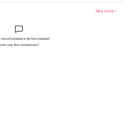
제휴서비스
국제신문대관안내
광고안내
구독신청
독자투고
기사제보
개인정보취급방침
언론윤리강
구 중앙대로 1217
대표전화 : 051-500-5114
발행인·인쇄인 : 황문성
편집인 : 오상