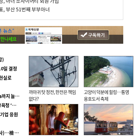
, 아너 소사이어티 회원 가입
, 부산 51번째 부부아너
합)
10일 결정
 현실로
까마귀 탓 정전, 한전은 책임
고양이 덕분에 힐링…통영
■ 경남 농정 비전 ‘잘 사는 농촌’…스마트팜 1000㏊까지 늘린다
없다?
용호도서 축제
■ 교육혁신선도지 공모 코앞인데…구·군 난색에 교육청 ‘쩔쩔’
역기업 응원
■ 검사 신분 버리고 직급하향(10년 이하 저연차 검사)…檢 중수청행 기피