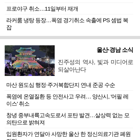
프로야구 취소…11일부터 재개
라커룸 냉탕 등장…폭염 경기취소 속출에 PS 셈법 복
잡
울산·경남 소식
진주성의 역사, 빛과 미디어로
되살아난다
마산 원도심 행정·주거복합단지 연내 준공 수순
폭염에 온열질환 등 안전사고 우려… 양산시, '어필 레
이스' 취소
창녕 중부내륙고속도로서 포탄 발견…살상력 없는 모
의탄으로 밝혀져
입원환자가 연달아 사망한 울산 한 정신의료기관 폐원