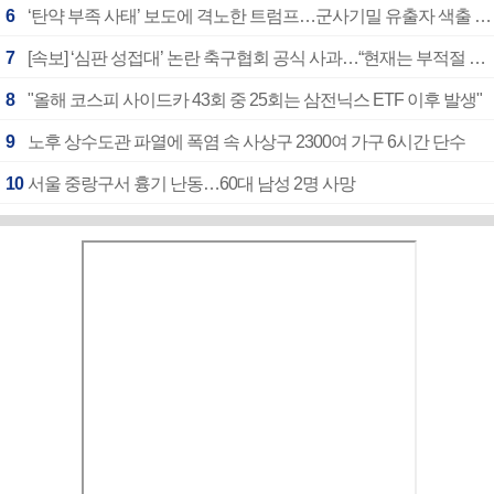
6
‘탄약 부족 사태’ 보도에 격노한 트럼프…군사기밀 유출자 색출 지시
7
[속보] ‘심판 성접대’ 논란 축구협회 공식 사과…“현재는 부적절 행위 없어”
8
"올해 코스피 사이드카 43회 중 25회는 삼전닉스 ETF 이후 발생"
9
노후 상수도관 파열에 폭염 속 사상구 2300여 가구 6시간 단수
10
서울 중랑구서 흉기 난동…60대 남성 2명 사망