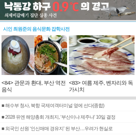
시인 최원준의 음식문화 잡학사전
<84> 관문과 환대, 부산 역전
<83> 여름 제주, 벤자리와 독
음식
가시치
■ 해수부 청사, 북항 국제여객터미널 옆에 선다(종합)
■ 2028 유엔 해양총회 개최지, ‘부산이냐 제주냐’ 10일 결정
■ 외국인 선원 ‘인신매매 경유지’ 된 부산…우려가 현실로