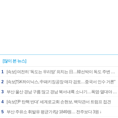
[많이 본 뉴스]
1
[속보] 여전히 ‘독도는 우리땅’ 외치는 日…韓선박이 독도 주변 해양조사 활동하자 반발
2
[속보]“SK하이닉스, 中패키징공장 매각 검토…중국서 인수 거론”
3
부산 울산 경남 구름 많고 경남 북서내륙 소나기…폭염·열대야 계속
4
[속보]‘尹 탄핵 반대’ 세계로교회 손현보, 백악관서 트럼프 접견
5
부산 주유소 휘발유 평균가 ℓ당 1849원… 전주보다 3원 ↓