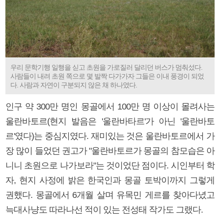
우리 문학기행 일행을 싣고 초원을 가로질러 달리던 버스가 멈춰섰다.
사람들이 내려 초원 쪽으로 몇 발짝 다가가자 그들은 이내 풍경이 되었
다. 사람과 자연이 구분되지 않은 채 하나였다.
인구 약 300만 명인 몽골에서 100만 명 이상이 몰려사는
울란바토르(현지 발음은 '울란바타르'가 아닌 '울란바토
르'였다)는 중심지였다. 재미있는 것은 울란바토르에서 가
장 많이 들었던 권고가 "울란바토르가 몽골의 참모습은 아
니니 초원으로 나가보라"는 것이었단 점이다. 시인부터 학
자, 현지 사정에 밝은 한국인과 몽골 토박이까지 그렇게
권했다. 몽골에서 6개월 살며 유목민 게르를 찾아다녔고
늑대사냥도 따라나선 적이 있는 전성태 작가도 그랬다.