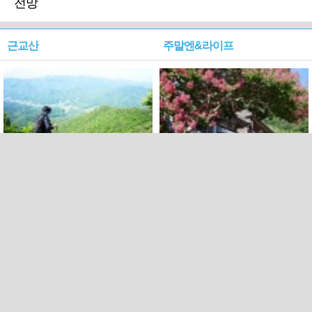
전망
근교산
주말엔&라이프
근교산&그너머…상주·문경
폭염보다 더 뜨거워라…100
청화산~시루봉
일을 붉게 불태울 ‘선비정신’
피었네
PC버전
엑스
페이스북
Copyright ⓒ 2015 All rights reserved by 국제신문