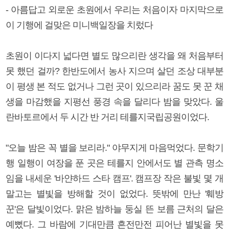
- 아름답고 외로운 초원에서 우리는 처음이자 마지막으로
이 기행에 걸맞은 미니백일장을 치렀다
초원이 이다지 넓다면 별도 많으리란 생각을 왜 처음부터
못 했던 걸까? 한반도에서 농사 지으며 살던 조상 대부분
이 평생 본 적도 없거나 그런 곳이 있으리라 꿈도 못 꾼 채
생을 마감했을 지평선 풍경 속을 달리다 밤을 맞았다. 울
란바토르에서 두 시간 반 거리 테를지국립공원이었다.
"오늘 밤은 꼭 별을 보리라." 야무지게 마음먹었다. 문학기
행 일행이 여장을 푼 곳은 테를지 안에서도 별 관측 명소
임을 내세운 '바얀하드 스타 캠프'. 캠프장 작은 불빛 몇 개
말고는 별빛을 방해할 것이 없었다. 뜻밖에 만난 '훼방
꾼'은 달빛이었다. 맑은 밤하늘 둥실 뜬 보름 근처의 달은
예뻤다. 그 바람에 기대만큼 흔전만전 피어난 별빛을 못