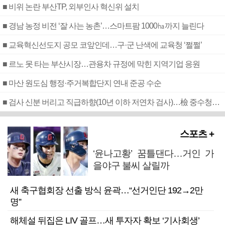
■ 비위 논란 부산TP, 외부인사 혁신위 설치
■ 경남 농정 비전 ‘잘 사는 농촌’…스마트팜 1000㏊까지 늘린다
■ 교육혁신선도지 공모 코앞인데…구·군 난색에 교육청 ‘쩔쩔’
■ 르노 못 타는 부산시장…관용차 규정에 막힌 지역기업 응원
■ 마산 원도심 행정·주거복합단지 연내 준공 수순
■ 검사 신분 버리고 직급하향(10년 이하 저연차 검사)…檢 중수청행 기피
스포츠 +
‘윤나고황’ 꿈틀댄다…거인 가
을야구 불씨 살릴까
새 축구협회장 선출 방식 윤곽…“선거인단 192→2만
명”
해체설 뒤집은 LIV 골프…새 투자자 확보 ‘기사회생’