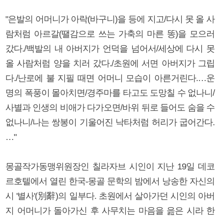
"은발의 어머니가 아락(바구니)을 등에 지고/다시 못 올 사
람처럼 아르갈(땔감으로 쓰는 가축의 마른 똥)을 모으러
갔다./백발의 내 아버지가 언덕을 넘어서/세상에 다시 못
올 사람처럼 양을 치러 갔다./초원에 서면 아버지가 그립
다./난로에 불 지필 때면 어머니 모습이 아른거린다.…운
명의 폭풍이 몰아치면/경주마를 타고도 도망칠 수 없나니/
사별과 인생의 비애가 다가오면/바위 뒤로 들어도 숨을 수
없나니/나는 쌍봉이 기울어진 낙타처럼 허리가 굽어간다.
…"
몽골작가동맹위원장인 칠라자브 시인이 지난 19일 데코
르호텔에서 열린 한국-몽골 문학의 밤에서 낭송한 자신의
시 '별사'(別辭)의 일부다. 초원에서 살아가던 시인의 아버
지 어머니가 돌아가신 후 사무치는 마음을 읊은 시라 한