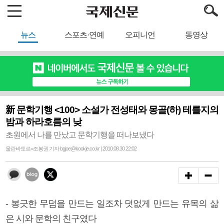
뉴스
스포츠·연예
오피니언
동영상
新 문학기행 <100> 소설가 전성태와 몽골(하) 테를지의
밤과 하라호름의 낮
초원에서 나를 만났고 문학기행을 떠나보냈다
울란바토르=조봉권 기자 bgjoe@kookje.co.kr | 2010.08.30 22:02
- 봉긋한 무덤을 만드는 일조차 덧없게 만드는 유목의 삶
은 시와 문학의 친구였다