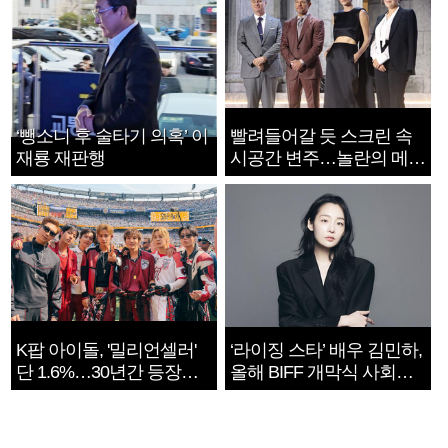
‘뺑소니 후 술타기 의혹’ 이
빨려들어갈 듯 스크린 속
재룡 재판행
시공간 변주…놀란의 메시
지는 ‘전쟁 속죄’
K팝 아이돌, '밀리언셀러'
‘라이징 스타’ 배우 김민하,
단 1.6%…30년간 등장
올해 BIFF 개막식 사회자
1182개팀 전수조사
확정