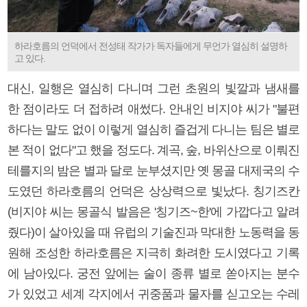
하라호름의 언덕에서 전성태 작가가 독자들에게 무언가 열심히 설명하
고 있다.
대신, 일행은 열심히 다니며 그런 초원의 빛깔과 냄새를
한 점이라도 더 접하려 애썼다. 안내인 비지야 씨가 "불편
하다는 말도 없이 이렇게 열심히 즐겁게 다니는 팀은 별로
본 적이 없다"고 했을 정도다. 계곡, 숲, 바위산으로 이뤄진
테를지의 밤은 별과 달로 눈부셨지만 옛 몽골 대제국의 수
도였던 하라호름의 언덕은 상상력으로 빛났다. 칭기즈칸
(비지야 씨는 몽골식 발음은 '칭기즈~한'에 가깝다고 알려
줬다)이 살아있을 때 유럽의 기술진과 막대한 노동력을 동
원해 조성한 하라호름은 지극히 화려한 도시였다고 기록
에 남아있다. 궁전 앞에는 술이 종류 별로 쏟아지는 분수
가 있었고 세계 각지에서 귀중품과 물자를 싣고오는 수레