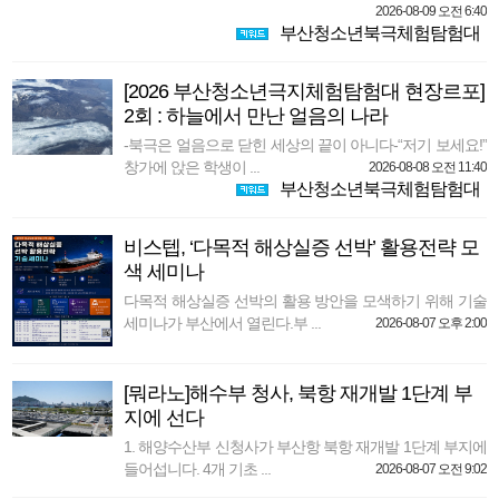
2026-08-09 오전 6:40
부산청소년북극체험탐험대
[2026 부산청소년극지체험탐험대 현장르포]
2회 : 하늘에서 만난 얼음의 나라
-북극은 얼음으로 닫힌 세상의 끝이 아니다-“저기 보세요!”
창가에 앉은 학생이 ...
2026-08-08 오전 11:40
부산청소년북극체험탐험대
비스텝, ‘다목적 해상실증 선박’ 활용전략 모
색 세미나
다목적 해상실증 선박의 활용 방안을 모색하기 위해 기술
세미나가 부산에서 열린다.부 ...
2026-08-07 오후 2:00
[뭐라노]해수부 청사, 북항 재개발 1단계 부
지에 선다
1. 해양수산부 신청사가 부산항 북항 재개발 1단계 부지에
들어섭니다. 4개 기초 ...
2026-08-07 오전 9:02