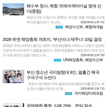
해수부 청사, 북항 국제여객터미널 옆에 선
다(종합)
해양수산부 신청사가 2030년 부산항 북항 재개발 1단계
부지에 들어선다. 부산역 ...
2026-08-06 오후 7:52
해양수산부
,
북항재개발
2028 유엔 해양총회 개최지, ‘부산이냐 제주냐’ 10일 결정
2028년 우리나라에서 열리는 제4차 유엔 해양총회 개최도시 선정이 임박한
가운데 부산과 제주가 경합을 벌인다. 유엔 해양총회가 해양 분야 최대 규모
의 국제 회의인 만큼 개최도시의 ...
2026-08-06 오후 7:50
UN해양총회
,
해양수산부
부산 청소년 극지탐험대 8인, 열흘간 북극
구석구석 누빈다
- 현장서 북극항로 주제 발표도미래 해양인재를 꿈꾸는 부
산 청소년들이 북극으로 향 ...
2026-08-06 오후 7:33
극지해양미래포럼
국제해협 통항, 심해 개발…한일 맞손