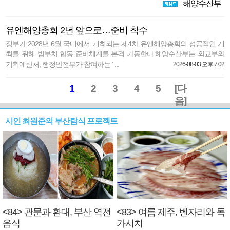
해양수산부
유엔해양총회 2년 앞으로…준비 착수
정부가 2028년 6월 국내에서 개최되는 제4차 유엔해양총회의 성공적인 개
최를 위해 범부처 합동 준비체계를 본격 가동한다.해양수산부는 외교부와
기획예산처, 행정안전부가 참여하는 ‘ ...
2026-08-03 오후 7:02
1
2
3
4
5
[다
음]
시인 최원준의 부산탐식 프로젝트
<84> 관문과 환대, 부산 역전
<83> 여름 제주, 벤자리와 독
음식
가시치