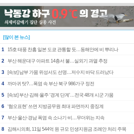
[많이 본 뉴스]
1
15호 태풍 찬홈 일본 도쿄 관통할 듯…동해안에 비 뿌리나
2
부산 해운대구 아파트 14층서 불…실외기 과열 추정
3
[속보] 남부 가뭄 위성서도 선명…저수지 바닥 드러났다
4
까마귀 탓?…폭염 속 부산 북구 986가구 정전
5
[속보] 부산·김해·울주 ‘경계 단계’…전국 48개 시군 가뭄
6
‘혐오표현’ 쓰면 지방공무원 최대 파면까지 중징계
7
부산·울산·경남 폭염 속 소나기·비…무더위는 지속
8
김해시의회, 11일 544억 원 규모 민생지원금 조례안 처리 주목