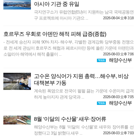
아시아 기관 중 유일
극지연구소가 유럽연합(EU)이 지원하는 남극 국제공동연
구 프로젝트에 아시아 기관으 ...
2026-08-04 오후 3:18
호르무즈 우회로 아덴만 해적 피해 급증(종합)
- 전세계 승선자 피해 90% 차지- 해수부, 각별한 경계강화 당부중동 전쟁으
로 전 세계 관심이 호르무즈 해협과 페르시아만 등에 쏠린 가운데 아덴만과
소말리아 해역에서 해적 출몰이 ...
2026-08-03 오후 7:06
해양수산부
고수온 양식어가 지원 총력…해수부, 비상
대책본부 가동
계속된 폭염으로 전국이 펄펄 끓는 가운데 수온마저 급격
하게 높아지자 관계 당국과 ...
2026-08-03 오후 7:05
해양수산부
8월 ‘이달의 수산물’ 새우·장어류
해양수산부는 8월 ‘이달의 수산물’로 새우와 장어류를 선
정했다고 3일 밝혔다.새우 ...
2026-08-03 오후 7:03