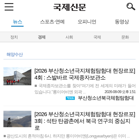
뉴스
스포츠·연예
오피니언
동영상
정치
경제
사회
국제
문화
해양수산
[2026 부산청소년극지체험탐험대 현장르포]
4회 : 스발바르 국제종자보관소
■ 국제종자보관소를 찾아“여기에 전 세계의 미래가 들어
있습니다.”롱이어비엔 외곽 ...
2026-08-09 오후 1:51
부산청소년북극체험탐험대
[2026 부산청소년극지체험탐험대 현장르포]
3회 : 석탄 탄광촌에서 북극 연구의 중심지
로
■ 광산도시의 흔적아침 6시. 하지만 롱이어비엔(Longyearbyen)은 이미 ...