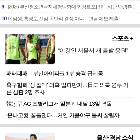
9
[2026 부산청소년극지체험탐험대 현장르포] 3회 : 석탄 탄광촌에서 북극 연구의 중심지로
10
이임생, 홍명보 선임 독단적 결정 아냐…면담 메모 제출
스포츠 +
“이강인 서울서 새 출발 응원”
패패패패…부산아이파크 1부 승격 급제동
축구협회 ‘성 접대’ 의혹 일파만파…日도 의혹 연루 거
론 심판 2명 조사
韓농구 AG 조별리그서 일본과 내달 13일 격돌
‘윤나고황’ 꿈틀댄다…거인 가을야구 불씨 살릴까
울산·경남 소식