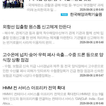
- 국제재판소 관할권·공해 어업 등- 부산서 ‘유엔협약’ 과제
·미래 논의한국과 일 ...
2026-08-06 오후 6:49
한국해양과학기술원
외항선 입출항 원스톱 신고체계 만든다
- 해수부, 관계기관 등과 용역 착수해양수산부가 관계 기관과 함께 선박 입
출항 민원신고를 한 번에 처리하는 체계를 마련한다. 기관별로 신고해야 하
는 번거로움이 사라져 이용자의 편의 ...
2026-08-06 오후 6:48
고수온에 넙치·숭어·우럭 폐사 속출…수중 드론 등으로 양
식장 상황 점검
- 수협, 보험금 신속 지급 나서경남과 제주 등 전국 양식장에서 고수온으로
인한 수산물 폐사 피해가 잇따르자 수협중앙회가 긴급 현장 점검과 신속한
보험금 지급에 나섰다.수협중앙회는 ...
2026-08-06 오후 6:47
HMM 컨 서비스 아프리카 전역 확대
HMM이 컨테이너 서비스를 아프리카 전역으로 확대한다.HMM은 오는 9월
부터 인도와 동아프리카를 연결하는 컨테이너 서비스 ‘GIA(Gulf - India - East
Africa ...
2026-08-06 오후 6:46