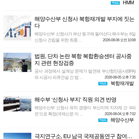
HMM
해양수산부 신청사 북항재개발 부지에 짓는
다
해양수산부 신청사가 부산 동구에 들어선다.해수부는 6일
신청사 건립을 위한 최종 ...
2026-08-06 오전 10:08
법원, 단차 논란 북항 복합환승센터 공사중
지 관련 현장검증
공사 과정에서 설계상 문제가 발견돼 부산항만공사(BPA)
와 시공사 피큐건설 간 법 ...
2026-08-05 오후 7:35
북항재개발
해수부 ‘신청사 부지’ 직원 의견 반영
해양수산부 신청사 유치 경쟁이 부산지역 지자체 간 ‘4파
전’으로 확정(국제신문 지 ...
2026-08-04 오후 7:02
해양수산부
극지연구소, EU 남극 국제공동연구 참여…