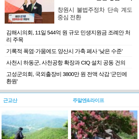
창원시 불법주정차 단속 계도
중심 전환
김해시의회, 11일 544억 원 규모 민생지원금 조례안 처
리 주목
기록적 폭염·가뭄에도 양산시 가축 폐사 ‘낮은 수준’
사천시 하동군, 사천공항 확장과 CIQ 설치 공동 건의
고성군의회, 국외출장비 3800만 원 전액 삭감 '군민에
환원'
근교산
주말엔&라이프