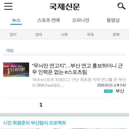
뉴스
스포츠·연예
오피니언
동영상
정치
경제
사회
국제
문화
게임
“무늬만 연고지”…부산 연고 홍보하더니 근
무 인력은 없는 e스포츠팀
국내 e스포츠 프로리그 구단 최초로 지역 연고를 둔 부산
의 ‘BNK FearX(피 ...
2026-03-21 오후 5:42
부산
1
시인 최원준의 부산탐식 프로젝트