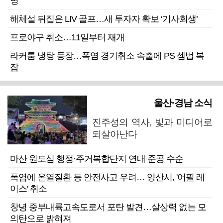
명”
해체설 뒤집은 LIV 골프…새 투자자 확보 ‘기사회생’
프로야구 취소…11일부터 재개
라커룸 냉탕 등장…폭염 경기취소 속출에 PS 셈법 복
잡
울산·경남 소식
진주성의 역사, 빛과 미디어로
되살아난다
마산 원도심 행정·주거복합단지 연내 준공 수순
폭염에 온열질환 등 안전사고 우려… 양산시, '어필 레
이스' 취소
창녕 중부내륙고속도로서 포탄 발견…살상력 없는 모
의탄으로 밝혀져