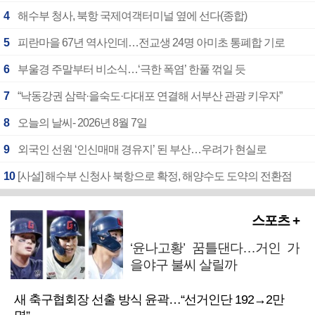
4
해수부 청사, 북항 국제여객터미널 옆에 선다(종합)
5
피란마을 67년 역사인데…전교생 24명 아미초 통폐합 기로
6
부울경 주말부터 비소식…‘극한 폭염’ 한풀 꺾일 듯
7
“낙동강권 삼락·을숙도·다대포 연결해 서부산 관광 키우자”
8
오늘의 날씨- 2026년 8월 7일
9
외국인 선원 ‘인신매매 경유지’ 된 부산…우려가 현실로
10
[사설] 해수부 신청사 북항으로 확정, 해양수도 도약의 전환점
스포츠 +
‘윤나고황’ 꿈틀댄다…거인 가
을야구 불씨 살릴까
새 축구협회장 선출 방식 윤곽…“선거인단 192→2만