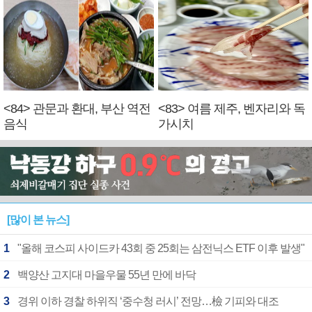
<84> 관문과 환대, 부산 역전
<83> 여름 제주, 벤자리와 독
음식
가시치
[많이 본 뉴스]
1
"올해 코스피 사이드카 43회 중 25회는 삼전닉스 ETF 이후 발생"
2
백양산 고지대 마을우물 55년 만에 바닥
3
경위 이하 경찰 하위직 ‘중수청 러시’ 전망…檢 기피와 대조