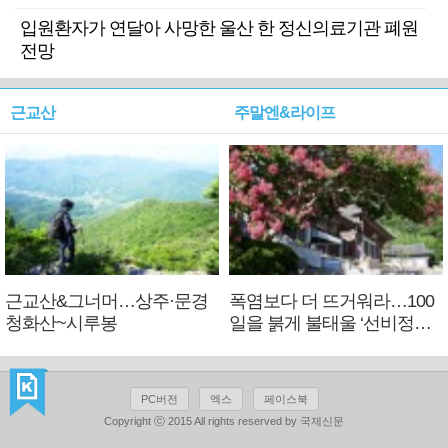
입원환자가 연달아 사망한 울산 한 정신의료기관 폐원
전망
근교산
주말엔&라이프
근교산&그너머…상주·문경
폭염보다 더 뜨거워라…100
청화산~시루봉
일을 붉게 불태울 ‘선비정신’
피었네
PC버전
엑스
페이스북
Copyright ⓒ 2015 All rights reserved by 국제신문