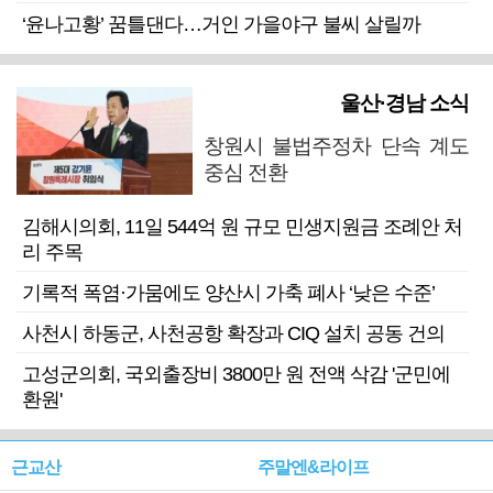
‘윤나고황’ 꿈틀댄다…거인 가을야구 불씨 살릴까
울산·경남 소식
창원시 불법주정차 단속 계도
중심 전환
김해시의회, 11일 544억 원 규모 민생지원금 조례안 처
리 주목
기록적 폭염·가뭄에도 양산시 가축 폐사 ‘낮은 수준’
사천시 하동군, 사천공항 확장과 CIQ 설치 공동 건의
고성군의회, 국외출장비 3800만 원 전액 삭감 '군민에
환원'
근교산
주말엔&라이프