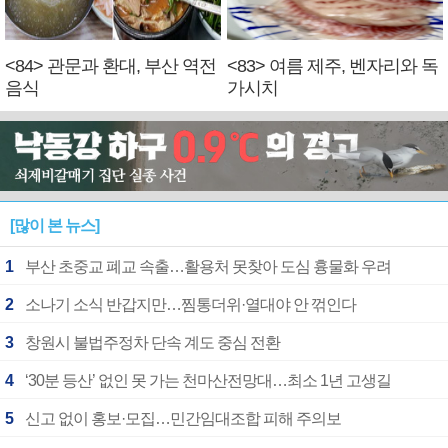
<84> 관문과 환대, 부산 역전
<83> 여름 제주, 벤자리와 독
음식
가시치
[많이 본 뉴스]
1
부산 초중교 폐교 속출…활용처 못찾아 도심 흉물화 우려
2
소나기 소식 반갑지만…찜통더위·열대야 안 꺾인다
3
창원시 불법주정차 단속 계도 중심 전환
4
‘30분 등산’ 없인 못 가는 천마산전망대…최소 1년 고생길
5
신고 없이 홍보·모집…민간임대조합 피해 주의보