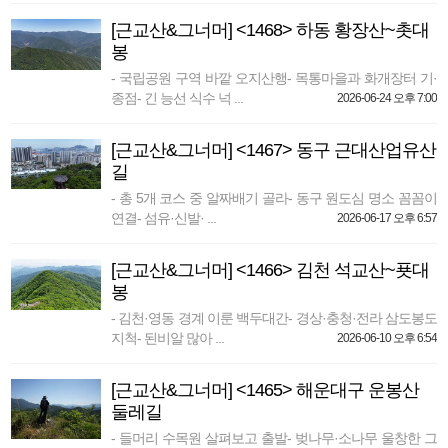
[근교산&그너머] <1468> 하동 황장산~촛대
봉
- 국립공원 구역 바깥 오지산행- 목통마을과 화개장터 기·
종점- 긴 능선 식수 넉 ...
2026-06-24 오후 7:00
[근교산&그너머] <1467> 동구 근대산업유산
길
- 총 5개 코스 중 알짜배기 골라- 동구 원도심 명소 꼼꼼이
연결- 섬유·신발· ...
2026-06-17 오후 6:57
[근교산&그너머] <1466> 김천 석교산~푯대
봉
- 김천·영동 경계 이룬 백두대간- 경상·충청·전라 삼도봉도
지척- 된비알 많아 ...
2026-06-10 오후 6:54
[근교산&그너머] <1465> 해운대구 운봉산
둘레길
- 들머리 수목원 살펴보고 출발- 벚나무·소나무 울창한 그