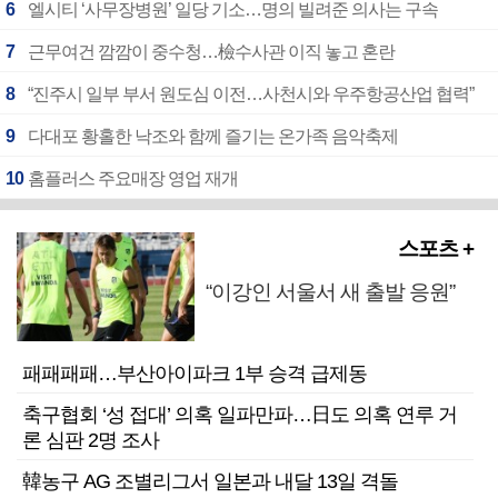
6
엘시티 ‘사무장병원’ 일당 기소…명의 빌려준 의사는 구속
7
근무여건 깜깜이 중수청…檢수사관 이직 놓고 혼란
8
“진주시 일부 부서 원도심 이전…사천시와 우주항공산업 협력”
9
다대포 황홀한 낙조와 함께 즐기는 온가족 음악축제
10
홈플러스 주요매장 영업 재개
스포츠 +
“이강인 서울서 새 출발 응원”
패패패패…부산아이파크 1부 승격 급제동
축구협회 ‘성 접대’ 의혹 일파만파…日도 의혹 연루 거
론 심판 2명 조사
韓농구 AG 조별리그서 일본과 내달 13일 격돌