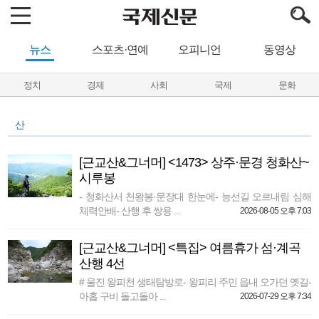
뉴스
스포츠·연예
오피니언
동영상
정치
경제
사회
국제
문화
산
[근교산&그너머] <1473> 상주·문경 청화산~
시루봉
- 청화산서 천왕봉·문장대 한눈에- 능선길 오르내림 심해
체력안배- 산행 후 쌍용 ...
2026-08-05 오후 7:03
[근교산&그너머] <특집> 여름휴가 섬·계곡
산행 4선
# 울진 왕피천 생태탐방로- 왕피리 주민 읍내 오가던 옛길-
아홉 구비 돌고돌아 ...
2026-07-29 오후 7:34