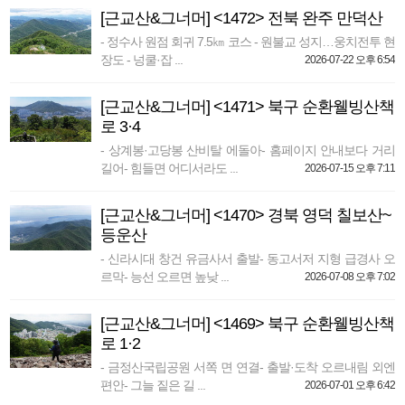
[근교산&그너머] <1472> 전북 완주 만덕산
- 정수사 원점 회귀 7.5㎞ 코스 - 원불교 성지…웅치전투 현
장도 - 넝쿨·잡 ...
2026-07-22 오후 6:54
[근교산&그너머] <1471> 북구 순환웰빙산책
로 3·4
- 상계봉·고당봉 산비탈 에돌아- 홈페이지 안내보다 거리
길어- 힘들면 어디서라도 ...
2026-07-15 오후 7:11
[근교산&그너머] <1470> 경북 영덕 칠보산~
등운산
- 신라시대 창건 유금사서 출발- 동고서저 지형 급경사 오
르막- 능선 오르면 높낮 ...
2026-07-08 오후 7:02
[근교산&그너머] <1469> 북구 순환웰빙산책
로 1·2
- 금정산국립공원 서쪽 면 연결- 출발·도착 오르내림 외엔
편안- 그늘 짙은 길 ...
2026-07-01 오후 6:42