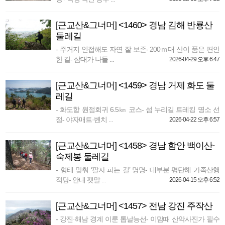
[근교산&그너머] <1460> 경남 김해 반룡산
둘레길
- 주거지 인접해도 자연 잘 보존- 200ｍ대 산이 품은 편안
한 길- 삼대가 나들 ...
2026-04-29 오후 6:47
[근교산&그너머] <1459> 경남 거제 화도 둘
레길
- 화도항 원점회귀 6.5㎞ 코스- 섬 누리길 트레킹 명소 선
정- 야자매트·벤치 ...
2026-04-22 오후 6:57
[근교산&그너머] <1458> 경남 함안 백이산·
숙제봉 둘레길
- 형태 맞춰 ‘팔자 피는 길’ 명명- 대부분 평탄해 가족산행
적당- 안내 팻말 ...
2026-04-15 오후 6:52
[근교산&그너머] <1457> 전남 강진 주작산
- 강진·해남 경계 이룬 톱날능선- 이맘때 산악사진가 필수