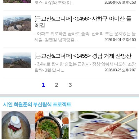
코스- 바위와 조화 이 ...
2026-04-08 오후 6:53
[근교산&그너머] <1456> 사하구 아미산 둘
레길
- 아파트 뒤로하면 곧바로 숲속- 산허리 도는 운치있는 둘
레길- 갈맷길·남파랑길 ...
2026-04-01 오후 6:50
[근교산&그너머] <1455> 경남 거제 산방산
- 3.4㎞로 짧지만 쉼없는 급경사- 정상 암봉서 다도해 조망
활짝- 3월 말~4 ...
2026-03-25 오후 7:07
1
2
3
시인 최원준의 부산탐식 프로젝트