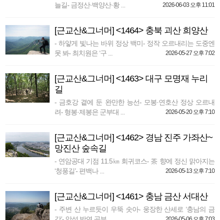
늘길- 금정산·백양산·황 ...
2026-06-03 오후 11:01
[근교산&그너머] <1464> 충북 괴산 희양산
- 하얗게 빛나는 바위 정상 백미- 정작 오르내리는 도중엔
못 봐- 최치원은 ‘구 ...
2026-05-27 오후 7:02
[근교산&그너머] <1463> 대구 모명재 누리
길
- 금호강 곁에 둔 완만한 능선- 모봉·연호산 정상 오르내
려- 형봉·제봉은 군부대 ...
2026-05-20 오후 7:10
[근교산&그너머] <1462> 경남 진주 가좌산~
망진산 숲속길
- 연암공대 기점 11.5㎞ 회귀코스- 茶 향에 정신 맑아지는
‘청풍길’- 편백나 ...
2026-05-13 오후 7:10
[근교산&그너머] <1461> 충남 금산 서대산
- 주변 산 누르듯이 우뚝 솟아- 웅장한 산세로 ‘충남의 금
강’- 악성 박연 공부 ...
2026-05-06 오후 7:03