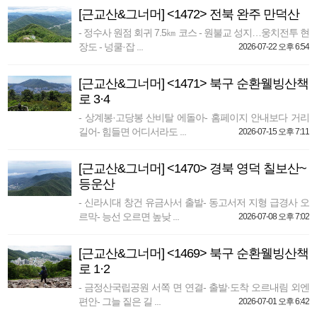
[근교산&그너머] <1472> 전북 완주 만덕산
- 정수사 원점 회귀 7.5㎞ 코스 - 원불교 성지…웅치전투 현
장도 - 넝쿨·잡 ...
2026-07-22 오후 6:54
[근교산&그너머] <1471> 북구 순환웰빙산책
로 3·4
- 상계봉·고당봉 산비탈 에돌아- 홈페이지 안내보다 거리
길어- 힘들면 어디서라도 ...
2026-07-15 오후 7:11
[근교산&그너머] <1470> 경북 영덕 칠보산~
등운산
- 신라시대 창건 유금사서 출발- 동고서저 지형 급경사 오
르막- 능선 오르면 높낮 ...
2026-07-08 오후 7:02
[근교산&그너머] <1469> 북구 순환웰빙산책
로 1·2
- 금정산국립공원 서쪽 면 연결- 출발·도착 오르내림 외엔
편안- 그늘 짙은 길 ...
2026-07-01 오후 6:42