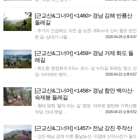
[근교산&그너머] <1460> 경남 김해 반룡산
둘레길
- 주거지 인접해도 자연 잘 보존- 200ｍ대 산이 품은 편안
한 길- 삼대가 나들 ...
2026-04-29 오후 6:47
[근교산&그너머] <1459> 경남 거제 화도 둘
레길
- 화도항 원점회귀 6.5㎞ 코스- 섬 누리길 트레킹 명소 선
정- 야자매트·벤치 ...
2026-04-22 오후 6:57
[근교산&그너머] <1458> 경남 함안 백이산·
숙제봉 둘레길
- 형태 맞춰 ‘팔자 피는 길’ 명명- 대부분 평탄해 가족산행
적당- 안내 팻말 ...
2026-04-15 오후 6:52
[근교산&그너머] <1457> 전남 강진 주작산
- 강진·해남 경계 이룬 톱날능선- 이맘때 산악사진가 필수