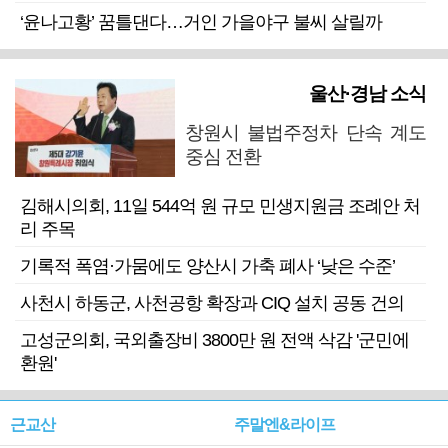
‘윤나고황’ 꿈틀댄다…거인 가을야구 불씨 살릴까
울산·경남 소식
창원시 불법주정차 단속 계도
중심 전환
김해시의회, 11일 544억 원 규모 민생지원금 조례안 처
리 주목
기록적 폭염·가뭄에도 양산시 가축 폐사 ‘낮은 수준’
사천시 하동군, 사천공항 확장과 CIQ 설치 공동 건의
고성군의회, 국외출장비 3800만 원 전액 삭감 '군민에
환원'
근교산
주말엔&라이프