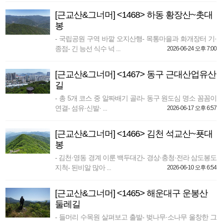
[근교산&그너머] <1468> 하동 황장산~촛대
봉
- 국립공원 구역 바깥 오지산행- 목통마을과 화개장터 기·
종점- 긴 능선 식수 넉 ...
2026-06-24 오후 7:00
[근교산&그너머] <1467> 동구 근대산업유산
길
- 총 5개 코스 중 알짜배기 골라- 동구 원도심 명소 꼼꼼이
연결- 섬유·신발· ...
2026-06-17 오후 6:57
[근교산&그너머] <1466> 김천 석교산~푯대
봉
- 김천·영동 경계 이룬 백두대간- 경상·충청·전라 삼도봉도
지척- 된비알 많아 ...
2026-06-10 오후 6:54
[근교산&그너머] <1465> 해운대구 운봉산
둘레길
- 들머리 수목원 살펴보고 출발- 벚나무·소나무 울창한 그