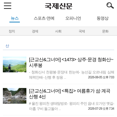
뉴스
스포츠·연예
오피니언
동영상
정치
경제
사회
국제
문화
산
[근교산&그너머] <1473> 상주·문경 청화산~
시루봉
- 청화산서 천왕봉·문장대 한눈에- 능선길 오르내림 심해
체력안배- 산행 후 쌍용 ...
2026-08-05 오후 7:03
[근교산&그너머] <특집> 여름휴가 섬·계곡
산행 4선
# 울진 왕피천 생태탐방로- 왕피리 주민 읍내 오가던 옛길-
아홉 구비 돌고돌아 ...
2026-07-29 오후 7:34