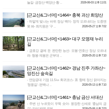
늘길- 금정산·백양산·황 ...
2026-06-03 오후 11:01
[근교산&그너머] <1464> 충북 괴산 희양산
- 하얗게 빛나는 바위 정상 백미- 정작 오르내리는 도중엔
못 봐- 최치원은 ‘구 ...
2026-05-27 오후 7:02
[근교산&그너머] <1463> 대구 모명재 누리
길
- 금호강 곁에 둔 완만한 능선- 모봉·연호산 정상 오르내
려- 형봉·제봉은 군부대 ...
2026-05-20 오후 7:10
[근교산&그너머] <1462> 경남 진주 가좌산~
망진산 숲속길
- 연암공대 기점 11.5㎞ 회귀코스- 茶 향에 정신 맑아지는
‘청풍길’- 편백나 ...
2026-05-13 오후 7:10
[근교산&그너머] <1461> 충남 금산 서대산
- 주변 산 누르듯이 우뚝 솟아- 웅장한 산세로 ‘충남의 금
강’- 악성 박연 공부 ...
2026-05-06 오후 7:03