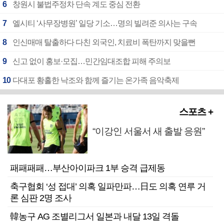
6
창원시 불법주정차 단속 계도 중심 전환
7
엘시티 ‘사무장병원’ 일당 기소…명의 빌려준 의사는 구속
8
인신매매 탈출하다 다친 외국인, 치료비 폭탄까지 맞을뻔
9
신고 없이 홍보·모집…민간임대조합 피해 주의보
10
다대포 황홀한 낙조와 함께 즐기는 온가족 음악축제
스포츠 +
“이강인 서울서 새 출발 응원”
패패패패…부산아이파크 1부 승격 급제동
축구협회 ‘성 접대’ 의혹 일파만파…日도 의혹 연루 거
론 심판 2명 조사
韓농구 AG 조별리그서 일본과 내달 13일 격돌