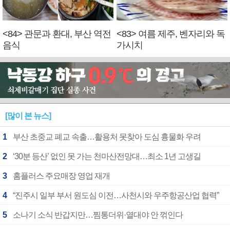
<84> 관문과 환대, 부산 역전
<83> 여름 제주, 벤자리와 독
음식
가시치
[많이 본 뉴스]
1
부산 초중교 폐교 속출…활용처 못찾아 도심 흉물화 우려
2
‘30분 등산’ 없인 못 가는 천마산전망대…최소 1년 고생길
3
홈플러스 주요매장 영업 재개
4
“진주시 일부 부서 원도심 이전…사천시와 우주항공산업 협력”
5
소나기 소식 반갑지만…찜통더위·열대야 안 꺾인다