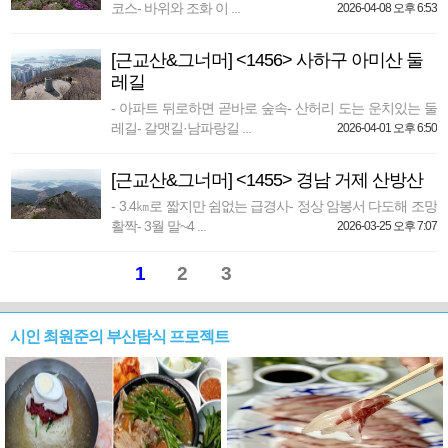
코스- 바위와 조화 이 ...
2026-04-08 오후 6:53
[근교산&그너머] <1456> 사하구 아미산 둘
레길
- 아파트 뒤로하면 곧바로 숲속- 산허리 도는 운치있는 둘
레길- 갈맷길·남파랑길 ...
2026-04-01 오후 6:50
[근교산&그너머] <1455> 경남 거제 산방산
- 3.4㎞로 짧지만 쉼없는 급경사- 정상 암봉서 다도해 조망
활짝- 3월 말~4 ...
2026-03-25 오후 7:07
1
2
3
시인 최원준의 부산탐식 프로젝트