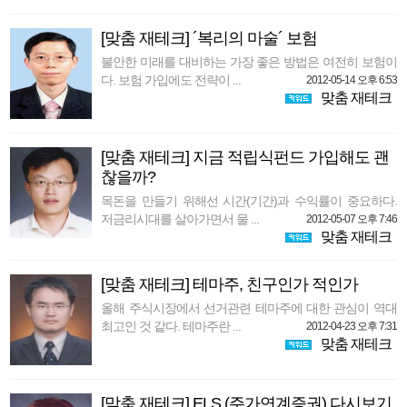
[맞춤 재테크] ´복리의 마술´ 보험
불안한 미래를 대비하는 가장 좋은 방법은 여전히 보험이
다. 보험 가입에도 전략이 ...
2012-05-14 오후 6:53
맞춤 재테크
[맞춤 재테크] 지금 적립식펀드 가입해도 괜
찮을까?
목돈을 만들기 위해선 시간(기간)과 수익률이 중요하다.
저금리시대를 살아가면서 물 ...
2012-05-07 오후 7:46
맞춤 재테크
[맞춤 재테크] 테마주, 친구인가 적인가
올해 주식시장에서 선거관련 테마주에 대한 관심이 역대
최고인 것 같다. 테마주란 ...
2012-04-23 오후 7:31
맞춤 재테크
[맞춤 재테크] ELS (주가연계증권) 다시보기