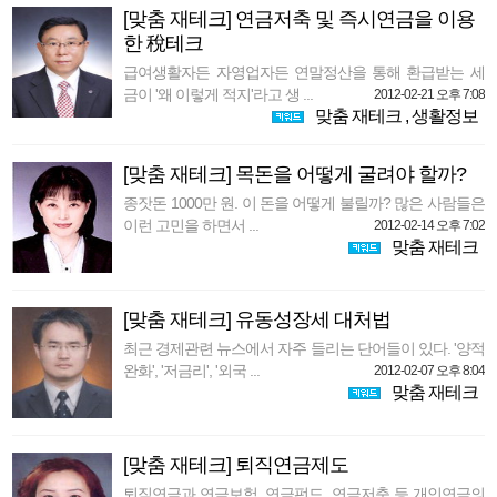
[맞춤 재테크] 연금저축 및 즉시연금을 이용
한 稅테크
급여생활자든 자영업자든 연말정산을 통해 환급받는 세
금이 '왜 이렇게 적지'라고 생 ...
2012-02-21 오후 7:08
맞춤 재테크
,
생활정보
[맞춤 재테크] 목돈을 어떻게 굴려야 할까?
종잣돈 1000만 원. 이 돈을 어떻게 불릴까? 많은 사람들은
이런 고민을 하면서 ...
2012-02-14 오후 7:02
맞춤 재테크
[맞춤 재테크] 유동성장세 대처법
최근 경제관련 뉴스에서 자주 들리는 단어들이 있다. '양적
완화', '저금리', '외국 ...
2012-02-07 오후 8:04
맞춤 재테크
[맞춤 재테크] 퇴직연금제도
퇴직연금과 연금보험, 연금펀드, 연금저축 등 개인연금의