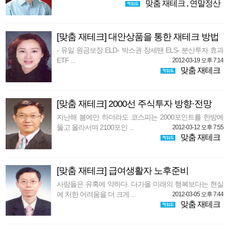
맞춤 재테크
,
연말정산
[맞춤 재테크] 대안상품을 통한 재테크 방법
- 유일 원금보장 ELD- 박스권 장세땐 ELS- 분산투자 효과
ETF ...
2012-03-19 오후 7:14
맞춤 재테크
[맞춤 재테크] 2000선 주식투자 방향·전망
지난해 봄에만 하더라도 코스피는 2000포인트를 한방에
뚫고 올라서며 2100포인 ...
2012-03-12 오후 7:55
맞춤 재테크
[맞춤 재테크] 급여생활자 노후준비
사람들은 유혹에 약하다. 다가올 미래의 행복보다는 현실
에 처한 어려움을 더 크게 ...
2012-03-05 오후 7:44
맞춤 재테크