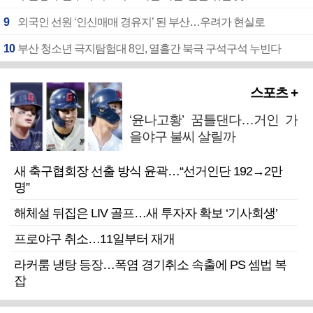
9
외국인 선원 ‘인신매매 경유지’ 된 부산…우려가 현실로
10
부산 청소년 극지탐험대 8인, 열흘간 북극 구석구석 누빈다
스포츠 +
‘윤나고황’ 꿈틀댄다…거인 가
을야구 불씨 살릴까
새 축구협회장 선출 방식 윤곽…“선거인단 192→2만
명”
해체설 뒤집은 LIV 골프…새 투자자 확보 ‘기사회생’
프로야구 취소…11일부터 재개
라커룸 냉탕 등장…폭염 경기취소 속출에 PS 셈법 복
잡