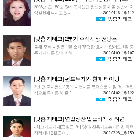
2008년 초 150조 원에 육박했던 펀드상품이 올 상반기 차
익실현에 나서고 있다 ...
2012-04-16 오후 7:12
맞춤 재테크
[맞춤 재테크] 2분기 주식시장 전망은
올해 주식 시장은 1월 효과(뚜렷한 호재가 없어도 1월 중
주가가 다른 달에 비해 ...
2012-04-09 오후 7:07
맞춤 재테크
[맞춤 재테크] 펀드투자와 환매 타이밍
2년 전 국내펀드 3곳에 사업자금 목적으로 매월 정기적립
식으로 투자를 해 온 J ...
2012-04-02 오후 7:22
맞춤 재테크
[맞춤 재테크] 연말정산 알뜰하게 하려면
- 체크카드가 세금 환급 2배 많아- 신용카드는 다양한 혜택
장점지난 2월 급여 ...
2012-03-26 오후 7:59