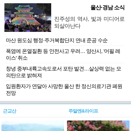
울산·경남 소식
진주성의 역사, 빛과 미디어로
되살아난다
마산 원도심 행정·주거복합단지 연내 준공 수순
폭염에 온열질환 등 안전사고 우려… 양산시, '어필 레
이스' 취소
창녕 중부내륙고속도로서 포탄 발견…살상력 없는 모
의탄으로 밝혀져
입원환자가 연달아 사망한 울산 한 정신의료기관 폐원
전망
근교산
주말엔&라이프