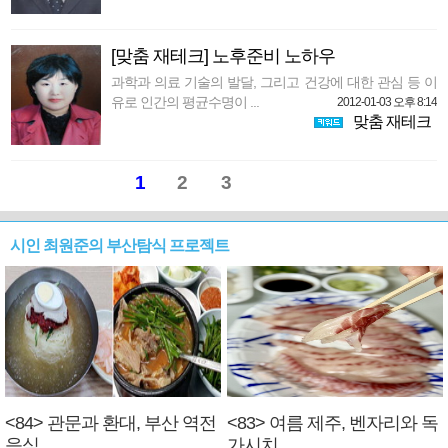
[맞춤 재테크] 노후준비 노하우
과학과 의료 기술의 발달, 그리고 건강에 대한 관심 등 이
유로 인간의 평균수명이 ...
2012-01-03 오후 8:14
맞춤 재테크
1
2
3
시인 최원준의 부산탐식 프로젝트
<84> 관문과 환대, 부산 역전
<83> 여름 제주, 벤자리와 독
음식
가시치