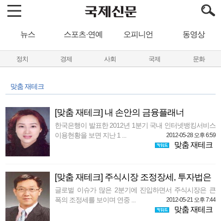
뉴스
스포츠·연예
오피니언
동영상
정치
경제
사회
국제
문화
맞춤 재테크
[맞춤 재테크] 내 손안의 금융플래너
한국은행이 발표한 2012년 1분기 국내 인터넷뱅킹서비스
이용현황을 보면 지난 1 ...
2012-05-28 오후 6:59
맞춤 재테크
[맞춤 재테크] 주식시장 조정장세, 투자법은
글로벌 이슈가 많은 2분기에 진입하면서 주식시장은 큰
폭의 조정세를 보이며 연중 ...
2012-05-21 오후 7:44
맞춤 재테크