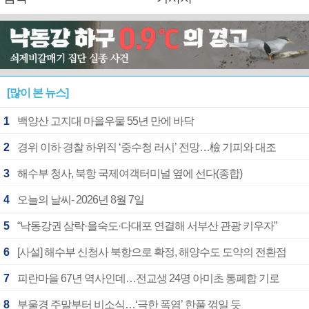
[많이 본 뉴스]
1
백양산 고지대 마을우물 55년 만에 바닥
2
경위 이하 경찰 하위직 ‘중수청 러시’ 전망…檢 기피와 대조
3
해수부 청사, 북항 국제여객터미널 옆에 선다(종합)
4
오늘의 날씨- 2026년 8월 7일
5
“낙동강권 삼락·을숙도·다대포 연결해 서부산 관광 키우자”
6
[사설] 해수부 신청사 북항으로 확정, 해양수도 도약의 전환점
7
피란마을 67년 역사인데…전교생 24명 아미초 통폐합 기로
8
부울경 주말부터 비소식…‘극한 폭염’ 한풀 꺾일 듯