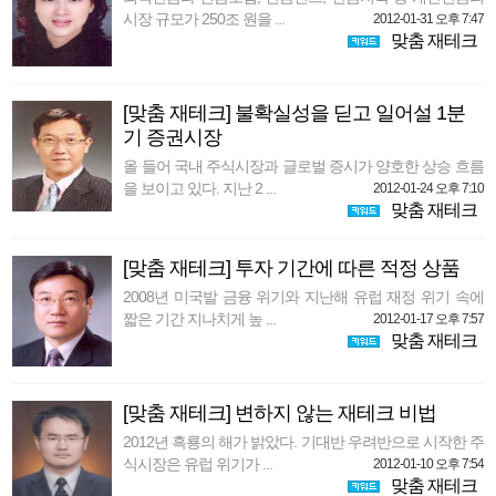
시장 규모가 250조 원을 ...
2012-01-31 오후 7:47
맞춤 재테크
[맞춤 재테크] 불확실성을 딛고 일어설 1분
기 증권시장
올 들어 국내 주식시장과 글로벌 증시가 양호한 상승 흐름
을 보이고 있다. 지난 2 ...
2012-01-24 오후 7:10
맞춤 재테크
[맞춤 재테크] 투자 기간에 따른 적정 상품
2008년 미국발 금융 위기와 지난해 유럽 재정 위기 속에
짧은 기간 지나치게 높 ...
2012-01-17 오후 7:57
맞춤 재테크
[맞춤 재테크] 변하지 않는 재테크 비법
2012년 흑룡의 해가 밝았다. 기대반 우려반으로 시작한 주
식시장은 유럽 위기가 ...
2012-01-10 오후 7:54
맞춤 재테크