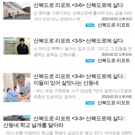
산복도로 리포트 <3-6> 산복도로에 살다
산 중턱을 가로지르는 산복도로에 흩어져 있는 길을 따라
가다 보면 어느 곳에서나 부 ...
2010-03-01 오후 8:13
산복도로 리포트
산복도로 리포트 <3-5> 산복도로에 살다
산 허리로 빽빽이 들어선 집과 도로, 그리고 그 집들을 연
결하는 골목길. 산동네를 ...
2010-02-22 오후 8:41
산복도로 리포트
산복도로 리포트 <3-4> 산복도로에 살다 :
이들이 있어 살맛나는 산동네
- 부산 유일 구호병원 서구 암남동 7번지 알로이시오병원
최충언 진료부장- 경제적 ...
2010-02-15 오후 8:40
산복도로 리포트
산복도로 리포트 <3-3> 산복도로에 살다 :
산동네 학교 날개를 달아라
- 역사·전통 자랑하던 학교들 학생수 급감으로 폐교 위기- 아미초등 100억