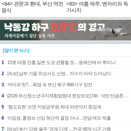
<84> 관문과 환대, 부산 역전
<83> 여름 제주, 벤자리와 독
음식
가시치
[많이 본 뉴스]
1
15호 태풍 찬홈 일본 도쿄 관통할 듯…동해안에 비 뿌리나
2
[속보] 남부 가뭄 위성서도 선명…저수지 바닥 드러났다
3
까마귀 탓?…폭염 속 부산 북구 986가구 정전
4
[2026 부산청소년극지체험탐험대 현장르포] 3회 : 석탄 탄광촌에서 북극 연구의 중심지로
5
‘혐오표현’ 쓰면 지방공무원 최대 파면까지 중징계
6
이임생, 홍명보 선임 독단적 결정 아냐…면담 메모 제출
7
[속보] 부산·김해·울주 ‘경계 단계’…전국 48개 시군 가뭄