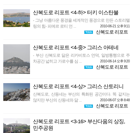
산복도로 리포트 <4-하> 터키 이스탄불
- 그냥 아름다운 풍경을 세계적인 풍경으로 만든 스토리텔
링의 힘- 피에르 로티 언 ...
2010-06-21 오후 9:11
산복도로 리포트
산복도로 리포트 <4-중> 그리스 아테네
- 부산 산복도로 닮은 리카비토스 언덕, 일방통행으로 주
차공간 넓히고 가로수를 심 ...
2010-06-14 오후 9:20
산복도로 리포트
산복도로 리포트 <4-상> 그리스 산토리니
산복도로, 산동네는 부산의 특화된 공간이다. 똑 같지는
않지만 부산의 산동네와 닮 ...
2010-06-07 오후 8:48
산복도로 리포트
산복도로 리포트 <3-16> 부산다움의 상징,
민주공원