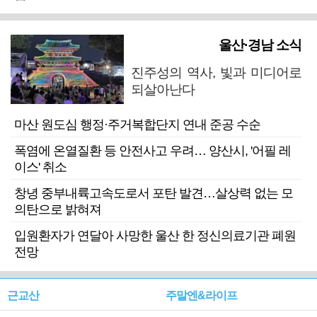
울산·경남 소식
진주성의 역사, 빛과 미디어로
되살아난다
마산 원도심 행정·주거복합단지 연내 준공 수순
폭염에 온열질환 등 안전사고 우려… 양산시, '어필 레
이스' 취소
창녕 중부내륙고속도로서 포탄 발견…살상력 없는 모
의탄으로 밝혀져
입원환자가 연달아 사망한 울산 한 정신의료기관 폐원
전망
근교산
주말엔&라이프