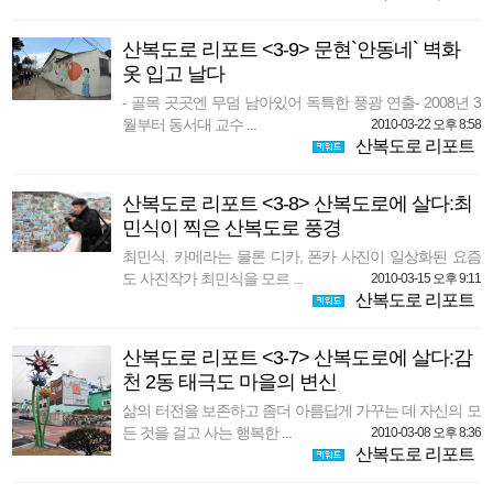
산복도로 리포트 <3-9> 문현`안동네` 벽화
옷 입고 날다
- 골목 곳곳엔 무덤 남아있어 독특한 풍광 연출- 2008년 3
월부터 동서대 교수 ...
2010-03-22 오후 8:58
산복도로 리포트
산복도로 리포트 <3-8> 산복도로에 살다:최
민식이 찍은 산복도로 풍경
최민식. 카메라는 물론 디카, 폰카 사진이 일상화된 요즘
도 사진작가 최민식을 모르 ...
2010-03-15 오후 9:11
산복도로 리포트
산복도로 리포트 <3-7> 산복도로에 살다:감
천 2동 태극도 마을의 변신
삶의 터전을 보존하고 좀더 아름답게 가꾸는 데 자신의 모
든 것을 걸고 사는 행복한 ...
2010-03-08 오후 8:36
산복도로 리포트