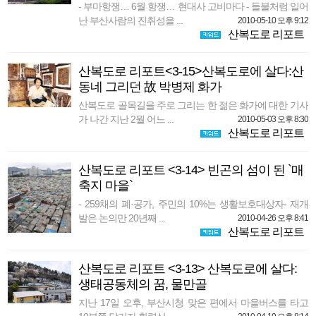
- 부마항쟁… 6월 항쟁… 현대사 고비마다 - 들불처럼 일어
난 부산사람의 진취성을 ...
2010-05-10 오후 9:12
산복도로 리포트
산복도로 리포트<3-15>산복도로에 살다:산
동네 그리던 故 박병제 화가
산복도로 골목길을 주로 그리는 한 젊은 화가에 대한 기사
가 나간 지난 2월 어느 ...
2010-05-03 오후 8:30
산복도로 리포트
산복도로 리포트 <3-14> 빈곤의 섬이 된 `매
축지 마을`
- 259채의 폐·공가, 주민의 10%는 생활보호대상자- 재개
발은 논의만 20년째 ...
2010-04-26 오후 8:41
산복도로 리포트
산복도로 리포트 <3-13> 산복도로에 살다:
생태공동체의 꿈, 물만골
지난 17일 오후, 부산시청 맞은 편에서 마을버스를 타고