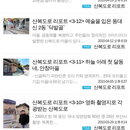
10분쯤 달리자 황령산 ...
2010-04-19 오후 8:14
산복도로 리포트
산복도로 리포트 <3-12> 예술을 입은 동대
신 2동 `닥밭골`
마을 공동체를 복원하고 주민들의 창의적인 아이디어가
발현된 산복도로 마을이 있다. ...
2010-04-12 오후 8:19
산복도로 리포트
산복도로 리포트 <3-11> 하늘 아래 첫 달동
네, 안창마을
- 산골짜기 피란민촌 오리 키워 생계유지…한때 오리불고
기집 마을내 60곳 넘기도- ...
2010-04-05 오후 8:37
산복도로 리포트
산복도로 리포트 <3-10> 영화 촬영지로 각
광받는 산복도로
- 2008년 한 해 동안 국내 장편영화 80편 중 28편 부산서
촬영- 독특한 ...
2010-03-29 오후 8:14
산복도로 리포트