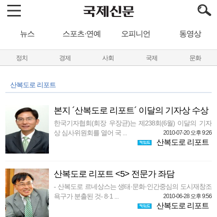
뉴스
스포츠·연예
오피니언
동영상
정치
경제
사회
국제
문화
산복도로 리포트
본지 ´산복도로 리포트´ 이달의 기자상 수상
한국기자협회(회장 우장균)는 제238회(6월) 이달의 기자
상 심사위원회를 열어 국 ...
2010-07-20 오후 9:26
산복도로 리포트
산복도로 리포트 <5> 전문가 좌담
- 산복도로 르네상스는 생태·문화·인간중심의 도시재창조
욕구가 분출된 것- 8·1 ...
2010-06-28 오후 9:56
산복도로 리포트