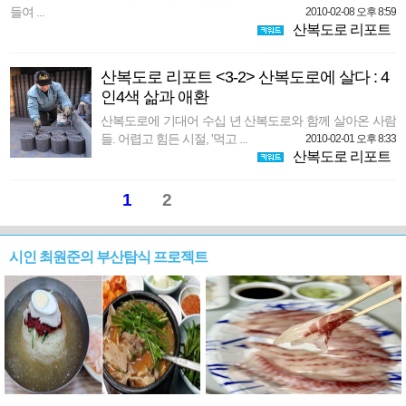
들여 ...
2010-02-08 오후 8:59
산복도로 리포트
산복도로 리포트 <3-2> 산복도로에 살다 : 4
인4색 삶과 애환
산복도로에 기대어 수십 년 산복도로와 함께 살아온 사람
들. 어렵고 힘든 시절, '먹고 ...
2010-02-01 오후 8:33
산복도로 리포트
1
2
시인 최원준의 부산탐식 프로젝트