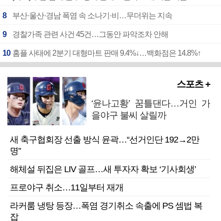
8
부산·울산·경남 폭염 속 소나기·비…무더위는 지속
9
경찰가족 관련 사건 45건…그동안 파악조차 안해
10
홈플 사태에 2분기 대형마트 판매 9.4%↓…백화점은 14.8%↑
스포츠 +
‘윤나고황’ 꿈틀댄다…거인 가
을야구 불씨 살릴까
새 축구협회장 선출 방식 윤곽…“선거인단 192→2만
명”
해체설 뒤집은 LIV 골프…새 투자자 확보 ‘기사회생’
프로야구 취소…11일부터 재개
라커룸 냉탕 등장…폭염 경기취소 속출에 PS 셈법 복
잡