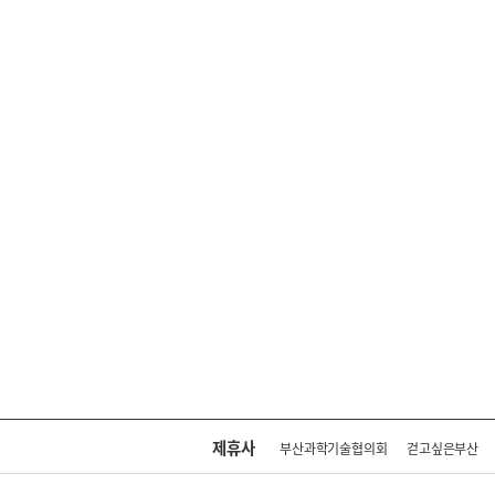
제휴사
부산과학기술협의회
걷고싶은부산