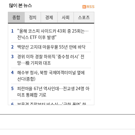
많이 본 뉴스
종합
정치
경제
사회
스포츠
1
"올해 코스피 사이드카 43회 중 25회는 삼
전닉스 ETF 이후 발생"
2
백양산 고지대 마을우물 55년 만에 바닥
3
경위 이하 경찰 하위직 ‘중수청 러시’ 전
망…檢 기피와 대조
4
해수부 청사, 북항 국제여객터미널 옆에
선다(종합)
5
피란마을 67년 역사인데…전교생 24명 아
미초 통폐합 기로
6
부울경 주말부터 비소식…‘극한 폭염’ 한
풀 꺾일 듯
7
“낙동강권 삼락·을숙도·다대포 연결해 서
부산 관광 키우자”