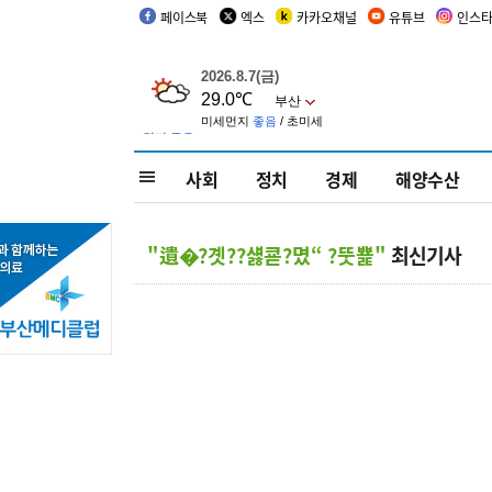
페이스북
엑스
카카오채널
유튜브
인스
사회
정치
경제
해양수산
"遺�?곗??섏쿋?몄“ ?뚯뾽"
최신기사