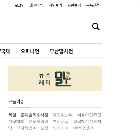
2
로그인
회원가입
지면보기
초판보기
구독신청
V국제
오피니언
부산말사전
오늘
이슈
폭염
중대범죄수사청
해양수산부
더불어민주당
전당대회
르노코리아
부산관광
교육혁신선도지
역
극지해양미래포럼
인신매매
UN해양총회