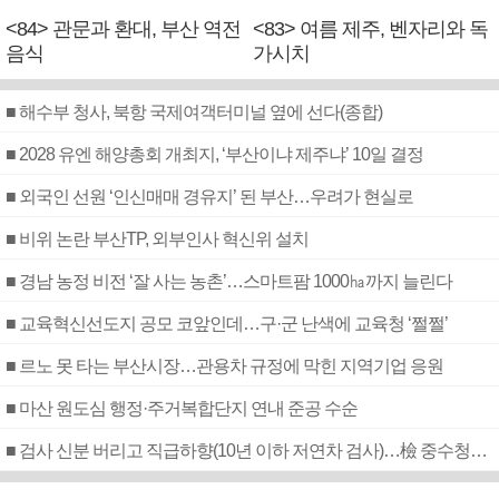
<84> 관문과 환대, 부산 역전
<83> 여름 제주, 벤자리와 독
음식
가시치
■ 해수부 청사, 북항 국제여객터미널 옆에 선다(종합)
■ 2028 유엔 해양총회 개최지, ‘부산이냐 제주냐’ 10일 결정
■ 외국인 선원 ‘인신매매 경유지’ 된 부산…우려가 현실로
■ 비위 논란 부산TP, 외부인사 혁신위 설치
■ 경남 농정 비전 ‘잘 사는 농촌’…스마트팜 1000㏊까지 늘린다
■ 교육혁신선도지 공모 코앞인데…구·군 난색에 교육청 ‘쩔쩔’
■ 르노 못 타는 부산시장…관용차 규정에 막힌 지역기업 응원
■ 마산 원도심 행정·주거복합단지 연내 준공 수순
■ 검사 신분 버리고 직급하향(10년 이하 저연차 검사)…檢 중수청행 기피