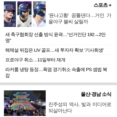
스포츠 +
‘윤나고황’ 꿈틀댄다…거인 가
을야구 불씨 살릴까
새 축구협회장 선출 방식 윤곽…“선거인단 192→2만
명”
해체설 뒤집은 LIV 골프…새 투자자 확보 ‘기사회생’
프로야구 취소…11일부터 재개
라커룸 냉탕 등장…폭염 경기취소 속출에 PS 셈법 복
잡
울산·경남 소식
진주성의 역사, 빛과 미디어로
되살아난다