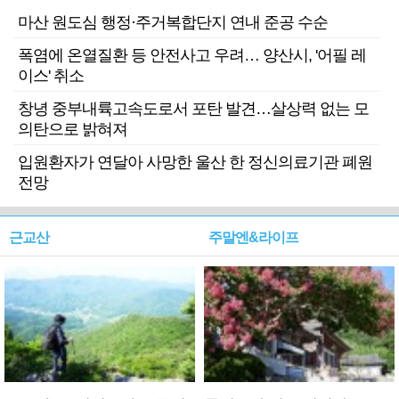
마산 원도심 행정·주거복합단지 연내 준공 수순
폭염에 온열질환 등 안전사고 우려… 양산시, '어필 레
이스' 취소
창녕 중부내륙고속도로서 포탄 발견…살상력 없는 모
의탄으로 밝혀져
입원환자가 연달아 사망한 울산 한 정신의료기관 폐원
전망
근교산
주말엔&라이프