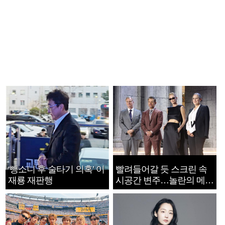
‘뺑소니 후 술타기 의혹’ 이
빨려들어갈 듯 스크린 속
재룡 재판행
시공간 변주…놀란의 메시
지는 ‘전쟁 속죄’