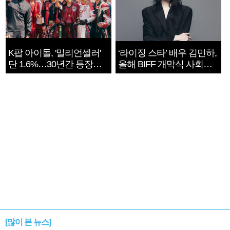
K팝 아이돌, '밀리언셀러'
‘라이징 스타’ 배우 김민하,
단 1.6%…30년간 등장
올해 BIFF 개막식 사회자
1182개팀 전수조사
확정
[많이 본 뉴스]