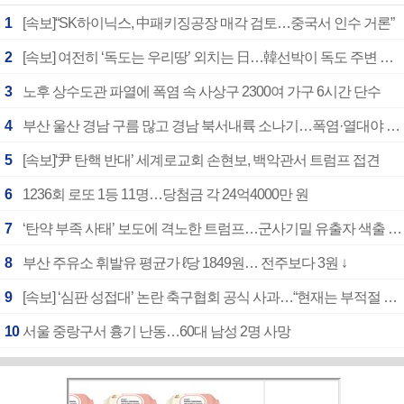
1
[속보]“SK하이닉스, 中패키징공장 매각 검토…중국서 인수 거론”
2
[속보] 여전히 ‘독도는 우리땅’ 외치는 日…韓선박이 독도 주변 해양조사 활동하자 반발
3
노후 상수도관 파열에 폭염 속 사상구 2300여 가구 6시간 단수
4
부산 울산 경남 구름 많고 경남 북서내륙 소나기…폭염·열대야 계속
5
[속보]‘尹 탄핵 반대’ 세계로교회 손현보, 백악관서 트럼프 접견
6
1236회 로또 1등 11명…당첨금 각 24억4000만 원
7
‘탄약 부족 사태’ 보도에 격노한 트럼프…군사기밀 유출자 색출 지시
8
부산 주유소 휘발유 평균가 ℓ당 1849원… 전주보다 3원 ↓
9
[속보] ‘심판 성접대’ 논란 축구협회 공식 사과…“현재는 부적절 행위 없어”
10
서울 중랑구서 흉기 난동…60대 남성 2명 사망