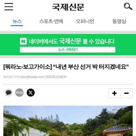
뉴스
스포츠·연예
오피니언
동영상
[뭐라노-보고가이소] “내년 부산 선거 박 터지겠네요”
허시언 기자 hsiun@kookje.co.kr | 2025.06.13 08:34