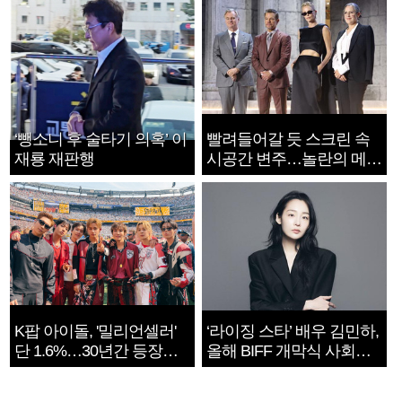
‘뺑소니 후 술타기 의혹’ 이
빨려들어갈 듯 스크린 속
재룡 재판행
시공간 변주…놀란의 메시
지는 ‘전쟁 속죄’
K팝 아이돌, '밀리언셀러'
‘라이징 스타’ 배우 김민하,
단 1.6%…30년간 등장
올해 BIFF 개막식 사회자
1182개팀 전수조사
확정