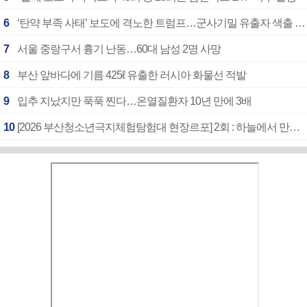
6
‘탄약 부족 사태’ 보도에 격노한 트럼프…군사기밀 유출자 색출 지시
7
서울 중랑구서 흉기 난동…60대 남성 2명 사망
8
부산 앞바다에 기름 425ℓ 유출한 러시아 화물선 적발
9
입추 지났지만 푹푹 찐다…온열질환자 10년 만에 3배
10
[2026 부산청소년극지체험탐험대 현장르포] 2회 : 하늘에서 만난 얼음의 나라