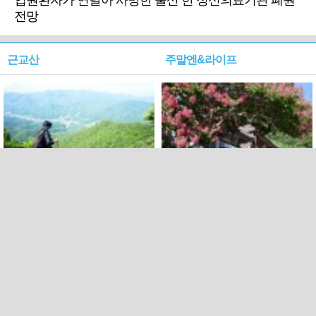
입원환자가 연달아 사망한 울산 한 정신의료기관 폐원
전망
근교산
주말엔&라이프
근교산&그너머…상주·문경
폭염보다 더 뜨거워라…100
청화산~시루봉
일을 붉게 불태울 ‘선비정신’
피었네
PC버전
엑스
페이스북
Copyright ⓒ 2015 All rights reserved by 국제신문