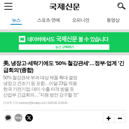
뉴스
스포츠·연예
오피니언
동영상
美, 냉장고·세탁기에도 '50% 철강관세'…정부·업계 '긴
급회의'(종합)
50% 철강관세 부과 대상 제품 확대 결정
냉장고 건조기 등 포함…이달 23일 적용
한국 가전기업, 대미 수출 타격 받을 듯
산업부 긴급회의…"지원 방안 강구할 것"
이석주 기자 serenom@kookje.co.kr | 2025.06.13 08:40