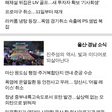
해체설 뒤집은 LIV 골프…새 투자자 확보 ‘기사회생’
프로야구 취소…11일부터 재개
라커룸 냉탕 등장…폭염 경기취소 속출에 PS 셈법 복
잡
울산·경남 소식
진주성의 역사, 빛과 미디어로
되살아난다
마산 원도심 행정·주거복합단지 연내 준공 수순
폭염에 온열질환 등 안전사고 우려… 양산시, '어필 레
이스' 취소
창녕 중부내륙고속도로서 포탄 발견…살상력 없는 모
의탄으로 밝혀져