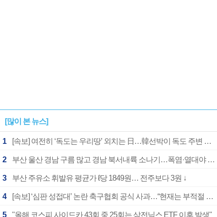
[많이 본 뉴스]
1
[속보] 여전히 ‘독도는 우리땅’ 외치는 日…韓선박이 독도 주변 해양조사 활동하자 반발
2
부산 울산 경남 구름 많고 경남 북서내륙 소나기…폭염·열대야 계속
3
부산 주유소 휘발유 평균가 ℓ당 1849원… 전주보다 3원 ↓
4
[속보] ‘심판 성접대’ 논란 축구협회 공식 사과…“현재는 부적절 행위 없어”
5
"올해 코스피 사이드카 43회 중 25회는 삼전닉스 ETF 이후 발생"