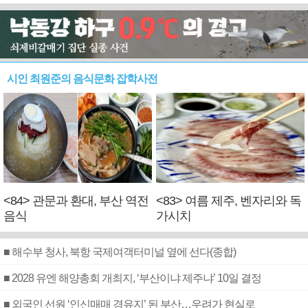
시인 최원준의 음식문화 잡학사전
<84> 관문과 환대, 부산 역전
<83> 여름 제주, 벤자리와 독
음식
가시치
■ 해수부 청사, 북항 국제여객터미널 옆에 선다(종합)
■ 2028 유엔 해양총회 개최지, ‘부산이냐 제주냐’ 10일 결정
■ 외국인 선원 ‘인신매매 경유지’ 된 부산…우려가 현실로