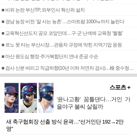
■ 비위 논란 부산TP, 외부인사 혁신위 설치
■ 경남 농정 비전 ‘잘 사는 농촌’…스마트팜 1000㏊까지 늘린다
■ 교육혁신선도지 공모 코앞인데…구·군 난색에 교육청 ‘쩔쩔’
■ 르노 못 타는 부산시장…관용차 규정에 막힌 지역기업 응원
■ 마산 원도심 행정·주거복합단지 연내 준공 수순
■ 검사 신분 버리고 직급하향(10년 이하 저연차 검사)…檢 중수청행 기피
스포츠 +
‘윤나고황’ 꿈틀댄다…거인 가
을야구 불씨 살릴까
새 축구협회장 선출 방식 윤곽…“선거인단 192→2만
명”