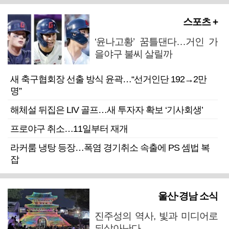
스포츠 +
‘윤나고황’ 꿈틀댄다…거인 가
을야구 불씨 살릴까
새 축구협회장 선출 방식 윤곽…“선거인단 192→2만
명”
해체설 뒤집은 LIV 골프…새 투자자 확보 ‘기사회생’
프로야구 취소…11일부터 재개
라커룸 냉탕 등장…폭염 경기취소 속출에 PS 셈법 복
잡
울산·경남 소식
진주성의 역사, 빛과 미디어로
되살아난다