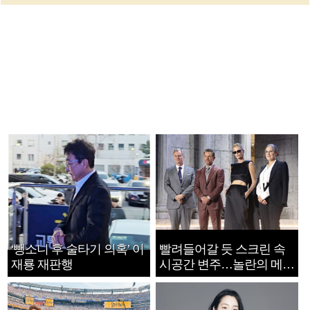
‘뺑소니 후 술타기 의혹’ 이
빨려들어갈 듯 스크린 속
재룡 재판행
시공간 변주…놀란의 메시
지는 ‘전쟁 속죄’