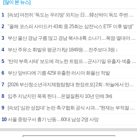
[많이 본 뉴스]
1
[속보] 여전히 ‘독도는 우리땅’ 외치는 日…韓선박이 독도 주변 해양조사 활동하자 반발
2
"올해 코스피 사이드카 43회 중 25회는 삼전닉스 ETF 이후 발생"
3
부산 울산 경남 구름 많고 경남 북서내륙 소나기…폭염·열대야 계속
4
부산 주유소 휘발유 평균가 ℓ당 1849원… 전주보다 3원 ↓
5
‘탄약 부족 사태’ 보도에 격노한 트럼프…군사기밀 유출자 색출 지시
6
부산 앞바다에 기름 425ℓ 유출한 러시아 화물선 적발
7
[2026 부산청소년극지체험탐험대 현장르포] 2회 : 하늘에서 만난 얼음의 나라
8
입추 지났지만 푹푹 찐다…온열질환자 10년 만에 3배
9
[속보] ‘심판 성접대’ 논란 축구협회 공식 사과…“현재는 부적절 행위 없어”
10
서울 중랑구서 흉기 난동…60대 남성 2명 사망