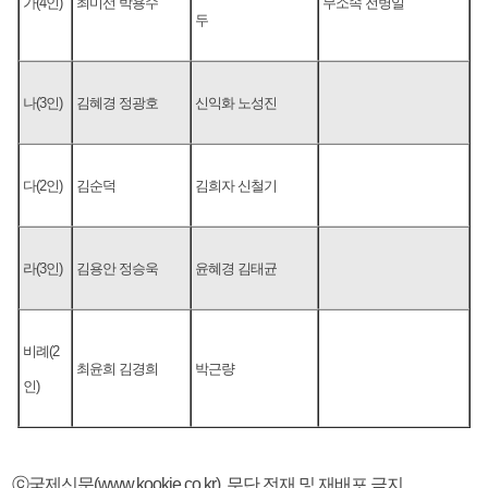
가(4인)
최미선 박용수
무소속 전병일
두
나(3인)
김혜경 정광호
신익화 노성진
다(2인)
김순덕
김희자 신철기
라(3인)
김용안 정승욱
윤혜경 김태균
비례(2
최윤희 김경희
박근량
인)
ⓒ국제신문(www.kookje.co.kr), 무단 전재 및 재배포 금지