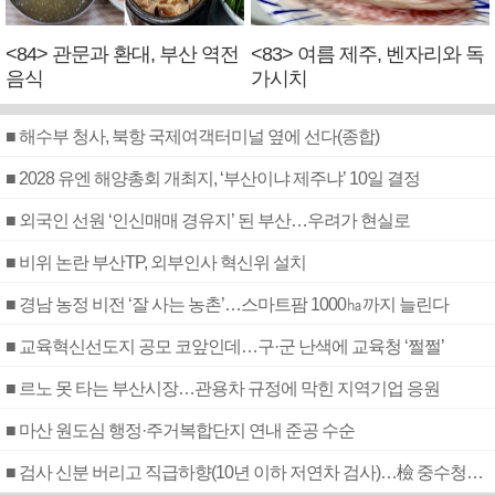
<84> 관문과 환대, 부산 역전
<83> 여름 제주, 벤자리와 독
음식
가시치
■ 해수부 청사, 북항 국제여객터미널 옆에 선다(종합)
■ 2028 유엔 해양총회 개최지, ‘부산이냐 제주냐’ 10일 결정
■ 외국인 선원 ‘인신매매 경유지’ 된 부산…우려가 현실로
■ 비위 논란 부산TP, 외부인사 혁신위 설치
■ 경남 농정 비전 ‘잘 사는 농촌’…스마트팜 1000㏊까지 늘린다
■ 교육혁신선도지 공모 코앞인데…구·군 난색에 교육청 ‘쩔쩔’
■ 르노 못 타는 부산시장…관용차 규정에 막힌 지역기업 응원
■ 마산 원도심 행정·주거복합단지 연내 준공 수순
■ 검사 신분 버리고 직급하향(10년 이하 저연차 검사)…檢 중수청행 기피