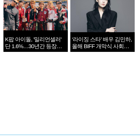
K팝 아이돌, '밀리언셀러'
‘라이징 스타’ 배우 김민하,
단 1.6%…30년간 등장
올해 BIFF 개막식 사회자
1182개팀 전수조사
확정