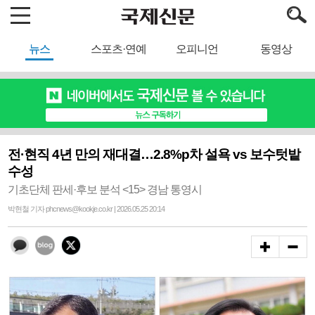
뉴스
스포츠·연예
오피니언
동영상
전·현직 4년 만의 재대결…2.8%p차 설욕 vs 보수텃밭
수성
기초단체 판세·후보 분석 <15> 경남 통영시
박현철 기자 phcnews@kookje.co.kr | 2026.05.25 20:14