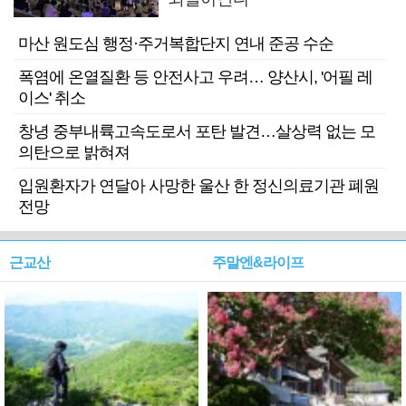
마산 원도심 행정·주거복합단지 연내 준공 수순
폭염에 온열질환 등 안전사고 우려… 양산시, '어필 레
이스' 취소
창녕 중부내륙고속도로서 포탄 발견…살상력 없는 모
의탄으로 밝혀져
입원환자가 연달아 사망한 울산 한 정신의료기관 폐원
전망
근교산
주말엔&라이프