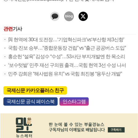
관련
기사
與 현역에 30대 도전장…‘기업혁신파크’vs‘부산항 제3신항’
국힘·진보 승부…“종합운동장 건립” vs “출근 공공버스 도입”
홍순헌 “설욕” 김성수 “수성”…53사단 부지개발엔 한 목소리
‘보수텃밭’ 민주 재선 구의원 출격…국힘 현역 3선 수성 나서
민주 강희은 “해사법원 유치” vs 국힘 최진봉 “용두산 개발”
국제신문 카카오플러스 친구
국제신문 공식 페이스북
인스타그램