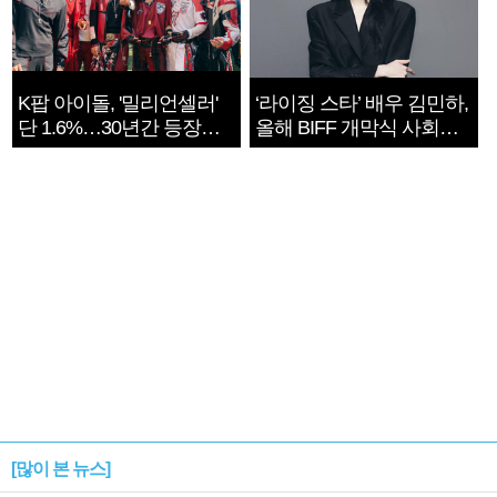
K팝 아이돌, '밀리언셀러'
‘라이징 스타’ 배우 김민하,
단 1.6%…30년간 등장
올해 BIFF 개막식 사회자
1182개팀 전수조사
확정
[많이 본 뉴스]