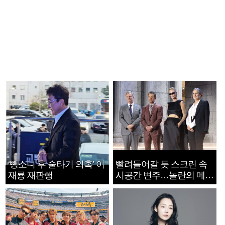
‘뺑소니 후 술타기 의혹’ 이
빨려들어갈 듯 스크린 속
재룡 재판행
시공간 변주…놀란의 메시
지는 ‘전쟁 속죄’