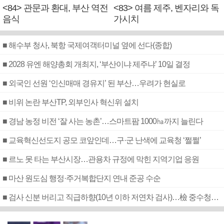
<84> 관문과 환대, 부산 역전
<83> 여름 제주, 벤자리와 독
음식
가시치
■ 해수부 청사, 북항 국제여객터미널 옆에 선다(종합)
■ 2028 유엔 해양총회 개최지, ‘부산이냐 제주냐’ 10일 결정
■ 외국인 선원 ‘인신매매 경유지’ 된 부산…우려가 현실로
■ 비위 논란 부산TP, 외부인사 혁신위 설치
■ 경남 농정 비전 ‘잘 사는 농촌’…스마트팜 1000㏊까지 늘린다
■ 교육혁신선도지 공모 코앞인데…구·군 난색에 교육청 ‘쩔쩔’
■ 르노 못 타는 부산시장…관용차 규정에 막힌 지역기업 응원
■ 마산 원도심 행정·주거복합단지 연내 준공 수순
■ 검사 신분 버리고 직급하향(10년 이하 저연차 검사)…檢 중수청행 기피