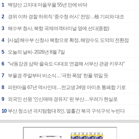
1
백양산 고지대 마을우물 55년 만에 바닥
2
경위 이하 경찰 하위직 ‘중수청 러시’ 전망…檢 기피와 대조
3
해수부 청사, 북항 국제여객터미널 옆에 선다(종합)
4
[사설] 해수부 신청사 북항으로 확정, 해양수도 도약의 전환점
5
오늘의 날씨- 2026년 8월 7일
6
“낙동강권 삼락·을숙도·다대포 연결해 서부산 관광 키우자”
7
부울경 주말부터 비소식…‘극한 폭염’ 한풀 꺾일 듯
8
피란마을 67년 역사인데…전교생 24명 아미초 통폐합 기로
9
외국인 선원 ‘인신매매 경유지’ 된 부산…우려가 현실로
10
부산 청소년 극지탐험대 8인, 열흘간 북극 구석구석 누빈다