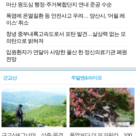
마산 원도심 행정·주거복합단지 연내 준공 수순
폭염에 온열질환 등 안전사고 우려… 양산시, '어필 레
이스' 취소
창녕 중부내륙고속도로서 포탄 발견…살상력 없는 모
의탄으로 밝혀져
입원환자가 연달아 사망한 울산 한 정신의료기관 폐원
전망
근교산
주말엔&라이프
근교산&그너머…상주·문경
폭염보다 더 뜨거워라…100