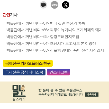
관련
기사
박물관에서 꺼낸 바다 <67> 벽에 걸린 부산의 여름
박물관에서 꺼낸 바다 <66> 파푸아뉴기니의 조개화폐와 돼지
박물관에서 꺼낸 바다 <65> 함경도해안지도첩
박물관에서 꺼낸 바다 <64> 조선시대 보고서로 본 이양선
박물관에서 꺼낸 바다 <63> 신포항 명태의 풍어 전경 사진엽서
국제신문 카카오플러스 친구
국제신문 공식 페이스북
인스타그램