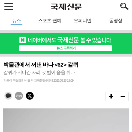
뉴스
스포츠·연예
오피니언
동영상
박물관에서 꺼낸 바다 <62> 갈퀴
갈퀴가 지나간 자리, 갯벌이 숨을 쉬다
김윤아 국립해양박물관 교육문화팀장 | 2026.05.28 19:09