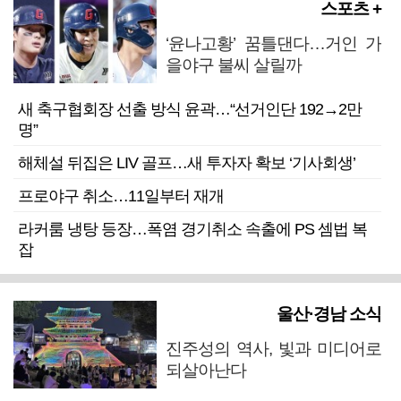
스포츠 +
‘윤나고황’ 꿈틀댄다…거인 가
을야구 불씨 살릴까
새 축구협회장 선출 방식 윤곽…“선거인단 192→2만
명”
해체설 뒤집은 LIV 골프…새 투자자 확보 ‘기사회생’
프로야구 취소…11일부터 재개
라커룸 냉탕 등장…폭염 경기취소 속출에 PS 셈법 복
잡
울산·경남 소식
진주성의 역사, 빛과 미디어로
되살아난다