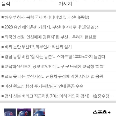
음식
가시치
■ 해수부 청사, 북항 국제여객터미널 옆에 선다(종합)
■ 2028 유엔 해양총회 개최지, ‘부산이냐 제주냐’ 10일 결정
■ 외국인 선원 ‘인신매매 경유지’ 된 부산…우려가 현실로
■ 비위 논란 부산TP, 외부인사 혁신위 설치
■ 경남 농정 비전 ‘잘 사는 농촌’…스마트팜 1000㏊까지 늘린다
■ 교육혁신선도지 공모 코앞인데…구·군 난색에 교육청 ‘쩔쩔’
■ 르노 못 타는 부산시장…관용차 규정에 막힌 지역기업 응원
■ 마산 원도심 행정·주거복합단지 연내 준공 수순
■ 검사 신분 버리고 직급하향(10년 이하 저연차 검사)…檢 중수청행 기피
스포츠 +