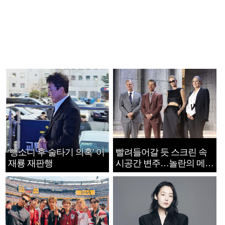
‘뺑소니 후 술타기 의혹’ 이
빨려들어갈 듯 스크린 속
재룡 재판행
시공간 변주…놀란의 메시
지는 ‘전쟁 속죄’