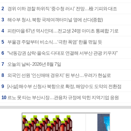
2
경위 이하 경찰 하위직 ‘중수청 러시’ 전망…檢 기피와 대조
3
해수부 청사, 북항 국제여객터미널 옆에 선다(종합)
4
피란마을 67년 역사인데…전교생 24명 아미초 통폐합 기로
5
부울경 주말부터 비소식…‘극한 폭염’ 한풀 꺾일 듯
6
“낙동강권 삼락·을숙도·다대포 연결해 서부산 관광 키우자”
7
오늘의 날씨- 2026년 8월 7일
8
외국인 선원 ‘인신매매 경유지’ 된 부산…우려가 현실로
9
[사설] 해수부 신청사 북항으로 확정, 해양수도 도약의 전환점
10
르노 못 타는 부산시장…관용차 규정에 막힌 지역기업 응원