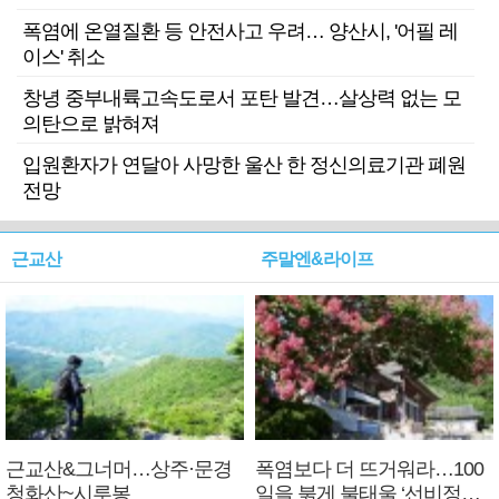
폭염에 온열질환 등 안전사고 우려… 양산시, '어필 레
이스' 취소
창녕 중부내륙고속도로서 포탄 발견…살상력 없는 모
의탄으로 밝혀져
입원환자가 연달아 사망한 울산 한 정신의료기관 폐원
전망
근교산
주말엔&라이프
근교산&그너머…상주·문경
폭염보다 더 뜨거워라…100
청화산~시루봉
일을 붉게 불태울 ‘선비정신’