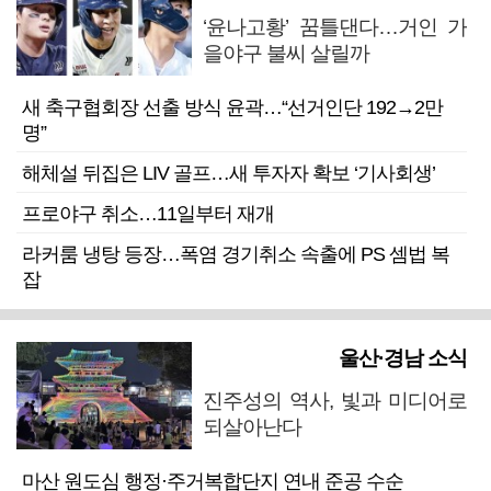
‘윤나고황’ 꿈틀댄다…거인 가
을야구 불씨 살릴까
새 축구협회장 선출 방식 윤곽…“선거인단 192→2만
명”
해체설 뒤집은 LIV 골프…새 투자자 확보 ‘기사회생’
프로야구 취소…11일부터 재개
라커룸 냉탕 등장…폭염 경기취소 속출에 PS 셈법 복
잡
울산·경남 소식
진주성의 역사, 빛과 미디어로
되살아난다
마산 원도심 행정·주거복합단지 연내 준공 수순