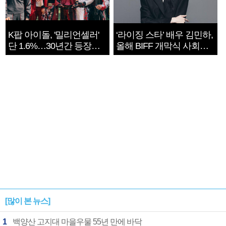
K팝 아이돌, '밀리언셀러'
‘라이징 스타’ 배우 김민하,
단 1.6%…30년간 등장
올해 BIFF 개막식 사회자
1182개팀 전수조사
확정
[많이 본 뉴스]
1
백양산 고지대 마을우물 55년 만에 바닥