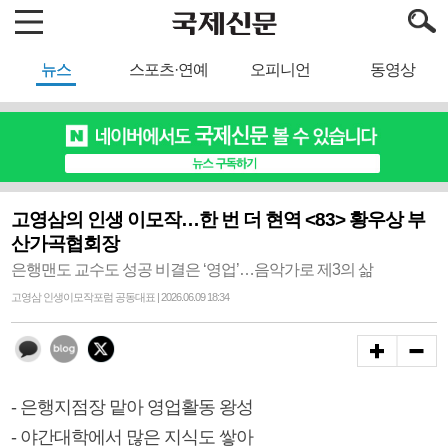
뉴스
스포츠·연예
오피니언
동영상
고영삼의 인생 이모작…한 번 더 현역 <83> 황우상 부
산가곡협회장
은행맨도 교수도 성공 비결은 ‘영업’…음악가로 제3의 삶
고영삼 인생이모작포럼 공동대표 | 2026.06.09 18:34
- 은행지점장 맡아 영업활동 왕성
- 야간대학에서 많은 지식도 쌓아