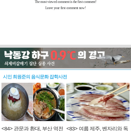
시인 최원준의 음식문화 잡학사전
<84> 관문과 환대, 부산 역전
<83> 여름 제주, 벤자리와 독