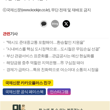
ⓒ국제신문(www.kookje.co.kr), 무단 전재 및 재배포 금지
관련
기사
“택시도 준대중교통 포함해야…환승할인 지원을”
“시내버스를 핵심 도시정책으로…도시철은 무임손실 선결”
부산 관광서비스 표준화를…관급공사는 예산 현실화를
해양금융 중추 역할은 지역은행…市 구심점 돼야
경제가 급하다…특유 친화력으로 여소야대 소통의 시정을
국제신문 카카오플러스 친구
국제신문 공식 페이스북
인스타그램