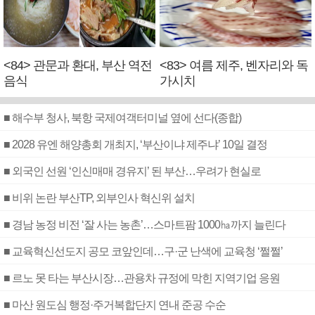
<84> 관문과 환대, 부산 역전
<83> 여름 제주, 벤자리와 독
음식
가시치
■ 해수부 청사, 북항 국제여객터미널 옆에 선다(종합)
■ 2028 유엔 해양총회 개최지, ‘부산이냐 제주냐’ 10일 결정
■ 외국인 선원 ‘인신매매 경유지’ 된 부산…우려가 현실로
■ 비위 논란 부산TP, 외부인사 혁신위 설치
■ 경남 농정 비전 ‘잘 사는 농촌’…스마트팜 1000㏊까지 늘린다
■ 교육혁신선도지 공모 코앞인데…구·군 난색에 교육청 ‘쩔쩔’
■ 르노 못 타는 부산시장…관용차 규정에 막힌 지역기업 응원
■ 마산 원도심 행정·주거복합단지 연내 준공 수순