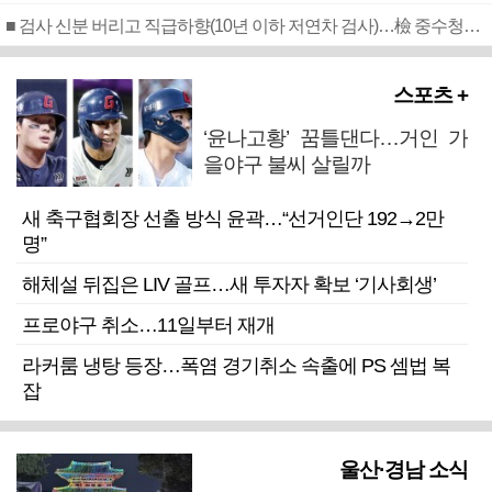
■ 검사 신분 버리고 직급하향(10년 이하 저연차 검사)…檢 중수청행 기피
스포츠 +
‘윤나고황’ 꿈틀댄다…거인 가
을야구 불씨 살릴까
새 축구협회장 선출 방식 윤곽…“선거인단 192→2만
명”
해체설 뒤집은 LIV 골프…새 투자자 확보 ‘기사회생’
프로야구 취소…11일부터 재개
라커룸 냉탕 등장…폭염 경기취소 속출에 PS 셈법 복
잡
울산·경남 소식