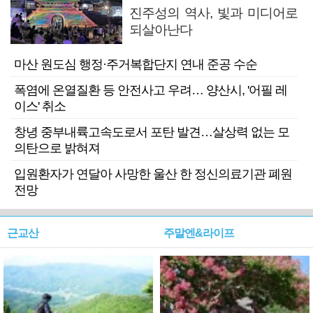
진주성의 역사, 빛과 미디어로
되살아난다
마산 원도심 행정·주거복합단지 연내 준공 수순
폭염에 온열질환 등 안전사고 우려… 양산시, '어필 레
이스' 취소
창녕 중부내륙고속도로서 포탄 발견…살상력 없는 모
의탄으로 밝혀져
입원환자가 연달아 사망한 울산 한 정신의료기관 폐원
전망
근교산
주말엔&라이프