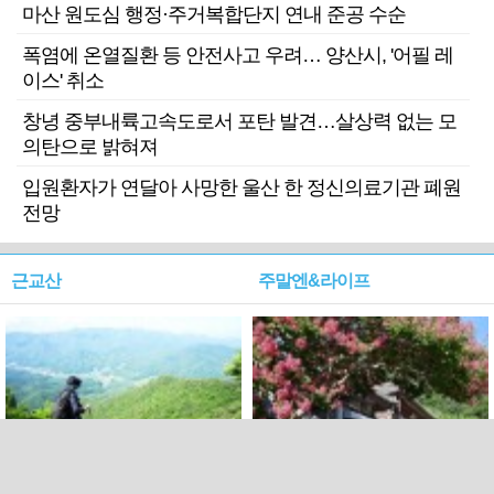
마산 원도심 행정·주거복합단지 연내 준공 수순
폭염에 온열질환 등 안전사고 우려… 양산시, '어필 레
이스' 취소
창녕 중부내륙고속도로서 포탄 발견…살상력 없는 모
의탄으로 밝혀져
입원환자가 연달아 사망한 울산 한 정신의료기관 폐원
전망
근교산
주말엔&라이프
근교산&그너머…상주·문경
폭염보다 더 뜨거워라…100