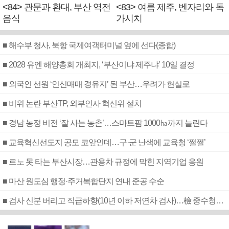
<84> 관문과 환대, 부산 역전
<83> 여름 제주, 벤자리와 독
음식
가시치
■ 해수부 청사, 북항 국제여객터미널 옆에 선다(종합)
■ 2028 유엔 해양총회 개최지, ‘부산이냐 제주냐’ 10일 결정
■ 외국인 선원 ‘인신매매 경유지’ 된 부산…우려가 현실로
■ 비위 논란 부산TP, 외부인사 혁신위 설치
■ 경남 농정 비전 ‘잘 사는 농촌’…스마트팜 1000㏊까지 늘린다
■ 교육혁신선도지 공모 코앞인데…구·군 난색에 교육청 ‘쩔쩔’
■ 르노 못 타는 부산시장…관용차 규정에 막힌 지역기업 응원
■ 마산 원도심 행정·주거복합단지 연내 준공 수순
■ 검사 신분 버리고 직급하향(10년 이하 저연차 검사)…檢 중수청행 기피