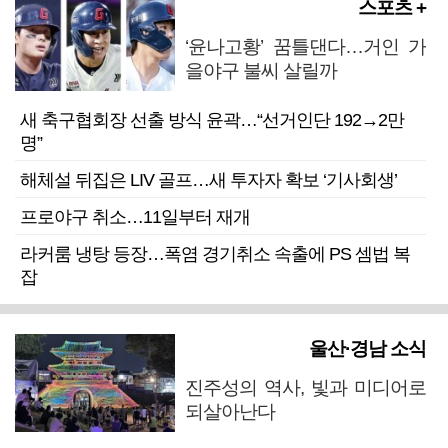
스포츠 +
‘윤나고황’ 꿈틀댄다…거인 가
을야구 불씨 살릴까
새 축구협회장 선출 방식 윤곽…“선거인단 192→2만
명”
해체설 뒤집은 LIV 골프…새 투자자 확보 ‘기사회생’
프로야구 취소…11일부터 재개
라커룸 냉탕 등장…폭염 경기취소 속출에 PS 셈법 복
잡
울산·경남 소식
진주성의 역사, 빛과 미디어로
되살아난다