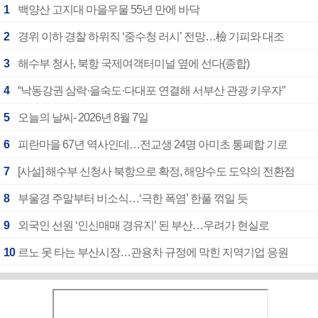
1
백양산 고지대 마을우물 55년 만에 바닥
2
경위 이하 경찰 하위직 ‘중수청 러시’ 전망…檢 기피와 대조
3
해수부 청사, 북항 국제여객터미널 옆에 선다(종합)
4
“낙동강권 삼락·을숙도·다대포 연결해 서부산 관광 키우자”
5
오늘의 날씨- 2026년 8월 7일
6
피란마을 67년 역사인데…전교생 24명 아미초 통폐합 기로
7
[사설] 해수부 신청사 북항으로 확정, 해양수도 도약의 전환점
8
부울경 주말부터 비소식…‘극한 폭염’ 한풀 꺾일 듯
9
외국인 선원 ‘인신매매 경유지’ 된 부산…우려가 현실로
10
르노 못 타는 부산시장…관용차 규정에 막힌 지역기업 응원