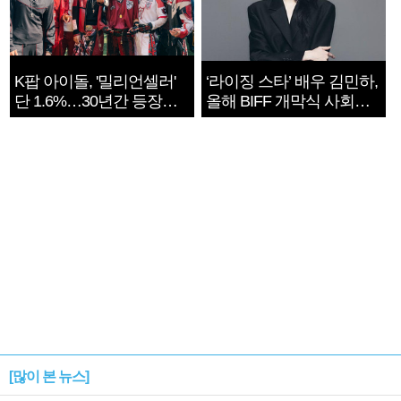
K팝 아이돌, '밀리언셀러'
‘라이징 스타’ 배우 김민하,
단 1.6%…30년간 등장
올해 BIFF 개막식 사회자
1182개팀 전수조사
확정
[많이 본 뉴스]