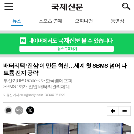
뉴스
스포츠·연예
오피니언
동영상
배터리팩 ‘진심’이 만든 혁신…세계 첫 SBMS 넘어 나
트륨 전지 공략
부산기UP! Grade <7> 한국엘에프피
SBMS : 화재 진압 배터리관리체계
이유진 기자 eeuu@kookje.co.kr | 2026.07.07 19:29