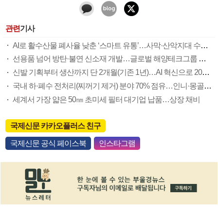
관련
기사
AI로 활수산물 폐사율 낮춘 ‘스마트 유통’…사막·산악지대 수출 도전
선용품 넘어 방탄·불연 신소재 개발…글로벌 해양테크그룹 도전장
신발 기획부터 생산까지 단 2개월(기존 1년)…AI 혁신으로 2030년 상장 목표
국내 하·폐수 전처리(찌꺼기 제거) 분야 70% 점유…인니·몽골시장도 ‘노크’
세계서 가장 얇은 50㎚ 초미세 필터 대기업 납품…상장 채비
국제신문 카카오플러스 친구
국제신문 공식 페이스북
인스타그램