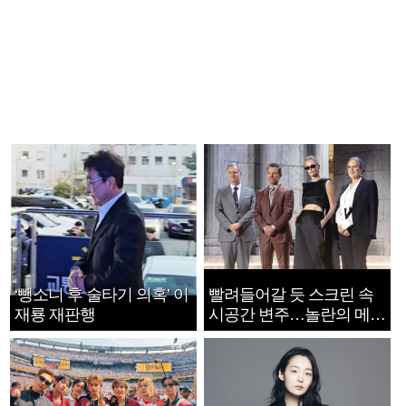
‘뺑소니 후 술타기 의혹’ 이
빨려들어갈 듯 스크린 속
재룡 재판행
시공간 변주…놀란의 메시
지는 ‘전쟁 속죄’