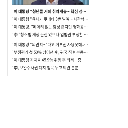
이 대통령 "청년들 거의 취약계층…핵심 정책 재편""
이 대통령 "육사가 쿠데타 3번 벌여…사관학교 통합 신속히 추진"
이 대통령, "메아리 없는 함성 같지만 평화공존책 계속해야"
李 “형소법 개정 논란 있으나 입법권 부정할 만큼은 아냐”(종합)
이 대통령 "의견 다르다고 거부권 사용못해.. 입법권 부정할 상황이라 보기 어려워"
부정평가 첫 50% 넘어선 李, 귀국 직후 부동산·증시 점검(종합)
이 대통령 지지율 45.9% 취임 후 최저…증시 폭락·연임 개헌 논란 영향
李, 보완수사권 폐지 침묵 두고 의견 분분