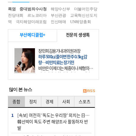
폭염
중대범죄수사청
해양수산부
더불어민주당
전당대회
르노코리아
부산관광
교육혁신선도지
역
극지해양미래포럼
인신매매
UN해양총회
부산메디클럽+
전문의 생생톡
장민희김용기내과의원과장
하루 500㎉ 줄이면 한주 0.5㎏ 감
량…비만치료는 장기전
비만은 이제 더는 체중이나 체형의 문
제가 아니다. 하나의 질병으로 인지
하고 치료와 관리를 해야 한다. 세계
보건기구(WHO)는 이미 1994년 비만
많이 본 뉴스
을 인류의 중요한
종합
정치
경제
사회
스포츠
1
[속보] 여전히 ‘독도는 우리땅’ 외치는 日…
韓선박이 독도 주변 해양조사 활동하자 반
발