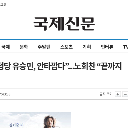
타그램
국제
문화
주말엔
스포츠
기획
인터뷰
T
른정당 유승민, 안타깝다”...노회찬 “끝까지
7:43:38
글자 크기