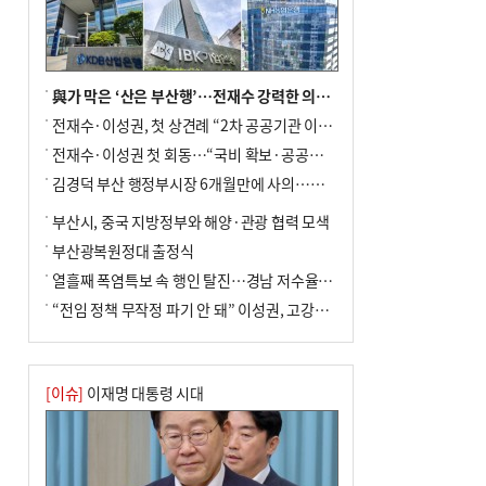
사망
與가 막은 ‘산은 부산행’…전재수 강력한 의지 표명 없인 공염불
전재수·이성권, 첫 상견례 “2차 공공기관 이전 초당 협력”(종합)
전재수·이성권 첫 회동…“국비 확보·공공기관 이전 협력”
김경덕 부산 행정부시장 6개월만에 사의…후임 인선 촉각
부산시, 중국 지방정부와 해양·관광 협력 모색
부산광복원정대 출정식
열흘째 폭염특보 속 행인 탈진…경남 저수율 평년의 절반
“전임 정책 무작정 파기 안 돼” 이성권, 고강도 ‘전재수 견제’ 예고
[이슈]
이재명 대통령 시대