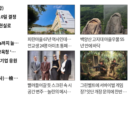
합)
10일 결정
 현실로
피란마을 67년 역사인데…
백양산 고지대 마을우물 55
■ 경남 농정 비전 ‘잘 사는 농촌’…스마트팜 1000㏊까지 늘린다
전교생 24명 아미초 통폐합
년 만에 바닥
■ 교육혁신선도지 공모 코앞인데…구·군 난색에 교육청 ‘쩔쩔’
기로
역기업 응원
■ 검사 신분 버리고 직급하향(10년 이하 저연차 검사)…檢 중수청행 기피
빨려들어갈 듯 스크린 속 시
그린벨트에 서바이벌 게임
공간 변주…놀란의 메시지
장? 잇단 개장 문의에 찬반 논
는 ‘전쟁 속죄’
쟁