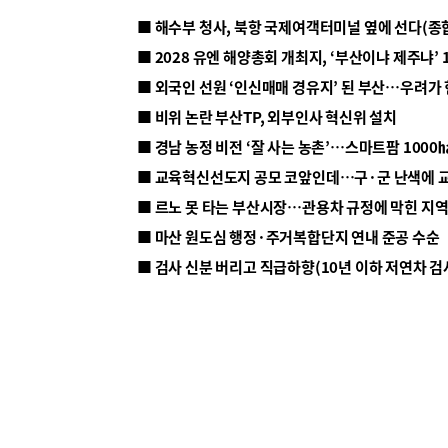
■ 해수부 청사, 북항 국제여객터미널 옆에 선다(종
■ 2028 유엔 해양총회 개최지, ‘부산이냐 제주냐’ 
■ 외국인 선원 ‘인신매매 경유지’ 된 부산…우려가
■ 비위 논란 부산TP, 외부인사 혁신위 설치
■ 르노 못 타는 부산시장…관용차 규정에 막힌 지
■ 마산 원도심 행정·주거복합단지 연내 준공 수순