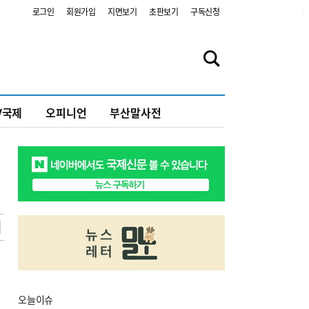
2
로그인
회원가입
지면보기
초판보기
구독신청
V국제
오피니언
부산말사전
오늘
이슈