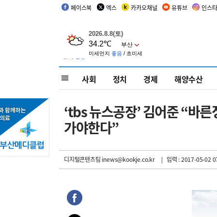
페이스북
엑스
카카오채널
유튜브
인스
사회
정치
경제
해양수산
‘tbs 뉴스공장’ 김어준 “바
가야한다”
디지털콘텐츠팀 inews@kookje.co.kr
| 입력 : 2017-05-02 0