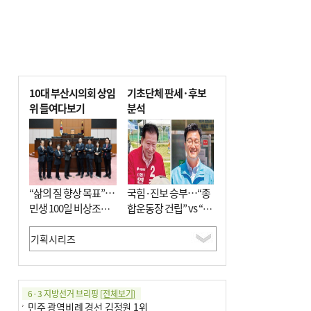
10대 부산시의회 상임
기초단체 판세·후보
위 들여다보기
분석
“삶의 질 향상 목표”…
국힘·진보 승부…“종
민생 100일 비상조치
합운동장 건립” vs “출
면밀 심사
근 공공버스 도입”
6·3 지방선거 브리핑
[전체보기]
민주 광역비례 경선 김정원 1위