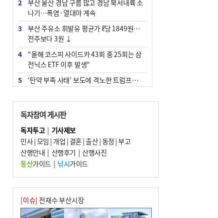
2
부산 울산 경남 구름 많고 경남 북서내륙 소
나기…폭염·열대야 계속
3
부산 주유소 휘발유 평균가 ℓ당 1849원…
전주보다 3원 ↓
4
"올해 코스피 사이드카 43회 중 25회는 삼
전닉스 ETF 이후 발생"
5
‘탄약 부족 사태’ 보도에 격노한 트럼프…
군사기밀 유출자 색출 지시
6
[속보] ‘심판 성접대’ 논란 축구협회 공식 사
독자참여 게시판
과…“현재는 부적절 행위 없어”
독자투고
|
기사제보
7
부산 앞바다에 기름 425ℓ 유출한 러시아 화
인사
|
모임
|
개업
|
결혼
|
출산
|
동정
|
부고
물선 적발
산행안내
|
산행후기
|
산행사진
8
입추 지났지만 푹푹 찐다…온열질환자 10
등산
가이드
|
낚시
가이드
년 만에 3배
9
[2026 부산청소년극지체험탐험대 현장르
포] 2회 : 하늘에서 만난 얼음의 나라
[이슈]
전재수 부산시장
10
서울 중랑구서 흉기 난동…60대 남성 2명