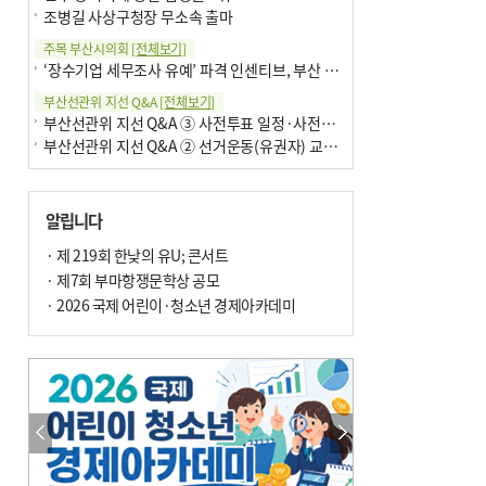
조병길 사상구청장 무소속 출마
주목 부산시의회
[전체보기]
‘장수기업 세무조사 유예’ 파격 인센티브, 부산 유출 막을까
부산선관위 지선 Q&A
[전체보기]
부산선관위 지선 Q&A ③ 사전투표 일정·사전투표함 보관
부산선관위 지선 Q&A ② 선거운동(유권자) 교육감투표용지
알립니다
· 제 219회 한낮의 유U; 콘서트
· 제7회 부마항쟁문학상 공모
· 2026 국제 어린이·청소년 경제아카데미