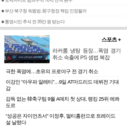
■ 도박사이트 범죄수익 70억 전액 환수
■ 부산 북구청 쑥뜸방, 前구청장 책임 인정될까
■ 통영시민 추석 전 35만 원 받는다
스포츠 +
라커룸 냉탕 등장…폭염 경기
취소 속출에 PS 셈법 복잡
극한 폭염에…초유의 프로야구 전 경기 취소
이강인 “아우파 알레티”…9일 AT마드리드 데뷔전 기대
감
감독 없는 韓축구팀 9월 A매치 첫 상대, 랭킹 25위 에콰
도르
“성공은 자이언츠서” 이정후, 멀티홈런으로 트레이드
설 날렸다