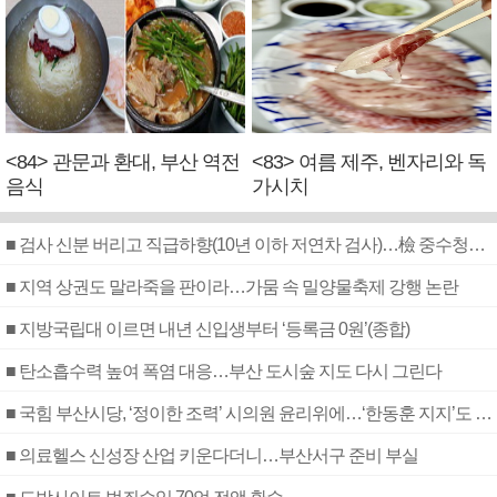
<84> 관문과 환대, 부산 역전
<83> 여름 제주, 벤자리와 독
음식
가시치
■ 검사 신분 버리고 직급하향(10년 이하 저연차 검사)…檢 중수청행 기피
■ 지역 상권도 말라죽을 판이라…가뭄 속 밀양물축제 강행 논란
■ 지방국립대 이르면 내년 신입생부터 ‘등록금 0원’(종합)
■ 탄소흡수력 높여 폭염 대응…부산 도시숲 지도 다시 그린다
■ 국힘 부산시당, ‘정이한 조력’ 시의원 윤리위에…‘한동훈 지지’도 신고접수
■ 의료헬스 신성장 산업 키운다더니…부산서구 준비 부실