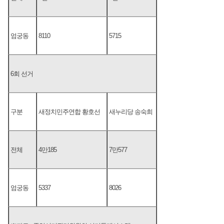
엄궁동
8110
5715
6회 선거
구분
새정치민주연합 황호선
새누리당 송숙희
전체
4만185
7만577
엄궁동
5337
8026