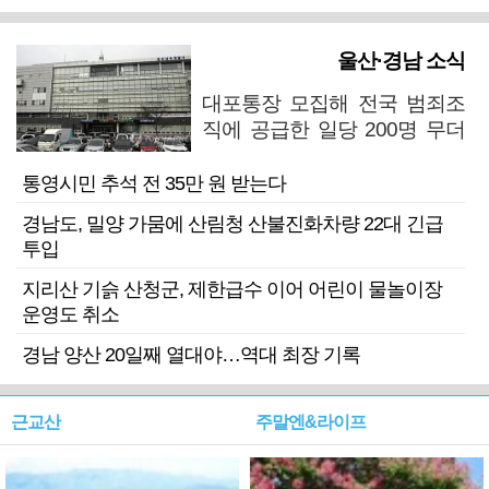
울산·경남 소식
대포통장 모집해 전국 범죄조
직에 공급한 일당 200명 무더
기 검거
통영시민 추석 전 35만 원 받는다
경남도, 밀양 가뭄에 산림청 산불진화차량 22대 긴급
투입
지리산 기슭 산청군, 제한급수 이어 어린이 물놀이장
운영도 취소
경남 양산 20일째 열대야…역대 최장 기록
근교산
주말엔&라이프