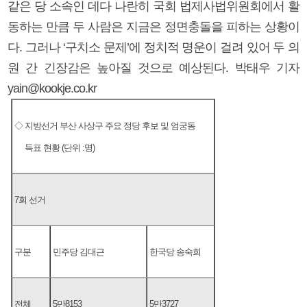
같은 당 소속인 데다 나란히 국회 법제사법위원회에서 활
동하는 만큼 두 사람은 지금은 정면충돌을 피하는 상황이
다. 그러나 ‘구치소 문제’에 정치적 명운이 걸려 있어 두 의
원 간 긴장감은 높아질 것으로 예상된다. 박태우 기자
yain@kookje.co.kr
◇ 지방선거 부산 사상구 주요 정당 후보 및 엄궁동
득표 현황 (단위 :명)
7회 선거
구분
민주당 김대근
한국당 송숙희
전체
5만8153
5만3727