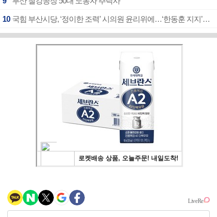
9
부산 철강공장 50대 노동자 추락사
10
국힘 부산시당, ‘정이한 조력’ 시의원 윤리위에…‘한동훈 지지’도 신고접수