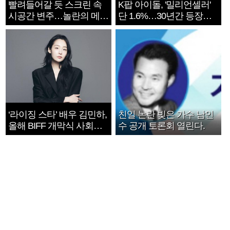
빨려들어갈 듯 스크린 속
K팝 아이돌, '밀리언셀러'
시공간 변주…놀란의 메시
단 1.6%…30년간 등장
지는 ‘전쟁 속죄’
1182개팀 전수조사
‘라이징 스타’ 배우 김민하,
친일 논란 빚은 가수 남인
올해 BIFF 개막식 사회자
수 공개 토론회 열린다.
확정