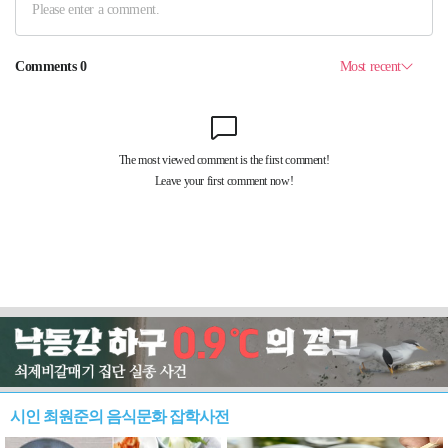
시인 최원준의 음식문화 잡학사전