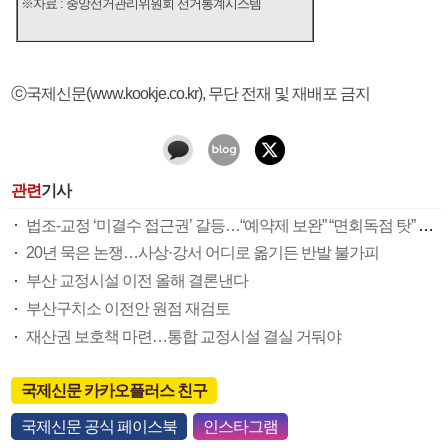
※자료 : 중앙선거관리위원회 선거통계시스템
ⓒ국제신문(www.kookje.co.kr), 무단 전재 및 재배포 금지
관련
기사
법조-교정 ‘미결수 접근권’ 갈등…“예약제 보완” “면회독점 탓” 팽팽
20년 묵은 논쟁…사상·강서 어디로 옮기든 반발 불가피
부산 교정시설 이전 올해 결론낸다
부산구치소 이전안 원점 재검토
재산권 보호책 마련…통합 교정시설 결실 거둬야
국제신문 카카오플러스 친구
국제신문 공식 페이스북
인스타그램