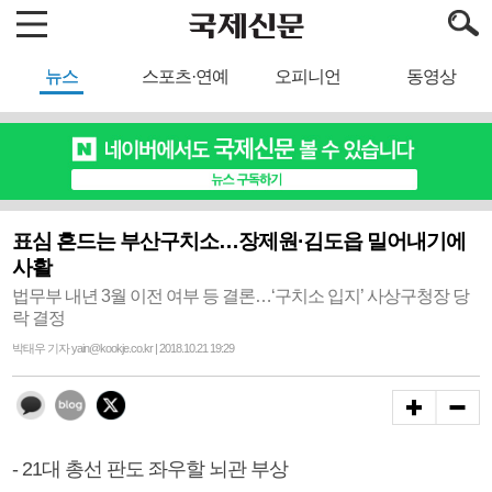
뉴스
스포츠·연예
오피니언
동영상
표심 흔드는 부산구치소…장제원·김도읍 밀어내기에
사활
법무부 내년 3월 이전 여부 등 결론…‘구치소 입지’ 사상구청장 당
락 결정
박태우 기자 yain@kookje.co.kr | 2018.10.21 19:29
- 21대 총선 판도 좌우할 뇌관 부상