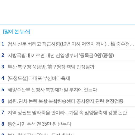
[많이 본 뉴스]
1
검사 신분 버리고 직급하향(10년 이하 저연차 검사)…檢 중수청행 기피
2
지방국립대 이르면 내년 신입생부터 ‘등록금 0원’(종합)
3
부산 북구청 쑥뜸방, 前구청장 책임 인정될까
4
[도청도설] 다대포 부산바다축제
5
해양수산부 신청사 북항재개발 부지에 짓는다
6
법원, 단차 논란 북항 복합환승센터 공사중지 관련 현장검증
7
지역 상권도 말라죽을 판이라…가뭄 속 밀양물축제 강행 논란
8
통영시민 추석 전 35만 원 받는다