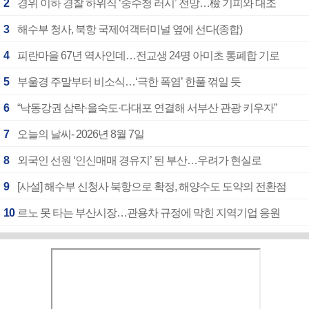
2
경위 이하 경찰 하위직 ‘중수청 러시’ 전망…檢 기피와 대조
3
해수부 청사, 북항 국제여객터미널 옆에 선다(종합)
4
피란마을 67년 역사인데…전교생 24명 아미초 통폐합 기로
5
부울경 주말부터 비소식…‘극한 폭염’ 한풀 꺾일 듯
6
“낙동강권 삼락·을숙도·다대포 연결해 서부산 관광 키우자”
7
오늘의 날씨- 2026년 8월 7일
8
외국인 선원 ‘인신매매 경유지’ 된 부산…우려가 현실로
9
[사설] 해수부 신청사 북항으로 확정, 해양수도 도약의 전환점
10
르노 못 타는 부산시장…관용차 규정에 막힌 지역기업 응원