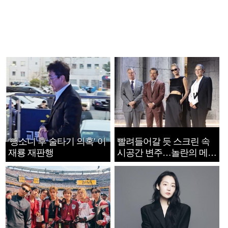
‘뺑소니 후 술타기 의혹’ 이
빨려들어갈 듯 스크린 속
재룡 재판행
시공간 변주…놀란의 메시
지는 ‘전쟁 속죄’