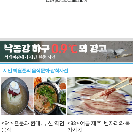
시인 최원준의 음식문화 잡학사전
<84> 관문과 환대, 부산 역전
<83> 여름 제주, 벤자리와 독
음식
가시치