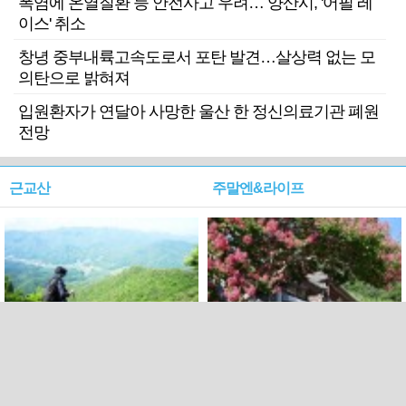
폭염에 온열질환 등 안전사고 우려… 양산시, '어필 레
이스' 취소
창녕 중부내륙고속도로서 포탄 발견…살상력 없는 모
의탄으로 밝혀져
입원환자가 연달아 사망한 울산 한 정신의료기관 폐원
전망
근교산
주말엔&라이프
근교산&그너머…상주·문경
폭염보다 더 뜨거워라…100
청화산~시루봉
일을 붉게 불태울 ‘선비정신’
피었네