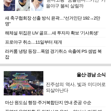
을야구 불씨 살릴까
새 축구협회장 선출 방식 윤곽…“선거인단 192→2만
명”
해체설 뒤집은 LIV 골프…새 투자자 확보 ‘기사회생’
프로야구 취소…11일부터 재개
라커룸 냉탕 등장…폭염 경기취소 속출에 PS 셈법 복
잡
울산·경남 소식
진주성의 역사, 빛과 미디어로
되살아난다
마산 원도심 행정·주거복합단지 연내 준공 수순