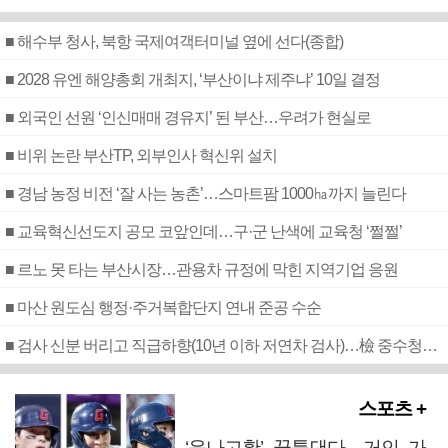
■ 해수부 청사, 북항 국제여객터미널 옆에 선다(종합)
■ 2028 유엔 해양총회 개최지, ‘부산이냐 제주냐’ 10일 결정
■ 외국인 선원 ‘인신매매 경유지’ 된 부산…우려가 현실로
■ 비위 논란 부산TP, 외부인사 혁신위 설치
■ 경남 농정 비전 ‘잘 사는 농촌’…스마트팜 1000㏊까지 늘린다
■ 교육혁신선도지 공모 코앞인데…구·군 난색에 교육청 ‘쩔쩔’
■ 르노 못 타는 부산시장…관용차 규정에 막힌 지역기업 응원
■ 마산 원도심 행정·주거복합단지 연내 준공 수순
■ 검사 신분 버리고 직급하향(10년 이하 저연차 검사)…檢 중수청행 기피
스포츠 +
‘윤나고황’ 꿈틀댄다…거인 가