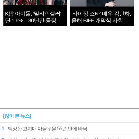
K팝 아이돌, '밀리언셀러'
‘라이징 스타’ 배우 김민하,
단 1.6%…30년간 등장
올해 BIFF 개막식 사회자
1182개팀 전수조사
확정
[많이 본 뉴스]
1
백양산 고지대 마을우물 55년 만에 바닥