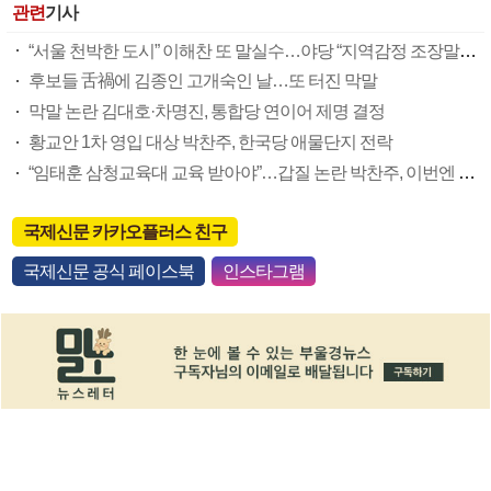
관련
기사
“서울 천박한 도시” 이해찬 또 말실수…야당 “지역감정 조장말라”
후보들 舌禍에 김종인 고개숙인 날…또 터진 막말
막말 논란 김대호·차명진, 통합당 연이어 제명 결정
황교안 1차 영입 대상 박찬주, 한국당 애물단지 전락
“임태훈 삼청교육대 교육 받아야”…갑질 논란 박찬주, 이번엔 막말
국제신문 카카오플러스 친구
국제신문 공식 페이스북
인스타그램