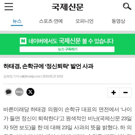
뉴스
스포츠·연예
오피니언
동영상
하태경, 손학규에 ‘정신퇴락’ 발언 사과
김해정 기자 call@kookje.co.kr | 2019.05.23 19:52
바른미래당 하태경 의원이 손학규 대표의 면전에서 ‘나이
가 들면 정신이 퇴락한다’고 원색적인 비난(국제신문 23일
자 5면 보도)을 한 데 대해 23일 사과의 뜻을 밝혔다. 하 의