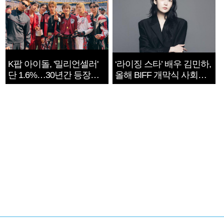
K팝 아이돌, '밀리언셀러'
‘라이징 스타’ 배우 김민하,
단 1.6%…30년간 등장
올해 BIFF 개막식 사회자
1182개팀 전수조사
확정