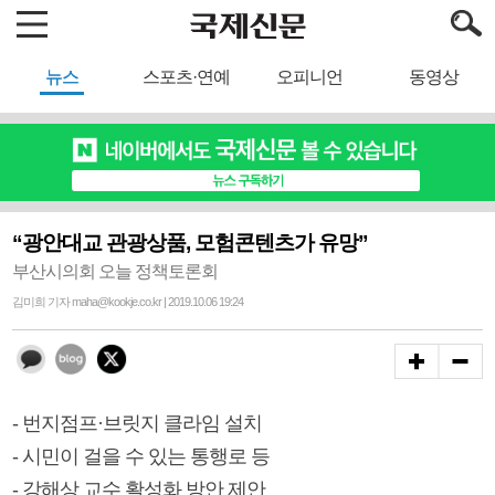
뉴스
스포츠·연예
오피니언
동영상
“광안대교 관광상품, 모험콘텐츠가 유망”
부산시의회 오늘 정책토론회
김미희 기자 maha@kookje.co.kr | 2019.10.06 19:24
- 번지점프·브릿지 클라임 설치
- 시민이 걸을 수 있는 통행로 등
- 강해상 교수 활성화 방안 제안