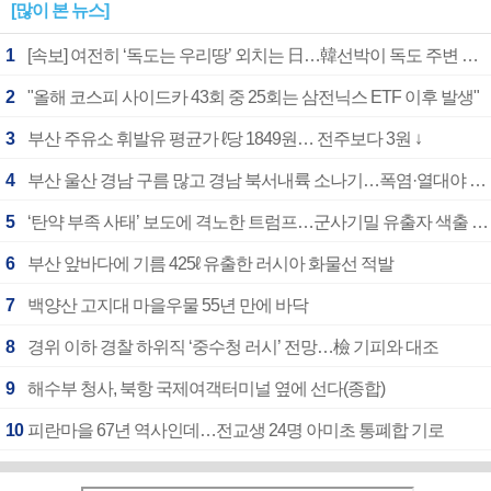
[많이 본 뉴스]
1
[속보] 여전히 ‘독도는 우리땅’ 외치는 日…韓선박이 독도 주변 해양조사 활동하자 반발
2
"올해 코스피 사이드카 43회 중 25회는 삼전닉스 ETF 이후 발생"
3
부산 주유소 휘발유 평균가 ℓ당 1849원… 전주보다 3원 ↓
4
부산 울산 경남 구름 많고 경남 북서내륙 소나기…폭염·열대야 계속
5
‘탄약 부족 사태’ 보도에 격노한 트럼프…군사기밀 유출자 색출 지시
6
부산 앞바다에 기름 425ℓ 유출한 러시아 화물선 적발
7
백양산 고지대 마을우물 55년 만에 바닥
8
경위 이하 경찰 하위직 ‘중수청 러시’ 전망…檢 기피와 대조
9
해수부 청사, 북항 국제여객터미널 옆에 선다(종합)
10
피란마을 67년 역사인데…전교생 24명 아미초 통폐합 기로