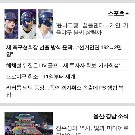
스포츠 +
‘윤나고황’ 꿈틀댄다…거인 가
을야구 불씨 살릴까
새 축구협회장 선출 방식 윤곽…“선거인단 192→2만
명”
해체설 뒤집은 LIV 골프…새 투자자 확보 ‘기사회생’
프로야구 취소…11일부터 재개
라커룸 냉탕 등장…폭염 경기취소 속출에 PS 셈법 복
잡
울산·경남 소식
진주성의 역사, 빛과 미디어로