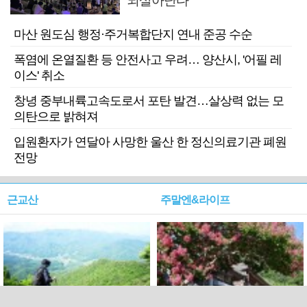
되살아난다
마산 원도심 행정·주거복합단지 연내 준공 수순
폭염에 온열질환 등 안전사고 우려… 양산시, '어필 레
이스' 취소
창녕 중부내륙고속도로서 포탄 발견…살상력 없는 모
의탄으로 밝혀져
입원환자가 연달아 사망한 울산 한 정신의료기관 폐원
전망
근교산
주말엔&라이프