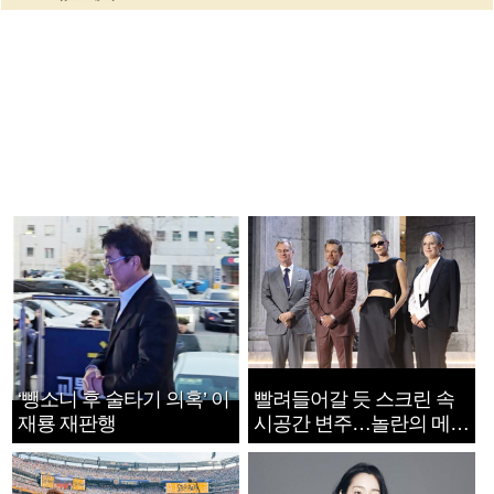
‘뺑소니 후 술타기 의혹’ 이
빨려들어갈 듯 스크린 속
재룡 재판행
시공간 변주…놀란의 메시
지는 ‘전쟁 속죄’