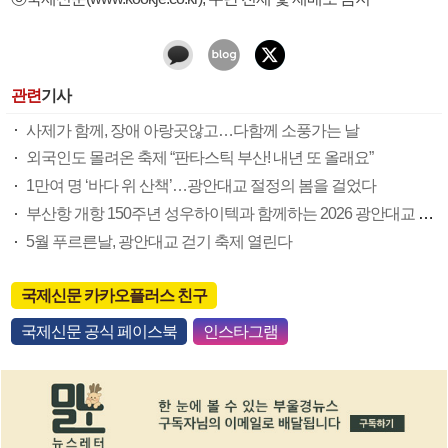
관련
기사
사제가 함께, 장애 아랑곳않고…다함께 소풍가는 날
외국인도 몰려온 축제 “판타스틱 부산! 내년 또 올래요”
1만여 명 ‘바다 위 산책’…광안대교 절정의 봄을 걸었다
부산항 개항 150주년 성우하이텍과 함께하는 2026 광안대교 국제 걷기축제
5월 푸르른날, 광안대교 걷기 축제 열린다
국제신문 카카오플러스 친구
국제신문 공식 페이스북
인스타그램