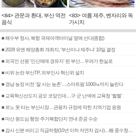
<84> 관문과 환대, 부산 역전
<83> 여름 제주, 벤자리와 독
음식
가시치
■ 해수부 청사, 북항 국제여객터미널 옆에 선다(종합)
■ 2028 유엔 해양총회 개최지, ‘부산이냐 제주냐’ 10일 결정
■ 외국인 선원 ‘인신매매 경유지’ 된 부산…우려가 현실로
■ 비위 논란 부산TP, 외부인사 혁신위 설치
■ 경남 농정 비전 ‘잘 사는 농촌’…스마트팜 1000㏊까지 늘린다
■ 교육혁신선도지 공모 코앞인데…구·군 난색에 교육청 ‘쩔쩔’
■ 르노 못 타는 부산시장…관용차 규정에 막힌 지역기업 응원
■ 마산 원도심 행정·주거복합단지 연내 준공 수순
■ 검사 신분 버리고 직급하향(10년 이하 저연차 검사)…檢 중수청행 기피