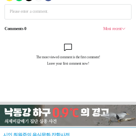
시인 최원준의 음식문화 잡학사전