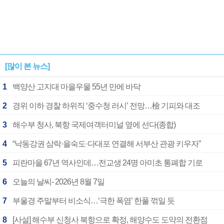
[많이 본 뉴스]
1
백양산 고지대 마을우물 55년 만에 바닥
2
경위 이하 경찰 하위직 ‘중수청 러시’ 전망…檢 기피와 대조
3
해수부 청사, 북항 국제여객터미널 옆에 선다(종합)
4
“낙동강권 삼락·을숙도·다대포 연결해 서부산 관광 키우자”
5
피란마을 67년 역사인데…전교생 24명 아미초 통폐합 기로
6
오늘의 날씨- 2026년 8월 7일
7
부울경 주말부터 비소식…‘극한 폭염’ 한풀 꺾일 듯
8
[사설] 해수부 신청사 북항으로 확정, 해양수도 도약의 전환점