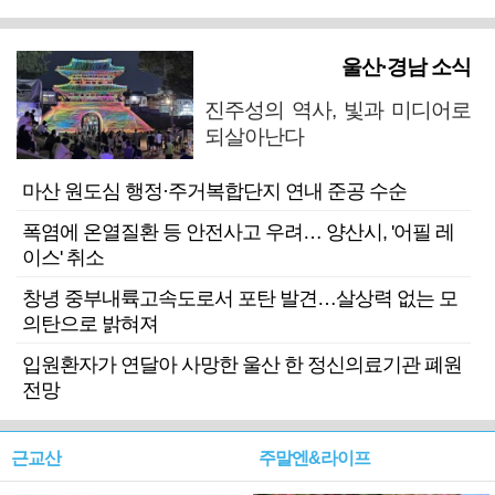
울산·경남 소식
진주성의 역사, 빛과 미디어로
되살아난다
마산 원도심 행정·주거복합단지 연내 준공 수순
폭염에 온열질환 등 안전사고 우려… 양산시, '어필 레
이스' 취소
창녕 중부내륙고속도로서 포탄 발견…살상력 없는 모
의탄으로 밝혀져
입원환자가 연달아 사망한 울산 한 정신의료기관 폐원
전망
근교산
주말엔&라이프