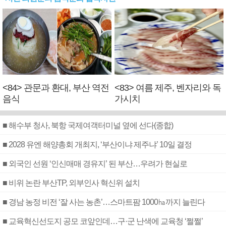
<84> 관문과 환대, 부산 역전
<83> 여름 제주, 벤자리와 독
음식
가시치
■ 해수부 청사, 북항 국제여객터미널 옆에 선다(종합)
■ 2028 유엔 해양총회 개최지, ‘부산이냐 제주냐’ 10일 결정
■ 외국인 선원 ‘인신매매 경유지’ 된 부산…우려가 현실로
■ 비위 논란 부산TP, 외부인사 혁신위 설치
■ 경남 농정 비전 ‘잘 사는 농촌’…스마트팜 1000㏊까지 늘린다
■ 교육혁신선도지 공모 코앞인데…구·군 난색에 교육청 ‘쩔쩔’