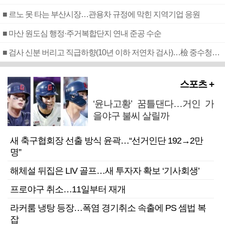
■ 르노 못 타는 부산시장…관용차 규정에 막힌 지역기업 응원
■ 마산 원도심 행정·주거복합단지 연내 준공 수순
■ 검사 신분 버리고 직급하향(10년 이하 저연차 검사)…檢 중수청행 기피
스포츠 +
‘윤나고황’ 꿈틀댄다…거인 가
을야구 불씨 살릴까
새 축구협회장 선출 방식 윤곽…“선거인단 192→2만
명”
해체설 뒤집은 LIV 골프…새 투자자 확보 ‘기사회생’
프로야구 취소…11일부터 재개
라커룸 냉탕 등장…폭염 경기취소 속출에 PS 셈법 복
잡