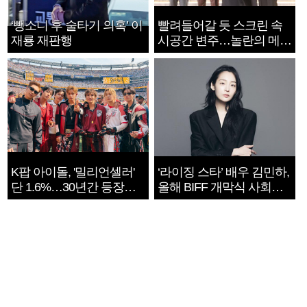
‘뺑소니 후 술타기 의혹’ 이
빨려들어갈 듯 스크린 속
재룡 재판행
시공간 변주…놀란의 메시
지는 ‘전쟁 속죄’
K팝 아이돌, '밀리언셀러'
‘라이징 스타’ 배우 김민하,
단 1.6%…30년간 등장
올해 BIFF 개막식 사회자
1182개팀 전수조사
확정