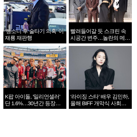
‘뺑소니 후 술타기 의혹’ 이
빨려들어갈 듯 스크린 속
재룡 재판행
시공간 변주…놀란의 메시
지는 ‘전쟁 속죄’
K팝 아이돌, '밀리언셀러'
‘라이징 스타’ 배우 김민하,
단 1.6%…30년간 등장
올해 BIFF 개막식 사회자
1182개팀 전수조사
확정