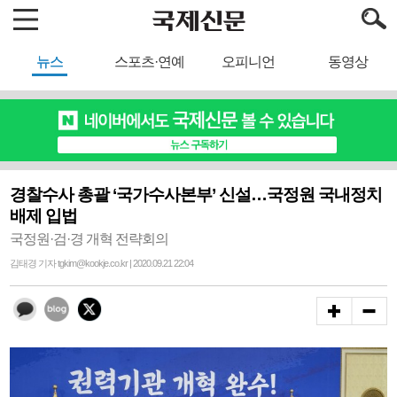
뉴스
스포츠·연예
오피니언
동영상
경찰수사 총괄 ‘국가수사본부’ 신설…국정원 국내정치
배제 입법
국정원·검·경 개혁 전략회의
김태경 기자 tgkim@kookje.co.kr | 2020.09.21 22:04