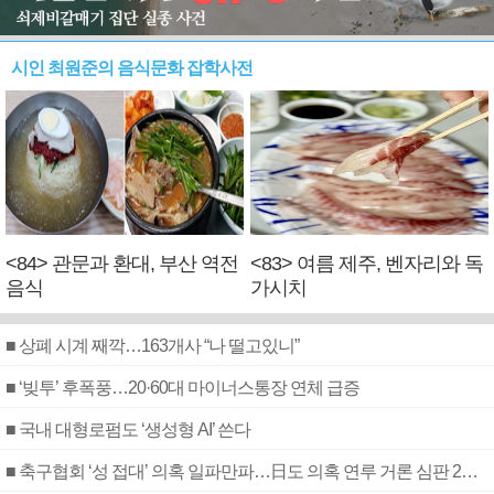
시인 최원준의 음식문화 잡학사전
<84> 관문과 환대, 부산 역전
<83> 여름 제주, 벤자리와 독
음식
가시치
■ 상폐 시계 째깍…163개사 “나 떨고있니”
■ ‘빚투’ 후폭풍…20·60대 마이너스통장 연체 급증
■ 국내 대형로펌도 ‘생성형 AI’ 쓴다
■ 축구협회 ‘성 접대’ 의혹 일파만파…日도 의혹 연루 거론 심판 2명 조사