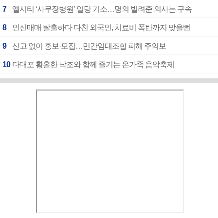
7
엘시티 ‘사무장병원’ 일당 기소…명의 빌려준 의사는 구속
8
인신매매 탈출하다 다친 외국인, 치료비 폭탄까지 맞을뻔
9
신고 없이 홍보·모집…민간임대조합 피해 주의보
10
다대포 황홀한 낙조와 함께 즐기는 온가족 음악축제