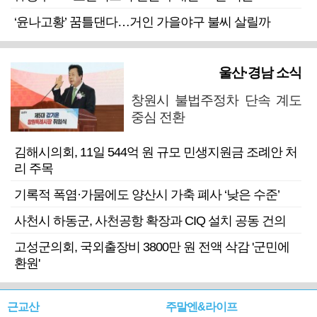
‘윤나고황’ 꿈틀댄다…거인 가을야구 불씨 살릴까
울산·경남 소식
창원시 불법주정차 단속 계도
중심 전환
김해시의회, 11일 544억 원 규모 민생지원금 조례안 처
리 주목
기록적 폭염·가뭄에도 양산시 가축 폐사 ‘낮은 수준’
사천시 하동군, 사천공항 확장과 CIQ 설치 공동 건의
고성군의회, 국외출장비 3800만 원 전액 삭감 '군민에
환원'
근교산
주말엔&라이프