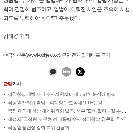
정원법, 두 가지 큰 입법과제가 남았다”며 “입법 사항은 국
회와 긴밀히 협조하고, 입법이 이뤄진 사안은 조속히 시행
되도록 노력해야 한다”고 주문했다.
김태경 기자
ⓒ국제신문(www.kookje.co.kr), 무단 전재 및 재배포 금지
관련
기사
경찰청장 개별 사건 수사지휘서 배제…권한 분산에 방점
국정원 개혁위 출범…적폐청산·조직쇄신 TF 운영
국정원 적폐 청산 개혁위원회 발족...서훈 "팔이 잘려나갈 수 있다"
새정치 "국정원 '노무현 전 대통령 수사 정치공작' 청문회 추진"
국정원 중립성 강화 특위 간담회