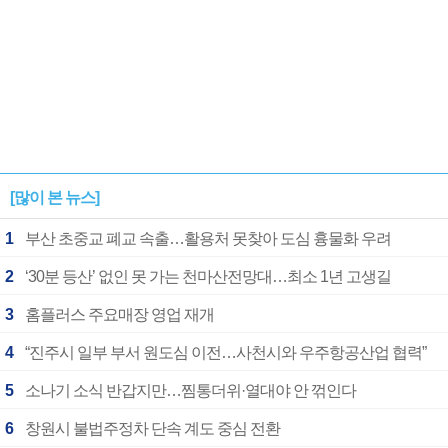
[많이 본 뉴스]
1
부산 초중교 폐교 속출…활용처 못찾아 도심 흉물화 우려
2
‘30분 등산’ 없인 못 가는 천마산전망대…최소 1년 고생길
3
홈플러스 주요매장 영업 재개
4
“진주시 일부 부서 원도심 이전…사천시와 우주항공산업 협력”
5
소나기 소식 반갑지만…찜통더위·열대야 안 꺾인다
6
창원시 불법주정차 단속 계도 중심 전환