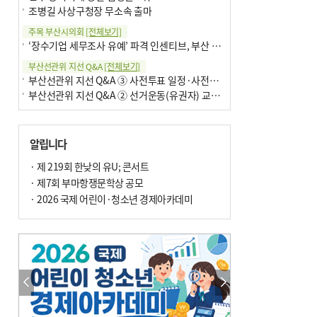
조병길 사상구청장 무소속 출마
주목 부산시의회
[전체보기]
‘장수기업 세무조사 유예’ 파격 인센티브, 부산 유출 막을까
부산선관위 지선 Q&A
[전체보기]
부산선관위 지선 Q&A ③ 사전투표 일정·사전투표함 보관
부산선관위 지선 Q&A ② 선거운동(유권자) 교육감투표용지
알립니다
· 제 219회 한낮의 유U; 콘서트
· 제7회 부마항쟁문학상 공모
· 2026 국제 어린이·청소년 경제아카데미