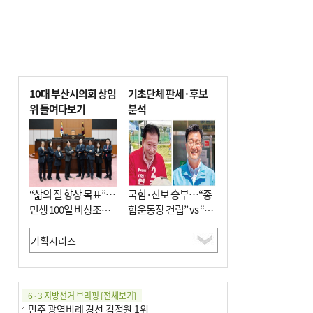
10대 부산시의회 상임
기초단체 판세·후보
위 들여다보기
분석
“삶의 질 향상 목표”…
국힘·진보 승부…“종
민생 100일 비상조치
합운동장 건립” vs “출
면밀 심사
근 공공버스 도입”
6·3 지방선거 브리핑
[전체보기]
민주 광역비례 경선 김정원 1위