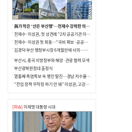
차 안해
與가 막은 ‘산은 부산행’…전재수 강력한 의지 표명 없인 공염불
전재수·이성권, 첫 상견례 “2차 공공기관 이전 초당 협력”(종합)
전재수·이성권 첫 회동…“국비 확보·공공기관 이전 협력”
김경덕 부산 행정부시장 6개월만에 사의…후임 인선 촉각
부산시, 중국 지방정부와 해양·관광 협력 모색
부산광복원정대 출정식
열흘째 폭염특보 속 행인 탈진…경남 저수율 평년의 절반
“전임 정책 무작정 파기 안 돼” 이성권, 고강도 ‘전재수 견제’ 예고
[이슈]
이재명 대통령 시대