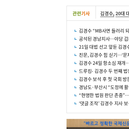
관련
기사
김경수
,
20대 
김경수 “MB사면 들러리 
공석된 경남지사…야당 갑론
21일 대법 선고 앞둔 김
친문, 김경수 힘 싣기…‘문
김경수 24일 항소심 재개
드루킹- 김경수 두 번째 법정
김경수 보석 후 첫 국회 
경남도·부산시 “도정에 활
“현명한 법원 판단 존중”…
‘댓글 조작’ 김경수 지사 보