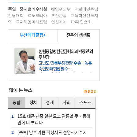
폭염
중대범죄수사청
해양수산부
더불어민주당
전당대회
르노코리아
부산관광
교육혁신선도지
역
극지해양미래포럼
인신매매
UN해양총회
부산메디클럽+
전문의 생생톡
센텀종합병원 간담췌외과 박광민 의
무원장
고난도 ‘간문부 담관암’ 수술…높은
숙련도와 협진 필수
간문부 담관암(클라츠킨 종양)은 좌
우 간에서 나오는, 담관(담즙 배출 경
로)이 합쳐지는 부위인 ‘간문부(肝門
많이 본 뉴스
部)’에 생기는 악성 종양이다. 간동맥
문맥 림프절 담
종합
정치
경제
사회
스포츠
1
15호 태풍 찬홈 일본 도쿄 관통할 듯…동해
안에 비 뿌리나
2
[속보] 남부 가뭄 위성서도 선명…저수지