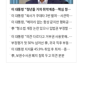
이 대통령 "청년들 거의 취약계층…핵심 정책 재편""
이 대통령 "육사가 쿠데타 3번 벌여…사관학교 통합 신속히 추진"
이 대통령, "메아리 없는 함성 같지만 평화공존책 계속해야"
李 “형소법 개정 논란 있으나 입법권 부정할 만큼은 아냐”(종합)
이 대통령 "의견 다르다고 거부권 사용못해.. 입법권 부정할 상황이라 보기 어려워"
부정평가 첫 50% 넘어선 李, 귀국 직후 부동산·증시 점검(종합)
이 대통령 지지율 45.9% 취임 후 최저…증시 폭락·연임 개헌 논란 영향
李, 보완수사권 폐지 침묵 두고 의견 분분