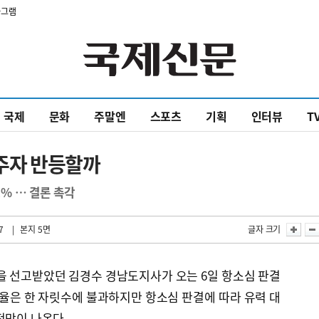
타그램
국제
문화
주말엔
스포츠
기획
인터뷰
T
권주자 반등할까
2% … 결론 촉각
7
| 본지 5면
글자 크기
을 선고받았던 김경수 경남도지사가 오는 6일 항소심 판결
지율은 한 자릿수에 불과하지만 항소심 판결에 따라 유력 대
전망이 나온다.