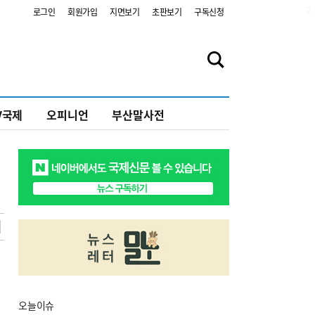
2
로그인
회원가입
지면보기
초판보기
구독신청
V국제
오피니언
부산말사전
오늘
이슈