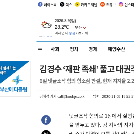
페이스북
엑스
카카오채널
유튜브
인스
사회
정치
경제
해양수산
김경수 ‘재판 족쇄’ 풀고 대
6일 댓글조작 혐의 항소심 판결, 현재 지지율 2.
김해정 기자
call@kookje.co.kr
| 입력 : 2020-11-02 19:55:5
댓글조작 혐의로 1심에서 실형
을 앞두고 있다. 김 지사의 지
권 주자 반열에 오를 것이라는 