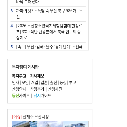
바닥 드러났다
3
까마귀 탓?…폭염 속 부산 북구 986가구 정
전
4
[2026 부산청소년극지체험탐험대 현장르
포] 3회 : 석탄 탄광촌에서 북극 연구의 중
심지로
5
[속보] 부산·김해·울주 ‘경계 단계’…전국
48개 시군 가뭄
6
부산·울산·경남 폭염 속 소나기·비…무더
독자참여 게시판
위는 지속
독자투고
|
기사제보
7
‘혐오표현’ 쓰면 지방공무원 최대 파면까지
인사
|
모임
|
개업
|
결혼
|
출산
|
동정
|
부고
중징계
산행안내
|
산행후기
|
산행사진
8
이임생, 홍명보 선임 독단적 결정 아냐…면
등산
가이드
|
낚시
가이드
담 메모 제출
9
부산 해운대구 아파트 14층서 불…실외기
과열 추정
[이슈]
전재수 부산시장
10
경찰가족 관련 사건 45건…그동안 파악조