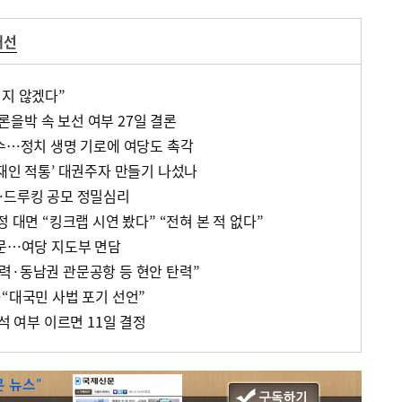
대선
되지 않겠다”
을박 속 보선 여부 27일 결론
경수…정치 생명 기로에 여당도 촉각
재인 적통’ 대권주자 만들기 나섰나
…드루킹 공모 정밀심리
 대면 “킹크랩 시연 봤다” “전혀 본 적 없다”
방문…여당 지도부 면담
력·동남권 관문공항 등 현안 탄력”
“대국민 사법 포기 선언”
석 여부 이르면 11일 결정