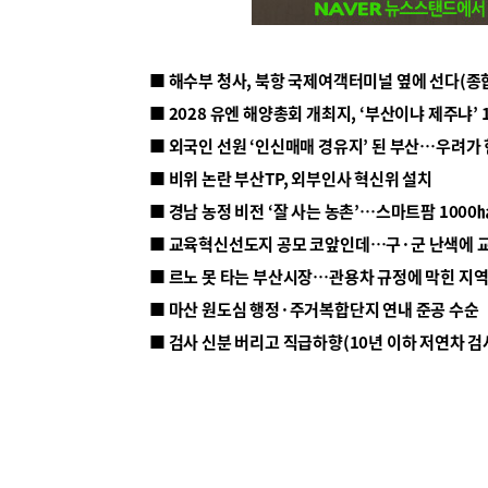
■ 해수부 청사, 북항 국제여객터미널 옆에 선다(종
■ 2028 유엔 해양총회 개최지, ‘부산이냐 제주냐’ 
■ 외국인 선원 ‘인신매매 경유지’ 된 부산…우려가
■ 비위 논란 부산TP, 외부인사 혁신위 설치
■ 르노 못 타는 부산시장…관용차 규정에 막힌 지
■ 마산 원도심 행정·주거복합단지 연내 준공 수순