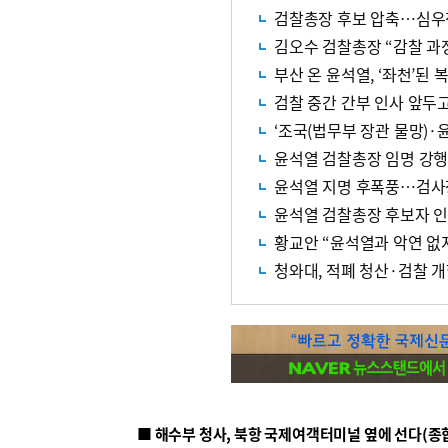
검찰총장 후보 압축…심우
김오수 검찰총장 “감찰 과
부산 온 윤석열, ‘좌천’된
검찰 중간 간부 인사 앞두
‘조국(법무부 장관 물망)·
윤석열 검찰총장 임명 강행,
윤석열 지명 후폭풍…검사
윤석열 검찰총장 후보자 
황교안 “윤석열과 악연 없
청와대, 적폐 청산·검찰 
■ 해수부 청사, 북항 국제여객터미널 옆에 선다(종