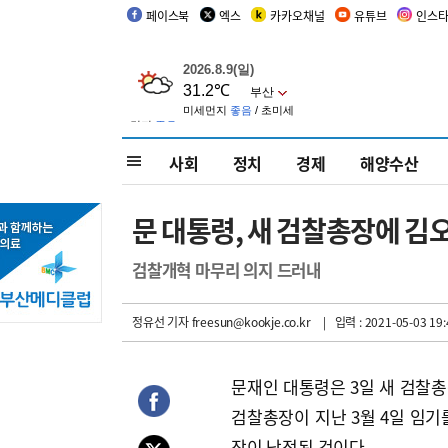
페이스북
엑스
카카오채널
유튜브
인스
사회
정치
경제
해양수산
문 대통령, 새 검찰총장에 김
검찰개혁 마무리 의지 드러내
정유선 기자
freesun@kookje.co.kr
| 입력 : 2021-05-03 19:
문재인 대통령은 3일 새 검찰총
검찰총장이 지난 3월 4일 임기
장이 낙점된 것이다.