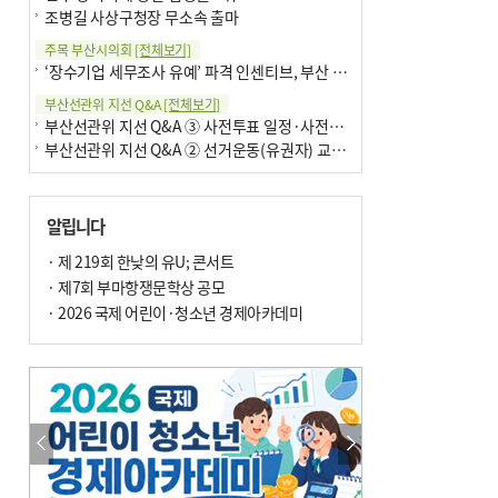
조병길 사상구청장 무소속 출마
주목 부산시의회
[전체보기]
‘장수기업 세무조사 유예’ 파격 인센티브, 부산 유출 막을까
부산선관위 지선 Q&A
[전체보기]
부산선관위 지선 Q&A ③ 사전투표 일정·사전투표함 보관
부산선관위 지선 Q&A ② 선거운동(유권자) 교육감투표용지
알립니다
· 제 219회 한낮의 유U; 콘서트
· 제7회 부마항쟁문학상 공모
· 2026 국제 어린이·청소년 경제아카데미