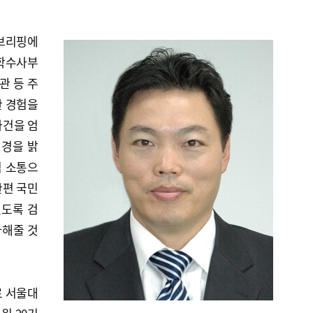
 브리핑에
과학수사부
관 등 주
한 경험을
사건을 엄
배경을 밝
적 소통으
한편 국민
있도록 검
다해줄 것
로 서울대