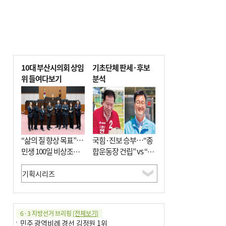
10대 부산시의회 상임
기초단체 판세·후보
위 들여다보기
분석
“삶의 질 향상 목표”…
국힘·진보 승부…“종
민생 100일 비상조치
합운동장 건립” vs “출
면밀 심사
근 공공버스 도입”
6·3 지방선거 브리핑
[전체보기]
민주 광역비례 경선 김정원 1위