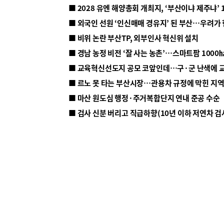
■ 2028 유엔 해양총회 개최지, ‘부산이냐 제주냐’ 
■ 외국인 선원 ‘인신매매 경유지’ 된 부산…우려가
■ 비위 논란 부산TP, 외부인사 혁신위 설치
■ 르노 못 타는 부산시장…관용차 규정에 막힌 지
■ 마산 원도심 행정·주거복합단지 연내 준공 수순