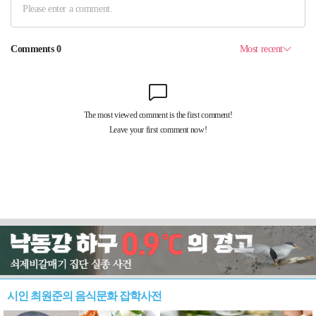
시인 최원준의 음식문화 잡학사전