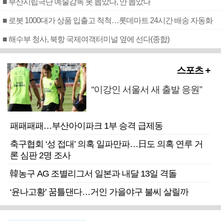
■ 부산시립극단 예술감독 못 뽑았나, 안 뽑았나
■ 로봇 1000대가 상품 입출고 척척…롯데마트 24시간 배송 자동화
■ 해수부 청사, 북항 국제여객터미널 옆에 선다(종합)
스포츠 +
“이강인 서울서 새 출발 응원”
패패패패…부산아이파크 1부 승격 급제동
축구협회 ‘성 접대’ 의혹 일파만파…日도 의혹 연루 거
론 심판 2명 조사
韓농구 AG 조별리그서 일본과 내달 13일 격돌
‘윤나고황’ 꿈틀댄다…거인 가을야구 불씨 살릴까