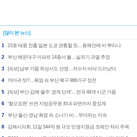
[많이 본 뉴스]
1
15호 태풍 찬홈 일본 도쿄 관통할 듯…동해안에 비 뿌리나
2
부산 해운대구 아파트 14층서 불…실외기 과열 추정
3
[속보] 남부 가뭄 위성서도 선명…저수지 바닥 드러났다
4
까마귀 탓?…폭염 속 부산 북구 986가구 정전
5
[속보] 부산·김해·울주 ‘경계 단계’…전국 48개 시군 가뭄
6
‘혐오표현’ 쓰면 지방공무원 최대 파면까지 중징계
7
부산·울산·경남 폭염 속 소나기·비…무더위는 지속
8
김해시의회, 11일 544억 원 규모 민생지원금 조례안 처리 주목