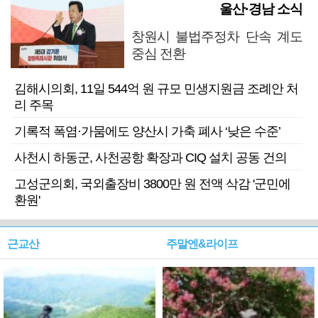
울산·경남 소식
창원시 불법주정차 단속 계도
중심 전환
김해시의회, 11일 544억 원 규모 민생지원금 조례안 처
리 주목
기록적 폭염·가뭄에도 양산시 가축 폐사 ‘낮은 수준’
사천시 하동군, 사천공항 확장과 CIQ 설치 공동 건의
고성군의회, 국외출장비 3800만 원 전액 삭감 '군민에
환원'
근교산
주말엔&라이프