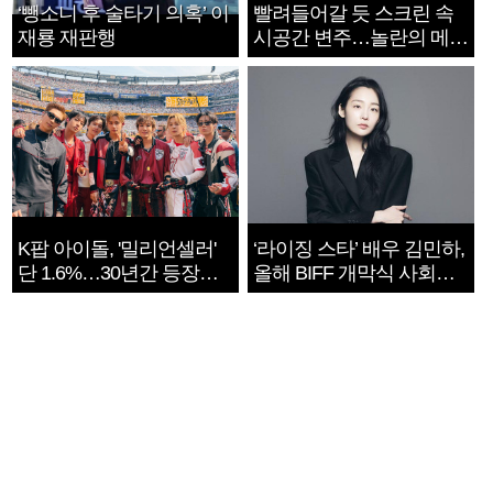
‘뺑소니 후 술타기 의혹’ 이
빨려들어갈 듯 스크린 속
재룡 재판행
시공간 변주…놀란의 메시
지는 ‘전쟁 속죄’
K팝 아이돌, '밀리언셀러'
‘라이징 스타’ 배우 김민하,
단 1.6%…30년간 등장
올해 BIFF 개막식 사회자
1182개팀 전수조사
확정