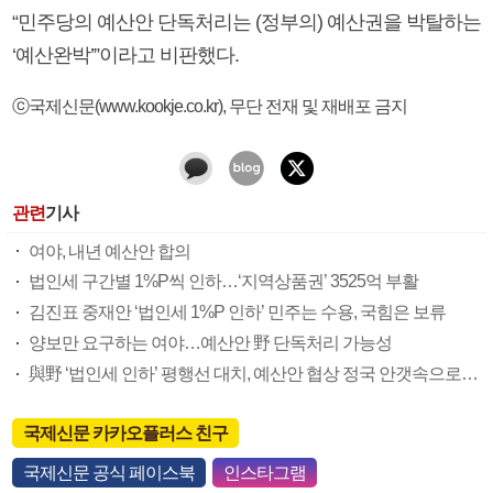
“민주당의 예산안 단독처리는 (정부의) 예산권을 박탈하는
‘예산완박’”이라고 비판했다.
ⓒ국제신문(www.kookje.co.kr), 무단 전재 및 재배포 금지
관련
기사
여야, 내년 예산안 합의
법인세 구간별 1%P씩 인하…‘지역상품권’ 3525억 부활
김진표 중재안 ‘법인세 1%P 인하’ 민주는 수용, 국힘은 보류
양보만 요구하는 여야…예산안 野 단독처리 가능성
與野 ‘법인세 인하’ 평행선 대치, 예산안 협상 정국 안갯속으로…
국제신문 카카오플러스 친구
국제신문 공식 페이스북
인스타그램