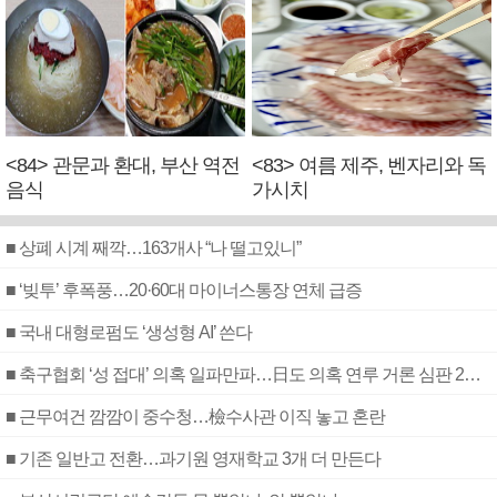
<84> 관문과 환대, 부산 역전
<83> 여름 제주, 벤자리와 독
음식
가시치
■ 상폐 시계 째깍…163개사 “나 떨고있니”
■ ‘빚투’ 후폭풍…20·60대 마이너스통장 연체 급증
■ 국내 대형로펌도 ‘생성형 AI’ 쓴다
■ 축구협회 ‘성 접대’ 의혹 일파만파…日도 의혹 연루 거론 심판 2명 조사
■ 근무여건 깜깜이 중수청…檢수사관 이직 놓고 혼란
■ 기존 일반고 전환…과기원 영재학교 3개 더 만든다