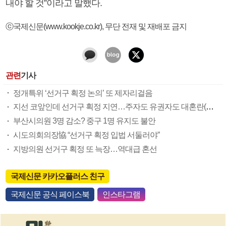
내야 할 것”이라고 말했다.
ⓒ국제신문(www.kookje.co.kr), 무단 전재 및 재배포 금지
관련
기사
정개특위 ‘선거구 획정 논의’ 또 제자리걸음
지선 코앞인데 선거구 획정 지연…주자도 유권자도 대혼란(종합)
부산시의원 3명 감소? 중구 1명 유지도 불안
시도의회의장協 “선거구 획정 입법 서둘러야”
지방의원 선거구 획정 또 늑장…역대급 혼선
국제신문 카카오플러스 친구
국제신문 공식 페이스북
인스타그램