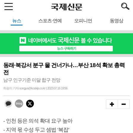
뉴스
스포츠·연예
오피니언
동영상
동래·북강서 분구 물 건너가나…부산 18석 확보 총력
전
남구 인구기준 미달 합구 전망
하송이 기자 songya@kookje.co.kr | 2023.07.16 19:56
- 인천 등은 의석 확대 요구 높아
- 지역 몫 수성 두고 셈법 ‘복잡’