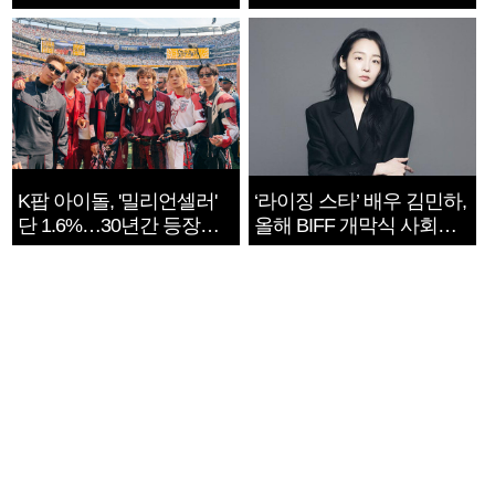
지는 ‘전쟁 속죄’
K팝 아이돌, '밀리언셀러'
‘라이징 스타’ 배우 김민하,
단 1.6%…30년간 등장
올해 BIFF 개막식 사회자
1182개팀 전수조사
확정