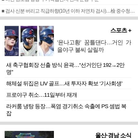
■ 검사 신분 버리고 직급하향(10년 이하 저연차 검사)…檢 중수청행 기피
스포츠 +
‘윤나고황’ 꿈틀댄다…거인 가
을야구 불씨 살릴까
새 축구협회장 선출 방식 윤곽…“선거인단 192→2만
명”
해체설 뒤집은 LIV 골프…새 투자자 확보 ‘기사회생’
프로야구 취소…11일부터 재개
라커룸 냉탕 등장…폭염 경기취소 속출에 PS 셈법 복
잡
울산·경남 소식