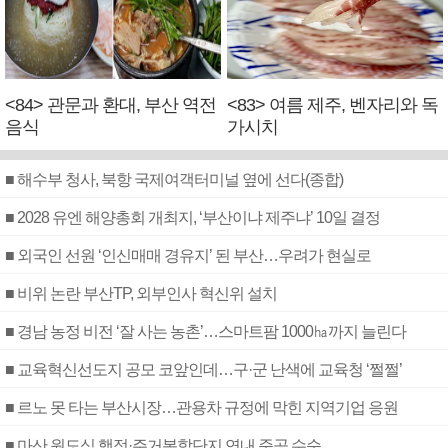
<84> 관문과 환대, 부산 역전
<83> 여름 제주, 벤자리와 독
음식
가시치
■ 해수부 청사, 북항 국제여객터미널 옆에 선다(종합)
■ 2028 유엔 해양총회 개최지, ‘부산이냐 제주냐’ 10일 결정
■ 외국인 선원 ‘인신매매 경유지’ 된 부산…우려가 현실로
■ 비위 논란 부산TP, 외부인사 혁신위 설치
■ 경남 농정 비전 ‘잘 사는 농촌’…스마트팜 1000㏊까지 늘린다
■ 교육혁신선도지 공모 코앞인데…구·군 난색에 교육청 ‘쩔쩔’
■ 르노 못 타는 부산시장…관용차 규정에 막힌 지역기업 응원
■ 마산 원도심 행정·주거복합단지 연내 준공 수순