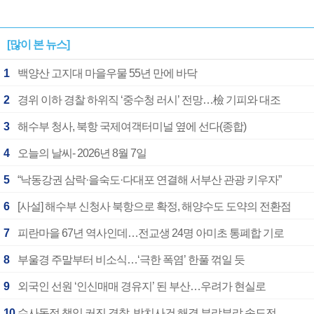
[많이 본 뉴스]
1
백양산 고지대 마을우물 55년 만에 바닥
2
경위 이하 경찰 하위직 ‘중수청 러시’ 전망…檢 기피와 대조
3
해수부 청사, 북항 국제여객터미널 옆에 선다(종합)
4
오늘의 날씨- 2026년 8월 7일
5
“낙동강권 삼락·을숙도·다대포 연결해 서부산 관광 키우자”
6
[사설] 해수부 신청사 북항으로 확정, 해양수도 도약의 전환점
7
피란마을 67년 역사인데…전교생 24명 아미초 통폐합 기로
8
부울경 주말부터 비소식…‘극한 폭염’ 한풀 꺾일 듯
9
외국인 선원 ‘인신매매 경유지’ 된 부산…우려가 현실로
10
수사독점 책임 커진 경찰, 방치사건 해결 부랴부랴 속도전