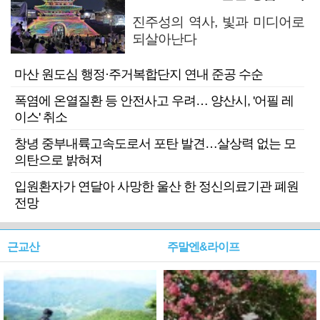
진주성의 역사, 빛과 미디어로
되살아난다
마산 원도심 행정·주거복합단지 연내 준공 수순
폭염에 온열질환 등 안전사고 우려… 양산시, '어필 레
이스' 취소
창녕 중부내륙고속도로서 포탄 발견…살상력 없는 모
의탄으로 밝혀져
입원환자가 연달아 사망한 울산 한 정신의료기관 폐원
전망
근교산
주말엔&라이프