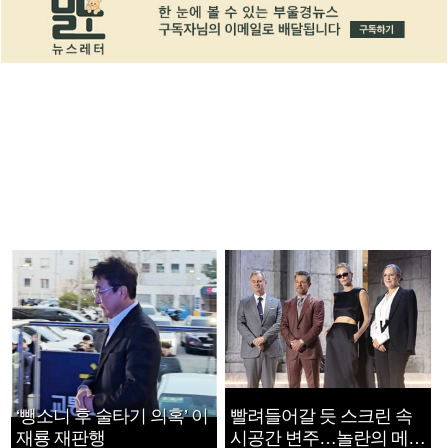
‘뺑소니 후 술타기 의혹’ 이
빨려들어갈 듯 스크린 속
재룡 재판행
시공간 변주…놀란의 메시