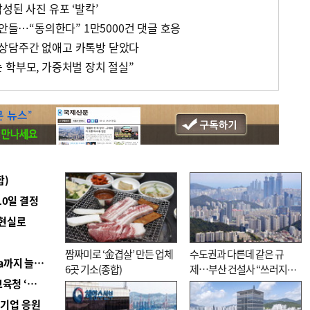
성된 사진 유포 ‘발칵’
법안들…“동의한다” 1만5000건 댓글 호응
상담주간 없애고 카톡방 닫았다
 학부모, 가중처벌 장치 절실”
합)
10일 결정
 현실로
짬짜미로 ‘金겹살’ 만든 업체
수도권과 다른데 같은 규
■ 경남 농정 비전 ‘잘 사는 농촌’…스마트팜 1000㏊까지 늘린다
6곳 기소(종합)
제…부산 건설사 “쓰러지기
■ 교육혁신선도지 공모 코앞인데…구·군 난색에 교육청 ‘쩔쩔’
직전”
역기업 응원