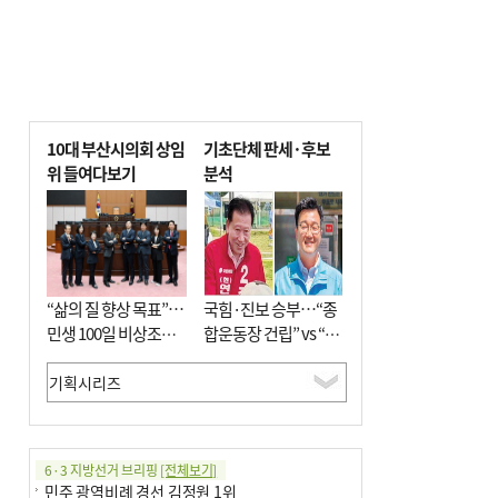
10대 부산시의회 상임
기초단체 판세·후보
위 들여다보기
분석
“삶의 질 향상 목표”…
국힘·진보 승부…“종
민생 100일 비상조치
합운동장 건립” vs “출
면밀 심사
근 공공버스 도입”
6·3 지방선거 브리핑
[전체보기]
민주 광역비례 경선 김정원 1위