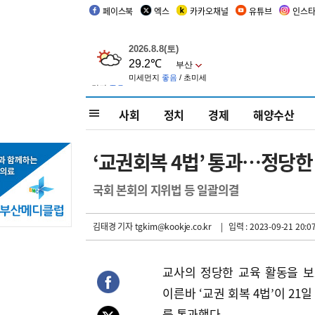
페이스북
엑스
카카오채널
유튜브
인스
사회
정치
경제
해양수산
‘교권회복 4법’ 통과…정당한
국회 본회의 지위법 등 일괄의결
김태경 기자
tgkim@kookje.co.kr
| 입력 : 2023-09-21 20:0
교사의 정당한 교육 활동을 
이른바 ‘교권 회복 4법’이 21
를 통과했다.