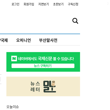
2
로그인
회원가입
지면보기
초판보기
구독신청
V국제
오피니언
부산말사전
오늘
이슈