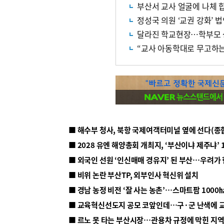
부산서 교사 얼굴에 나체 합
정성국 의원 ‘교권 강화’ 
달라진 학교현장…학부모 
“교사 아동학대로 무고하는
■ 해수부 청사, 북항 국제여객터미널 옆에 선다(종
■ 2028 유엔 해양총회 개최지, ‘부산이냐 제주냐’ 
■ 외국인 선원 ‘인신매매 경유지’ 된 부산…우려가
■ 비위 논란 부산TP, 외부인사 혁신위 설치
■ 르노 못 타는 부산시장…관용차 규정에 막힌 지