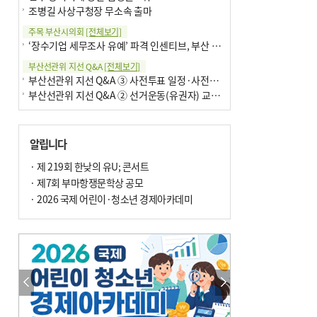
조병길 사상구청장 무소속 출마
주목 부산시의회
[전체보기]
‘장수기업 세무조사 유예’ 파격 인센티브, 부산 유출 막을까
부산선관위 지선 Q&A
[전체보기]
부산선관위 지선 Q&A ③ 사전투표 일정·사전투표함 보관
부산선관위 지선 Q&A ② 선거운동(유권자) 교육감투표용지
알립니다
· 제 219회 한낮의 유U; 콘서트
· 제7회 부마항쟁문학상 공모
· 2026 국제 어린이·청소년 경제아카데미