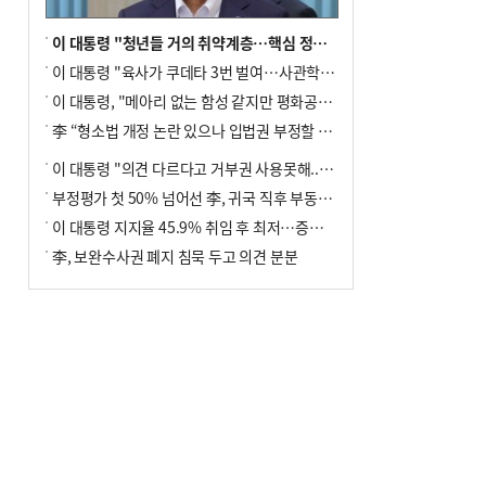
이 대통령 "청년들 거의 취약계층…핵심 정책 재편""
이 대통령 "육사가 쿠데타 3번 벌여…사관학교 통합 신속히 추진"
이 대통령, "메아리 없는 함성 같지만 평화공존책 계속해야"
李 “형소법 개정 논란 있으나 입법권 부정할 만큼은 아냐”(종합)
이 대통령 "의견 다르다고 거부권 사용못해.. 입법권 부정할 상황이라 보기 어려워"
부정평가 첫 50% 넘어선 李, 귀국 직후 부동산·증시 점검(종합)
이 대통령 지지율 45.9% 취임 후 최저…증시 폭락·연임 개헌 논란 영향
李, 보완수사권 폐지 침묵 두고 의견 분분