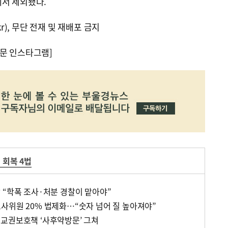
에서 제외됐다.
kr), 무단 전재 및 재배포 금지
문 인스타그램]
 회복 4법
 “학폭 조사·처분 경찰이 맡아야”
사위원 20% 법제화…“숫자 넘어 질 높아져야”
교권보호책 ‘사후약방문’ 그쳐