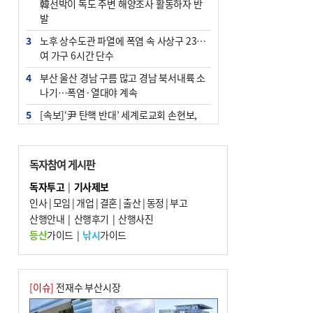
韓선박이 독도 주변 해양조사 활동하자 반
발
3
노후 상수도관 파열에 폭염 속 사상구 2300
여 가구 6시간 단수
4
부산 울산 경남 구름 많고 경남 북서내륙 소
나기…폭염·열대야 계속
5
[속보]‘尹 탄핵 반대’ 세계로교회 손현보,
백악관서 트럼프 접견
6
‘탄약 부족 사태’ 보도에 격노한 트럼프…
독자참여 게시판
군사기밀 유출자 색출 지시
독자투고
|
기사제보
7
부산 주유소 휘발유 평균가 ℓ당 1849원…
인사
|
모임
|
개업
|
결혼
|
출산
|
동정
|
부고
전주보다 3원 ↓
산행안내
|
산행후기
|
산행사진
8
[속보] ‘심판 성접대’ 논란 축구협회 공식 사
등산
가이드
|
낚시
가이드
과…“현재는 부적절 행위 없어”
9
서울 중랑구서 흉기 난동…60대 남성 2명
사망
[이슈]
전재수 부산시장
10
"올해 코스피 사이드카 43회 중 25회는 삼