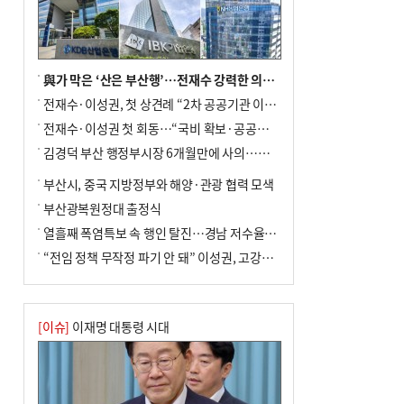
전닉스 ETF 이후 발생"
與가 막은 ‘산은 부산행’…전재수 강력한 의지 표명 없인 공염불
전재수·이성권, 첫 상견례 “2차 공공기관 이전 초당 협력”(종합)
전재수·이성권 첫 회동…“국비 확보·공공기관 이전 협력”
김경덕 부산 행정부시장 6개월만에 사의…후임 인선 촉각
부산시, 중국 지방정부와 해양·관광 협력 모색
부산광복원정대 출정식
열흘째 폭염특보 속 행인 탈진…경남 저수율 평년의 절반
“전임 정책 무작정 파기 안 돼” 이성권, 고강도 ‘전재수 견제’ 예고
[이슈]
이재명 대통령 시대