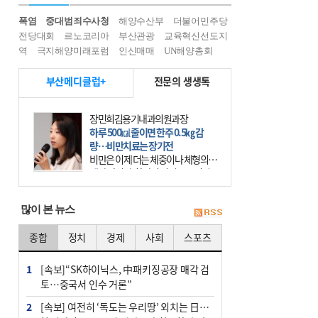
폭염
중대범죄수사청
해양수산부
더불어민주당
전당대회
르노코리아
부산관광
교육혁신선도지
역
극지해양미래포럼
인신매매
UN해양총회
부산메디클럽+
전문의 생생톡
장민희김용기내과의원과장
하루 500㎉ 줄이면 한주 0.5㎏ 감
량…비만치료는 장기전
비만은 이제 더는 체중이나 체형의 문
제가 아니다. 하나의 질병으로 인지
하고 치료와 관리를 해야 한다. 세계
보건기구(WHO)는 이미 1994년 비만
많이 본 뉴스
을 인류의 중요한
종합
정치
경제
사회
스포츠
1
[속보]“SK하이닉스, 中패키징공장 매각 검
토…중국서 인수 거론”
2
[속보] 여전히 ‘독도는 우리땅’ 외치는 日…