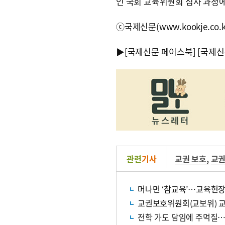
인 국회 교육위원회 심사 과정
ⓒ국제신문(www.kookje.co.
▶
[국제신문 페이스북]
[국제신
관련
기사
교권 보호
,
교권
머나먼 ‘참교육’…교육현장
교권보호위원회(교보위) 교
전학 가도 담임에 주먹질…