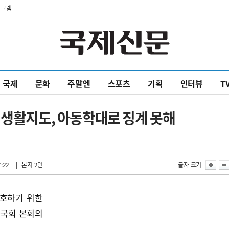
타그램
국제
문화
주말엔
스포츠
기획
인터뷰
T
 생활지도, 아동학대로 징계 못해
7:22
| 본지 2면
글자 크기
보호하기 위한
일 국회 본회의