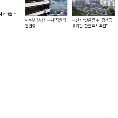
■ 검사 신분 버리고 직급하향(10년 이하 저연차 검사)…檢 중수청행 기피
해수부 ‘신청사 부지’ 직원 의
부산시 “산은 등 4개 정책금
견 반영
융기관·한은 유치 추진”