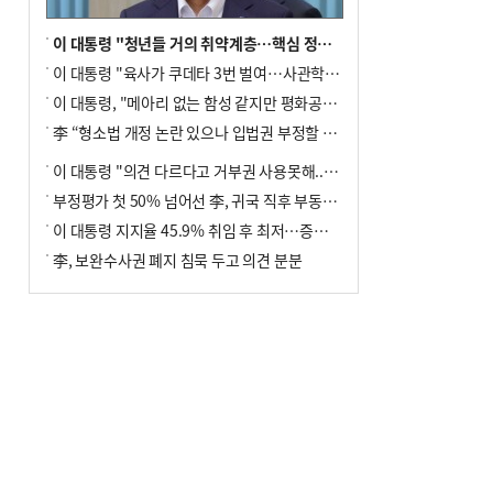
이 대통령 "청년들 거의 취약계층…핵심 정책 재편""
이 대통령 "육사가 쿠데타 3번 벌여…사관학교 통합 신속히 추진"
이 대통령, "메아리 없는 함성 같지만 평화공존책 계속해야"
李 “형소법 개정 논란 있으나 입법권 부정할 만큼은 아냐”(종합)
이 대통령 "의견 다르다고 거부권 사용못해.. 입법권 부정할 상황이라 보기 어려워"
부정평가 첫 50% 넘어선 李, 귀국 직후 부동산·증시 점검(종합)
이 대통령 지지율 45.9% 취임 후 최저…증시 폭락·연임 개헌 논란 영향
李, 보완수사권 폐지 침묵 두고 의견 분분