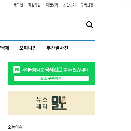
2
로그인
회원가입
지면보기
초판보기
구독신청
V국제
오피니언
부산말사전
오늘
이슈