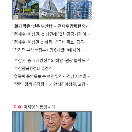
년 만에 3배
與가 막은 ‘산은 부산행’…전재수 강력한 의지 표명 없인 공염불
전재수·이성권, 첫 상견례 “2차 공공기관 이전 초당 협력”(종합)
전재수·이성권 첫 회동…“국비 확보·공공기관 이전 협력”
김경덕 부산 행정부시장 6개월만에 사의…후임 인선 촉각
부산시, 중국 지방정부와 해양·관광 협력 모색
부산광복원정대 출정식
열흘째 폭염특보 속 행인 탈진…경남 저수율 평년의 절반
“전임 정책 무작정 파기 안 돼” 이성권, 고강도 ‘전재수 견제’ 예고
[이슈]
이재명 대통령 시대