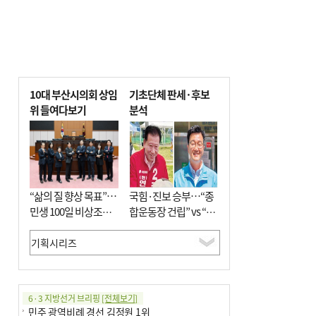
10대 부산시의회 상임
기초단체 판세·후보
위 들여다보기
분석
“삶의 질 향상 목표”…
국힘·진보 승부…“종
민생 100일 비상조치
합운동장 건립” vs “출
면밀 심사
근 공공버스 도입”
6·3 지방선거 브리핑
[전체보기]
민주 광역비례 경선 김정원 1위