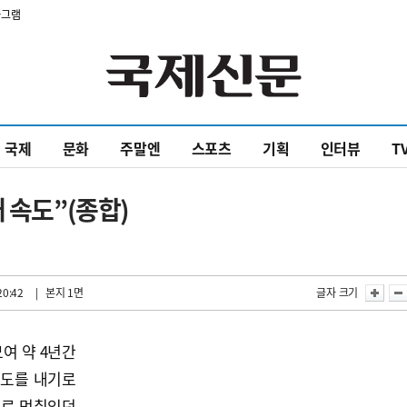
타그램
국제
문화
주말엔
스포츠
기획
인터뷰
T
 속도”(종합)
20:42
| 본지 1면
글자 크기
모여 약 4년간
속도를 내기로
으로 멈춰있던