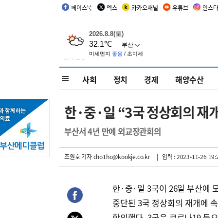
페이스북
엑스
카카오채널
유튜브
인스
사회
정치
경제
해양수산
한·중·일 “3국 정상회의 재개
부산서 4년 만에 외교장관회의
조원호 기자
cho1ho@kookje.co.kr
| 입력 : 2023-11-26 19:
한·중·일 3국이 26일 부산에 
중단된 3국 정상회의 재개에 
합의했다. 3국은 코로나19 등