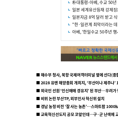
朴대통령-아베, 수교 50년
일본 세계유산등재 강제징용
일본자금 8억 달러 받고 
"한·일관계 최악이라는 데
아베, '한일수교 50주년 행
■ 해수부 청사, 북항 국제여객터미널 옆에 선다(종
■ 2028 유엔 해양총회 개최지, ‘부산이냐 제주냐’ 
■ 외국인 선원 ‘인신매매 경유지’ 된 부산…우려가
■ 비위 논란 부산TP, 외부인사 혁신위 설치