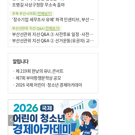
조병길 사상구청장 무소속 출마
주목 부산시의회
[전체보기]
‘장수기업 세무조사 유예’ 파격 인센티브, 부산 유출 막을까
부산선관위 지선 Q&A
[전체보기]
부산선관위 지선 Q&A ③ 사전투표 일정·사전투표함 보관
부산선관위 지선 Q&A ② 선거운동(유권자) 교육감투표용지
알립니다
· 제 219회 한낮의 유U; 콘서트
· 제7회 부마항쟁문학상 공모
· 2026 국제 어린이·청소년 경제아카데미