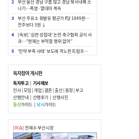
2
부산 울산 경남 구름 많고 경남 북서내륙 소
나기…폭염·열대야 계속
3
부산 주유소 휘발유 평균가 ℓ당 1849원…
전주보다 3원 ↓
4
[속보] ‘심판 성접대’ 논란 축구협회 공식 사
과…“현재는 부적절 행위 없어”
5
‘탄약 부족 사태’ 보도에 격노한 트럼프…
군사기밀 유출자 색출 지시
6
"올해 코스피 사이드카 43회 중 25회는 삼
독자참여 게시판
전닉스 ETF 이후 발생"
독자투고
|
기사제보
7
[속보]‘尹 탄핵 반대’ 세계로교회 손현보,
인사
|
모임
|
개업
|
결혼
|
출산
|
동정
|
부고
백악관서 트럼프 접견
산행안내
|
산행후기
|
산행사진
8
서울 중랑구서 흉기 난동…60대 남성 2명
등산
가이드
|
낚시
가이드
사망
9
부산 앞바다에 기름 425ℓ 유출한 러시아 화
물선 적발
[이슈]
전재수 부산시장
10
입추 지났지만 푹푹 찐다…온열질환자 10