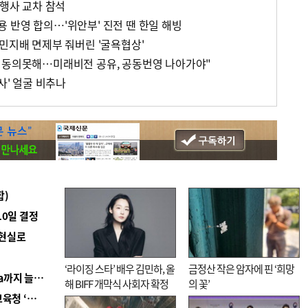
 행사 교차 참석
 반영 합의…'위안부' 진전 땐 한일 해빙
식민지배 면제부 줘버린 '굴욕협상'
 동의못해…미래비전 공유, 공동번영 나아가야"
사' 얼굴 비추나
합)
10일 결정
 현실로
‘라이징 스타’ 배우 김민하, 올
금정산 작은 암자에 핀 ‘희망
■ 경남 농정 비전 ‘잘 사는 농촌’…스마트팜 1000㏊까지 늘린다
해 BIFF 개막식 사회자 확정
의 꽃’
■ 교육혁신선도지 공모 코앞인데…구·군 난색에 교육청 ‘쩔쩔’