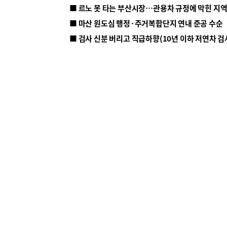
■ 르노 못 타는 부산시장…관용차 규정에 막힌 지
■ 마산 원도심 행정·주거복합단지 연내 준공 수순