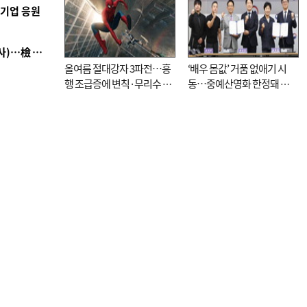
역기업 응원
■ 검사 신분 버리고 직급하향(10년 이하 저연차 검사)…檢 중수청행 기피
올여름 절대강자 3파전…흥
‘배우 몸값’ 거품 없애기 시
행 조급증에 변칙·무리수 마
동…중예산영화 한정돼 실
케팅도
효성 의문도