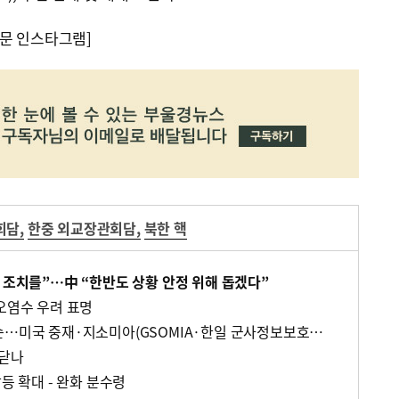
문 인스타그램]
회담
,
한중 외교장관회담
,
북한 핵
정 조치를”…中 “한반도 상황 안정 위해 돕겠다”
오염수 우려 표명
한일 경제→ 안보 확전 수순…미국 중재·지소미아(GSOMIA·한일 군사정보보호협정) ‘막판 변수’
치닫나
등 확대 - 완화 분수령