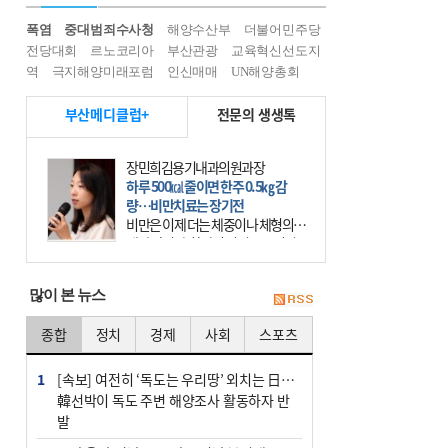
폭염
중대범죄수사청
해양수산부
더불어민주당
전당대회
르노코리아
부산관광
교육혁신선도지
역
극지해양미래포럼
인신매매
UN해양총회
부산메디클럽+
전문의 생생톡
장민희김용기내과의원과장
하루 500㎉ 줄이면 한주 0.5㎏ 감
량…비만치료는 장기전
비만은 이제 더는 체중이나 체형의 문
제가 아니다. 하나의 질병으로 인지
하고 치료와 관리를 해야 한다. 세계
보건기구(WHO)는 이미 1994년 비만
많이 본 뉴스
을 인류의 중요한
종합
정치
경제
사회
스포츠
1
[속보] 여전히 ‘독도는 우리땅’ 외치는 日…
韓선박이 독도 주변 해양조사 활동하자 반
발