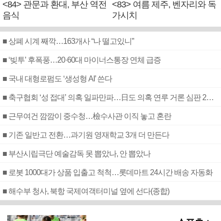
<84> 관문과 환대, 부산 역전
<83> 여름 제주, 벤자리와 독
음식
가시치
■ 상폐 시계 째깍…163개사 “나 떨고있니”
■ ‘빚투’ 후폭풍…20·60대 마이너스통장 연체 급증
■ 국내 대형로펌도 ‘생성형 AI’ 쓴다
■ 축구협회 ‘성 접대’ 의혹 일파만파…日도 의혹 연루 거론 심판 2명 조사
■ 근무여건 깜깜이 중수청…檢수사관 이직 놓고 혼란
■ 기존 일반고 전환…과기원 영재학교 3개 더 만든다
■ 부산시립극단 예술감독 못 뽑았나, 안 뽑았나
■ 로봇 1000대가 상품 입출고 척척…롯데마트 24시간 배송 자동화
■ 해수부 청사, 북항 국제여객터미널 옆에 선다(종합)