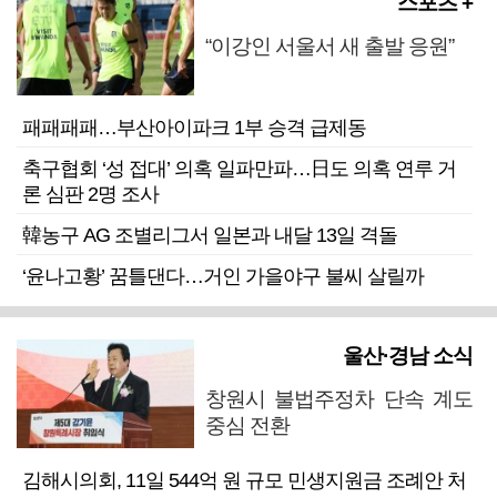
스포츠 +
“이강인 서울서 새 출발 응원”
패패패패…부산아이파크 1부 승격 급제동
축구협회 ‘성 접대’ 의혹 일파만파…日도 의혹 연루 거
론 심판 2명 조사
韓농구 AG 조별리그서 일본과 내달 13일 격돌
‘윤나고황’ 꿈틀댄다…거인 가을야구 불씨 살릴까
울산·경남 소식
창원시 불법주정차 단속 계도
중심 전환
김해시의회, 11일 544억 원 규모 민생지원금 조례안 처