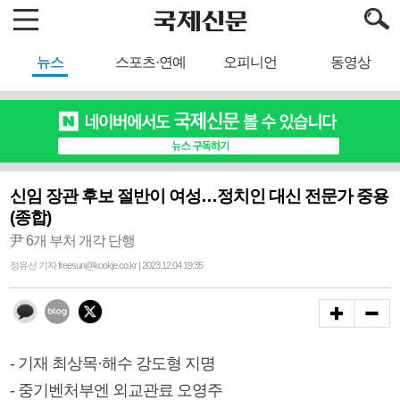
뉴스
스포츠·연예
오피니언
동영상
신임 장관 후보 절반이 여성…정치인 대신 전문가 중용
(종합)
尹 6개 부처 개각 단행
정유선 기자 freesun@kookje.co.kr | 2023.12.04 19:35
- 기재 최상목·해수 강도형 지명
- 중기벤처부엔 외교관료 오영주