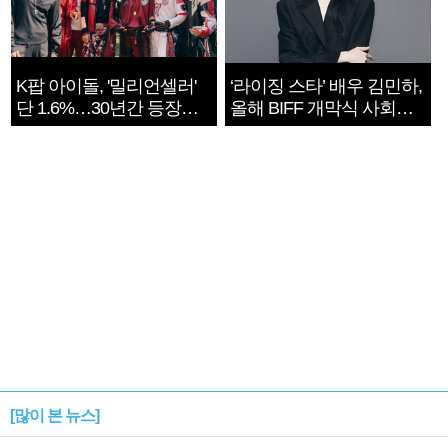
K팝 아이돌, '밀리언셀러'
‘라이징 스타’ 배우 김민하,
단 1.6%…30년간 등장
올해 BIFF 개막식 사회자
1182개팀 전수조사
확정
[많이 본 뉴스]