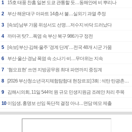
1
15호 태풍 찬홈 일본 도쿄 관통할 듯…동해안에 비 뿌리나
2
부산 해운대구 아파트 14층서 불…실외기 과열 추정
3
[속보] 남부 가뭄 위성서도 선명…저수지 바닥 드러났다
4
까마귀 탓?…폭염 속 부산 북구 986가구 정전
5
[속보] 부산·김해·울주 ‘경계 단계’…전국 48개 시군 가뭄
6
부산·울산·경남 폭염 속 소나기·비…무더위는 지속
7
‘혐오표현’ 쓰면 지방공무원 최대 파면까지 중징계
8
[2026 부산청소년극지체험탐험대 현장르포] 3회 : 석탄 탄광촌에서 북극 연구의 중심지로
9
김해시의회, 11일 544억 원 규모 민생지원금 조례안 처리 주목
10
이임생, 홍명보 선임 독단적 결정 아냐…면담 메모 제출