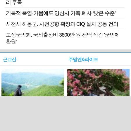
리 주목
기록적 폭염·가뭄에도 양산시 가축 폐사 ‘낮은 수준’
사천시 하동군, 사천공항 확장과 CIQ 설치 공동 건의
고성군의회, 국외출장비 3800만 원 전액 삭감 '군민에
환원'
근교산
주말엔&라이프
근교산&그너머…상주·문경
폭염보다 더 뜨거워라…100
청화산~시루봉
일을 붉게 불태울 ‘선비정신’
피었네