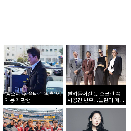
‘뺑소니 후 술타기 의혹’ 이
빨려들어갈 듯 스크린 속
재룡 재판행
시공간 변주…놀란의 메시
지는 ‘전쟁 속죄’