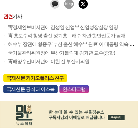
관련
기사
靑경제안보비서관에 김성열 산업부 산업성장실장 임명
靑 홍보수석 창녕 출신 성기홍…해수 차관 항만전문가 남재헌(종합)
해수부 장관에 황종우 '부산 출신 해수부 관료' 이 대통령 약속 지켰다
국가물관리위원장에 부산가톨릭대 김좌관 교수(종합)
靑해양수산비서관에 이현 전 부산시의원
국제신문 카카오플러스 친구
국제신문 공식 페이스북
인스타그램