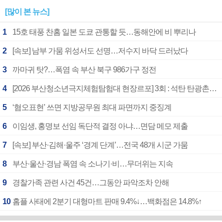
[많이 본 뉴스]
1
15호 태풍 찬홈 일본 도쿄 관통할 듯…동해안에 비 뿌리나
2
[속보] 남부 가뭄 위성서도 선명…저수지 바닥 드러났다
3
까마귀 탓?…폭염 속 부산 북구 986가구 정전
4
[2026 부산청소년극지체험탐험대 현장르포] 3회 : 석탄 탄광촌에서 북극 연구의 중심지로
5
‘혐오표현’ 쓰면 지방공무원 최대 파면까지 중징계
6
이임생, 홍명보 선임 독단적 결정 아냐…면담 메모 제출
7
[속보] 부산·김해·울주 ‘경계 단계’…전국 48개 시군 가뭄
8
부산·울산·경남 폭염 속 소나기·비…무더위는 지속
9
경찰가족 관련 사건 45건…그동안 파악조차 안해
10
홈플 사태에 2분기 대형마트 판매 9.4%↓…백화점은 14.8%↑