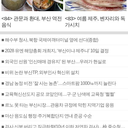
<84> 관문과 환대, 부산 역전
<83> 여름 제주, 벤자리와 독
음식
가시치
■ 해수부 청사, 북항 국제여객터미널 옆에 선다(종합)
■ 2028 유엔 해양총회 개최지, ‘부산이냐 제주냐’ 10일 결정
■ 외국인 선원 ‘인신매매 경유지’ 된 부산…우려가 현실로
■ 비위 논란 부산TP, 외부인사 혁신위 설치
■ 경남 농정 비전 ‘잘 사는 농촌’…스마트팜 1000㏊까지 늘린다
■ 교육혁신선도지 공모 코앞인데…구·군 난색에 교육청 ‘쩔쩔’
■ 르노 못 타는 부산시장…관용차 규정에 막힌 지역기업 응원
■ 마산 원도심 행정·주거복합단지 연내 준공 수순
■ 검사 신분 버리고 직급하향(10년 이하 저연차 검사)…檢 중수청행 기피