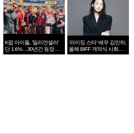
K팝 아이돌, '밀리언셀러'
‘라이징 스타’ 배우 김민하,
단 1.6%…30년간 등장
올해 BIFF 개막식 사회자
1182개팀 전수조사
확정