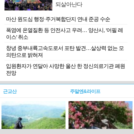
되살아난다
마산 원도심 행정·주거복합단지 연내 준공 수순
폭염에 온열질환 등 안전사고 우려… 양산시, '어필 레
이스' 취소
창녕 중부내륙고속도로서 포탄 발견…살상력 없는 모
의탄으로 밝혀져
입원환자가 연달아 사망한 울산 한 정신의료기관 폐원
전망
근교산
주말엔&라이프