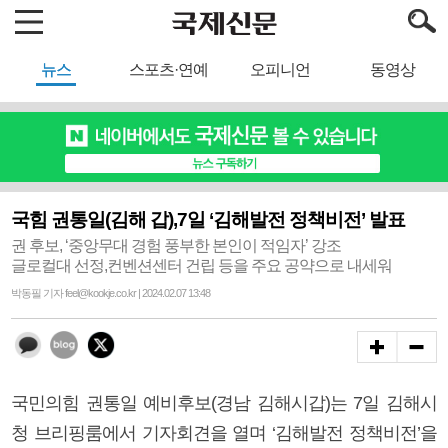
뉴스
스포츠·연예
오피니언
동영상
국힘 권통일(김해 갑),7일 ‘김해발전 정책비전’ 발표
권 후보, ‘중앙무대 경험 풍부한 본인이 적임자’ 강조
글로컬대 선정,컨벤션센터 건립 등을 주요 공약으로 내세워
박동필 기자 feel@kookje.co.kr | 2024.02.07 13:48
국민의힘 권통일 예비후보(경남 김해시갑)는 7일 김해시
청 브리핑룸에서 기자회견을 열며 ‘김해발전 정책비전’을