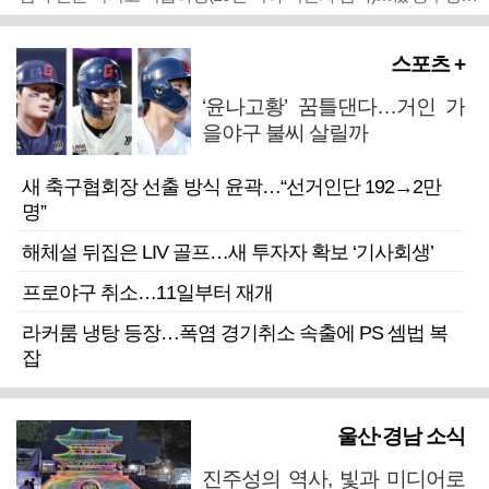
스포츠 +
‘윤나고황’ 꿈틀댄다…거인 가
을야구 불씨 살릴까
새 축구협회장 선출 방식 윤곽…“선거인단 192→2만
명”
해체설 뒤집은 LIV 골프…새 투자자 확보 ‘기사회생’
프로야구 취소…11일부터 재개
라커룸 냉탕 등장…폭염 경기취소 속출에 PS 셈법 복
잡
울산·경남 소식
진주성의 역사, 빛과 미디어로