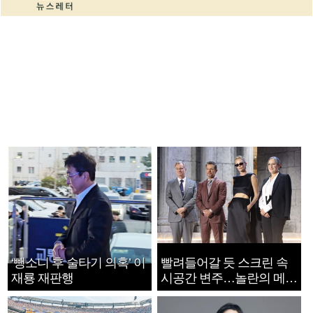
‘뺑소니 후 술타기 의혹’ 이
빨려들어갈 듯 스크린 속
재룡 재판행
시공간 변주…놀란의 메시
지는 ‘전쟁 속죄’