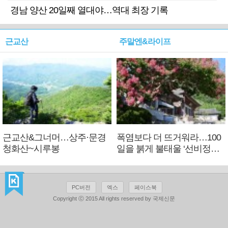
경남 양산 20일째 열대야…역대 최장 기록
근교산
주말엔&라이프
근교산&그너머…상주·문경
폭염보다 더 뜨거워라…100
청화산~시루봉
일을 붉게 불태울 ‘선비정신’
피었네
PC버전
엑스
페이스북
Copyright ⓒ 2015 All rights reserved by 국제신문