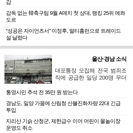
감
감독 없는 韓축구팀 9월 A매치 첫 상대, 랭킹 25위 에콰
도르
“성공은 자이언츠서” 이정후, 멀티홈런으로 트레이드
설 날렸다
울산·경남 소식
대포통장 모집해 전국 범죄조
직에 공급한 일당 200명 무더
기 검거
통영시민 추석 전 35만 원 받는다
경남도, 밀양 가뭄에 산림청 산불진화차량 22대 긴급
투입
지리산 기슭 산청군, 제한급수 이어 어린이 물놀이장
운영도 취소