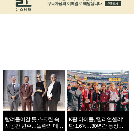
빨려들어갈 듯 스크린 속
K팝 아이돌, '밀리언셀러'
시공간 변주…놀란의 메시
단 1.6%…30년간 등장
지는 ‘전쟁 속죄’
1182개팀 전수조사