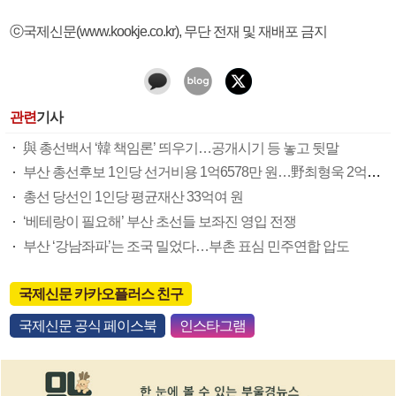
ⓒ국제신문(www.kookje.co.kr), 무단 전재 및 재배포 금지
관련
기사
與 총선백서 ‘韓 책임론’ 띄우기…공개시기 등 놓고 뒷말
부산 총선후보 1인당 선거비용 1억6578만 원…野최형욱 2억5240만 원 최고액
총선 당선인 1인당 평균재산 33억여 원
‘베테랑이 필요해’ 부산 초선들 보좌진 영입 전쟁
부산 ‘강남좌파’는 조국 밀었다…부촌 표심 민주연합 압도
국제신문 카카오플러스 친구
국제신문 공식 페이스북
인스타그램