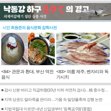
시인 최원준의 음식문화 잡학사전
<84> 관문과 환대, 부산 역전
<83> 여름 제주, 벤자리와 독
음식
가시치
■ 검사 신분 버리고 직급하향(10년 이하 저연차 검사)…檢 중수청행 기피
■ 지역 상권도 말라죽을 판이라…가뭄 속 밀양물축제 강행 논란
■ 지방국립대 이르면 내년 신입생부터 ‘등록금 0원’(종합)