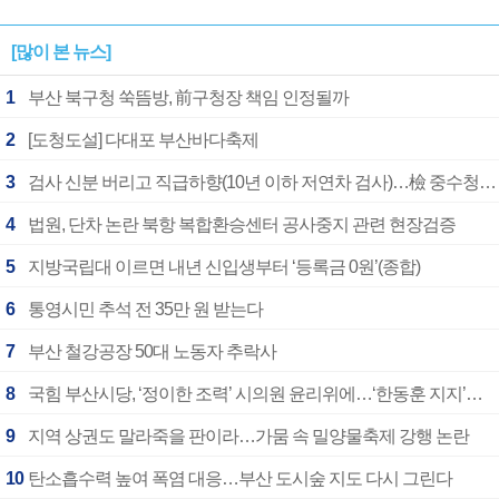
[많이 본 뉴스]
1
부산 북구청 쑥뜸방, 前구청장 책임 인정될까
2
[도청도설] 다대포 부산바다축제
3
검사 신분 버리고 직급하향(10년 이하 저연차 검사)…檢 중수청행 기피
4
법원, 단차 논란 북항 복합환승센터 공사중지 관련 현장검증
5
지방국립대 이르면 내년 신입생부터 ‘등록금 0원’(종합)
6
통영시민 추석 전 35만 원 받는다
7
부산 철강공장 50대 노동자 추락사
8
국힘 부산시당, ‘정이한 조력’ 시의원 윤리위에…‘한동훈 지지’도 신고접수
9
지역 상권도 말라죽을 판이라…가뭄 속 밀양물축제 강행 논란
10
탄소흡수력 높여 폭염 대응…부산 도시숲 지도 다시 그린다