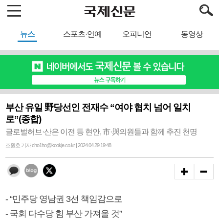
뉴스
스포츠·연예
오피니언
동영상
부산 유일 野당선인 전재수 “여야 협치 넘어 일치
로”(종합)
글로벌허브·산은 이전 등 현안, 市·與의원들과 함께 추진 천명
조원호 기자 cho1ho@kookje.co.kr | 2024.04.29 19:48
- “민주당 영남권 3선 책임감으로
- 국회 다수당 힘 부산 가져올 것”