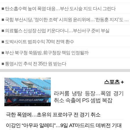
■ 탄소흡수력 높여 폭염 대응…부산 도시숲 지도 다시 그린다
■ 국힘 부산시당, ‘정이한 조력’ 시의원 윤리위에…‘한동훈 지지’도 신고접수
■ 의료헬스 신성장 산업 키운다더니…부산서구 준비 부실
■ 도박사이트 범죄수익 70억 전액 환수
■ 부산 북구청 쑥뜸방, 前구청장 책임 인정될까
■ 통영시민 추석 전 35만 원 받는다
스포츠 +
라커룸 냉탕 등장…폭염 경기
취소 속출에 PS 셈법 복잡
극한 폭염에…초유의 프로야구 전 경기 취소
이강인 “아우파 알레티”…9일 AT마드리드 데뷔전 기대