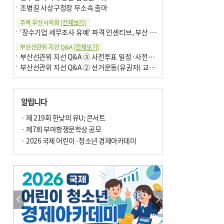
조병길 사상구청장 무소속 출마
주목 부산시의회
[전체보기]
‘장수기업 세무조사 유예’ 파격 인센티브, 부산 유출 막을까
부산선관위 지선 Q&A
[전체보기]
부산선관위 지선 Q&A ③ 사전투표 일정·사전투표함 보관
부산선관위 지선 Q&A ② 선거운동(유권자) 교육감투표용지
알립니다
· 제 219회 한낮의 유U; 콘서트
· 제7회 부마항쟁문학상 공모
· 2026 국제 어린이·청소년 경제아카데미