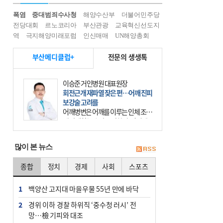
폭염
중대범죄수사청
해양수산부
더불어민주당
전당대회
르노코리아
부산관광
교육혁신선도지
역
극지해양미래포럼
인신매매
UN해양총회
부산메디클럽+
전문의 생생톡
이승준 거인병원 대표원장
회전근개 재파열 잦은 편…어깨 진피
보강술 고려를
어깨병변은 어깨를 이루는 인체 조직
에 발생하는 손상을 말한다. 여기에
는 오십견과 회전근개 증후군, 어깨
의 석회성 힘줄염 등이 있다. 국민건
많이 본 뉴스
강보험에 의하면 어깨병변
종합
정치
경제
사회
스포츠
1
백양산 고지대 마을우물 55년 만에 바닥
2
경위 이하 경찰 하위직 ‘중수청 러시’ 전
망…檢 기피와 대조