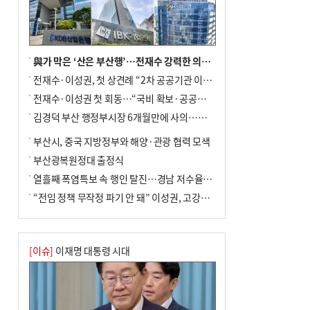
與가 막은 ‘산은 부산행’…전재수 강력한 의지 표명 없인 공염불
전재수·이성권, 첫 상견례 “2차 공공기관 이전 초당 협력”(종합)
전재수·이성권 첫 회동…“국비 확보·공공기관 이전 협력”
김경덕 부산 행정부시장 6개월만에 사의…후임 인선 촉각
부산시, 중국 지방정부와 해양·관광 협력 모색
부산광복원정대 출정식
열흘째 폭염특보 속 행인 탈진…경남 저수율 평년의 절반
“전임 정책 무작정 파기 안 돼” 이성권, 고강도 ‘전재수 견제’ 예고
[이슈]
이재명 대통령 시대