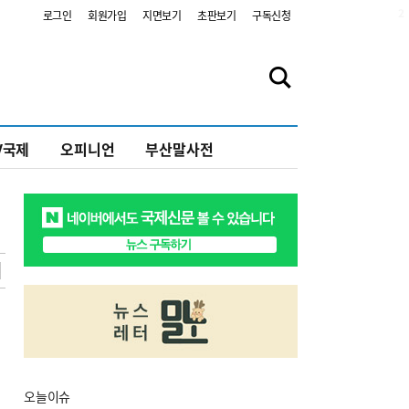
2
로그인
회원가입
지면보기
초판보기
구독신청
V국제
오피니언
부산말사전
오늘
이슈