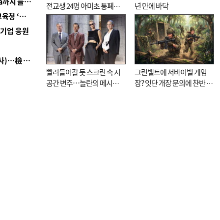
■ 경남 농정 비전 ‘잘 사는 농촌’…스마트팜 1000㏊까지 늘린다
전교생 24명 아미초 통폐합
년 만에 바닥
■ 교육혁신선도지 공모 코앞인데…구·군 난색에 교육청 ‘쩔쩔’
기로
역기업 응원
■ 검사 신분 버리고 직급하향(10년 이하 저연차 검사)…檢 중수청행 기피
빨려들어갈 듯 스크린 속 시
그린벨트에 서바이벌 게임
공간 변주…놀란의 메시지
장? 잇단 개장 문의에 찬반 논
는 ‘전쟁 속죄’
쟁