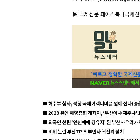
▶
[국제신문 페이스북]
[국제신
■ 해수부 청사, 북항 국제여객터미널 옆에 선다(종
■ 2028 유엔 해양총회 개최지, ‘부산이냐 제주냐’ 
■ 외국인 선원 ‘인신매매 경유지’ 된 부산…우려가
■ 비위 논란 부산TP, 외부인사 혁신위 설치