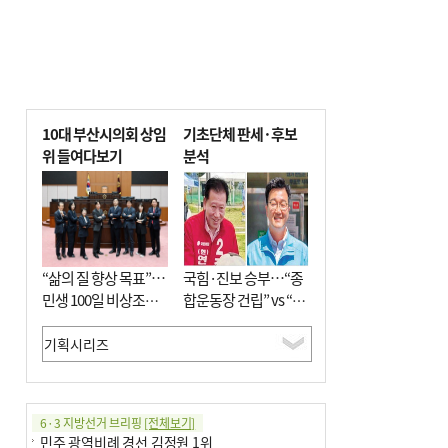
10대 부산시의회 상임
기초단체 판세·후보
위 들여다보기
분석
“삶의 질 향상 목표”…
국힘·진보 승부…“종
민생 100일 비상조치
합운동장 건립” vs “출
면밀 심사
근 공공버스 도입”
6·3 지방선거 브리핑
[전체보기]
민주 광역비례 경선 김정원 1위