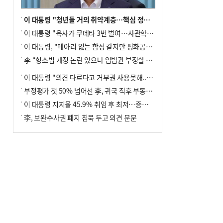
이 대통령 "청년들 거의 취약계층…핵심 정책 재편""
이 대통령 "육사가 쿠데타 3번 벌여…사관학교 통합 신속히 추진"
이 대통령, "메아리 없는 함성 같지만 평화공존책 계속해야"
李 “형소법 개정 논란 있으나 입법권 부정할 만큼은 아냐”(종합)
이 대통령 "의견 다르다고 거부권 사용못해.. 입법권 부정할 상황이라 보기 어려워"
부정평가 첫 50% 넘어선 李, 귀국 직후 부동산·증시 점검(종합)
이 대통령 지지율 45.9% 취임 후 최저…증시 폭락·연임 개헌 논란 영향
李, 보완수사권 폐지 침묵 두고 의견 분분