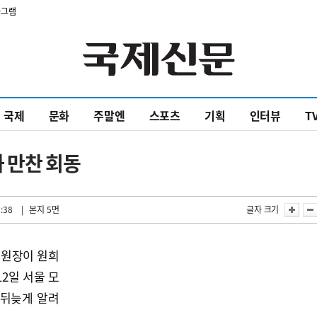
타그램
국제
문화
주말엔
스포츠
기획
인터뷰
T
 만찬 회동
:38
| 본지 5면
글자 크기
위원장이 원희
2일 서울 모
 뒤늦게 알려