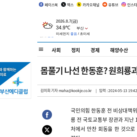
페이스북
엑스
카카오채널
유튜브
인스
사회
정치
경제
해양수산
몸풀기 나선 한동훈? 원희룡과
김미희 기자
maha@kookje.co.kr
| 입력 : 2024-05-13 19:42
국민의힘 한동훈 전 비상대책
룡 전 국토교통부 장관과 지난 1
처에서 만찬 회동을 한 것으로