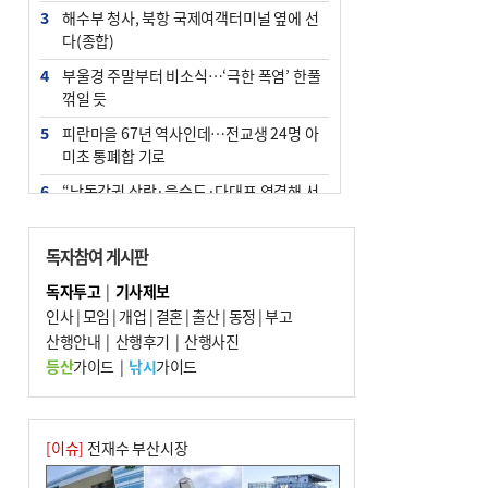
3
해수부 청사, 북항 국제여객터미널 옆에 선
다(종합)
4
부울경 주말부터 비소식…‘극한 폭염’ 한풀
꺾일 듯
5
피란마을 67년 역사인데…전교생 24명 아
미초 통폐합 기로
6
“낙동강권 삼락·을숙도·다대포 연결해 서
부산 관광 키우자”
7
오늘의 날씨- 2026년 8월 7일
독자참여 게시판
8
[사설] 해수부 신청사 북항으로 확정, 해양
독자투고
|
기사제보
수도 도약의 전환점
인사
|
모임
|
개업
|
결혼
|
출산
|
동정
|
부고
9
산행안내
외국인 선원 ‘인신매매 경유지’ 된 부산…
|
산행후기
|
산행사진
우려가 현실로
등산
가이드
|
낚시
가이드
10
르노 못 타는 부산시장…관용차 규정에 막
힌 지역기업 응원
[이슈]
전재수 부산시장