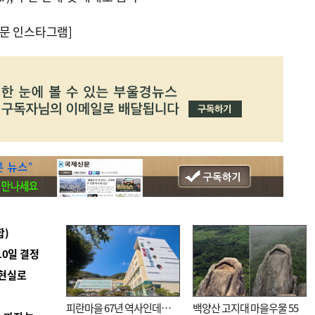
문 인스타그램]
합)
10일 결정
 현실로
피란마을 67년 역사인데…
백양산 고지대 마을우물 55