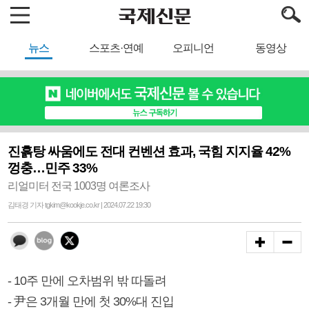
뉴스
스포츠·연예
오피니언
동영상
진흙탕 싸움에도 전대 컨벤션 효과, 국힘 지지율 42%
껑충…민주 33%
리얼미터 전국 1003명 여론조사
김태경 기자 tgkim@kookje.co.kr | 2024.07.22 19:30
- 10주 만에 오차범위 밖 따돌려
- 尹은 3개월 만에 첫 30%대 진입