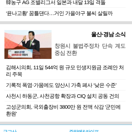
韓농구 AG 조별리그서 일본과 내달 13일 격돌
‘윤나고황’ 꿈틀댄다…거인 가을야구 불씨 살릴까
울산·경남 소식
창원시 불법주정차 단속 계도
중심 전환
김해시의회, 11일 544억 원 규모 민생지원금 조례안 처
리 주목
기록적 폭염·가뭄에도 양산시 가축 폐사 ‘낮은 수준’
사천시 하동군, 사천공항 확장과 CIQ 설치 공동 건의
고성군의회, 국외출장비 3800만 원 전액 삭감 '군민에
환원'
근교산
주말엔&라이프