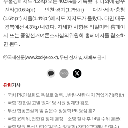
부울경에서도 4.2%p 오른 40.5%를 기록했다. 이외에 광주
·전라(10.6%p↑) 인천·경기(1.7%p↑) 대전·세종·충청
(1.6%p↑) 서울(1.4%p↑)에서도 지지도가 올랐다. 다만 대구
·경북에선 4.3%p 내렸다. 자세한 사항은 리얼미터 홈페이
지 또는 중앙선거여론조사심의위원회 홈페이지를 참조하
면 된다.
ⓒ국제신문(www.kookje.co.kr), 무단 전재 및 재배포 금지
관련
기사
국힘 PK연설회도 욕설로 얼룩…반탄·찬탄 대치 점입가경(종합)
국힘 “전한길 고발 없다” 당 차원 징계만 검토
부산 합동연설회 앞 김문수·장동혁 PK 당심 훑기
국힘 윤리위, 전한길 징계 결정…소명 절차 후 14일 수위 결론(종합)
국힘 당권 본선 반탄 2(김문수·장동혁)-찬탄 2(조경태·안철수) 압축…당심 80% 어디로(종합)