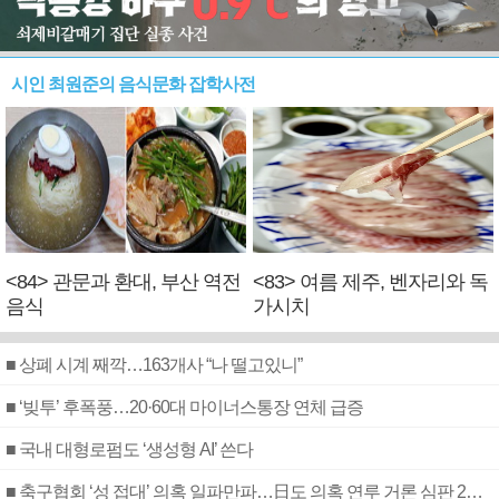
시인 최원준의 음식문화 잡학사전
<84> 관문과 환대, 부산 역전
<83> 여름 제주, 벤자리와 독
음식
가시치
■ 상폐 시계 째깍…163개사 “나 떨고있니”
■ ‘빚투’ 후폭풍…20·60대 마이너스통장 연체 급증
■ 국내 대형로펌도 ‘생성형 AI’ 쓴다
■ 축구협회 ‘성 접대’ 의혹 일파만파…日도 의혹 연루 거론 심판 2명 조사