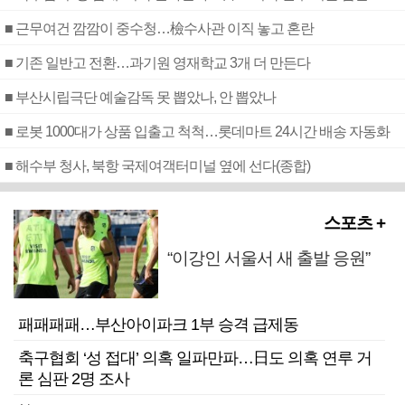
■ 근무여건 깜깜이 중수청…檢수사관 이직 놓고 혼란
■ 기존 일반고 전환…과기원 영재학교 3개 더 만든다
■ 부산시립극단 예술감독 못 뽑았나, 안 뽑았나
■ 로봇 1000대가 상품 입출고 척척…롯데마트 24시간 배송 자동화
■ 해수부 청사, 북항 국제여객터미널 옆에 선다(종합)
스포츠 +
“이강인 서울서 새 출발 응원”
패패패패…부산아이파크 1부 승격 급제동
축구협회 ‘성 접대’ 의혹 일파만파…日도 의혹 연루 거
론 심판 2명 조사