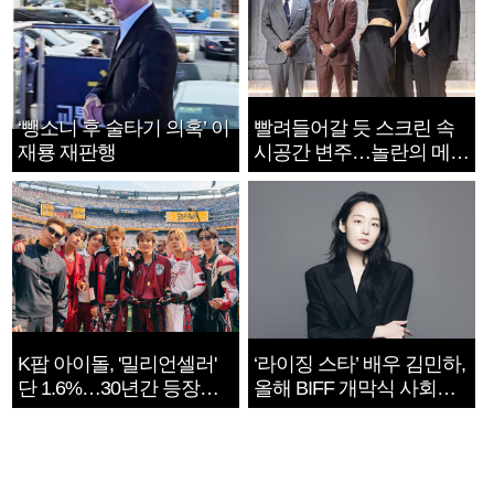
‘뺑소니 후 술타기 의혹’ 이
빨려들어갈 듯 스크린 속
재룡 재판행
시공간 변주…놀란의 메시
지는 ‘전쟁 속죄’
K팝 아이돌, '밀리언셀러'
‘라이징 스타’ 배우 김민하,
단 1.6%…30년간 등장
올해 BIFF 개막식 사회자
1182개팀 전수조사
확정