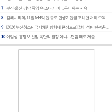
7
부산·울산·경남 폭염 속 소나기·비…무더위는 지속
8
김해시의회, 11일 544억 원 규모 민생지원금 조례안 처리 주목
9
[2026 부산청소년극지체험탐험대 현장르포] 3회 : 석탄 탄광촌에서 북극 연구의 중심지로
10
이임생, 홍명보 선임 독단적 결정 아냐…면담 메모 제출