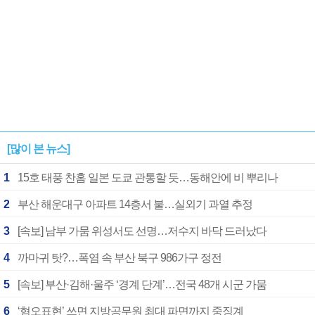
[많이 본 뉴스]
1
15호 태풍 찬홈 일본 도쿄 관통할 듯…동해안에 비 뿌리나
2
부산 해운대구 아파트 14층서 불…실외기 과열 추정
3
[속보] 남부 가뭄 위성서도 선명…저수지 바닥 드러났다
4
까마귀 탓?…폭염 속 부산 북구 986가구 정전
5
[속보] 부산·김해·울주 ‘경계 단계’…전국 48개 시군 가뭄
6
‘혐오표현’ 쓰면 지방공무원 최대 파면까지 중징계