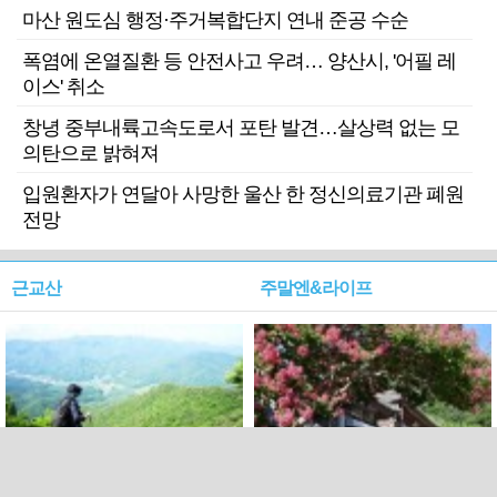
마산 원도심 행정·주거복합단지 연내 준공 수순
폭염에 온열질환 등 안전사고 우려… 양산시, '어필 레
이스' 취소
창녕 중부내륙고속도로서 포탄 발견…살상력 없는 모
의탄으로 밝혀져
입원환자가 연달아 사망한 울산 한 정신의료기관 폐원
전망
근교산
주말엔&라이프