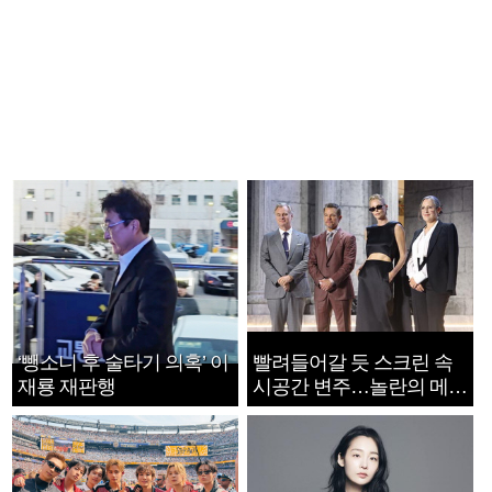
‘뺑소니 후 술타기 의혹’ 이
빨려들어갈 듯 스크린 속
재룡 재판행
시공간 변주…놀란의 메시
지는 ‘전쟁 속죄’