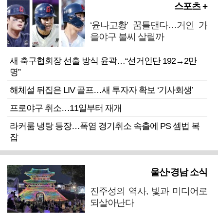
스포츠 +
‘윤나고황’ 꿈틀댄다…거인 가
을야구 불씨 살릴까
새 축구협회장 선출 방식 윤곽…“선거인단 192→2만
명”
해체설 뒤집은 LIV 골프…새 투자자 확보 ‘기사회생’
프로야구 취소…11일부터 재개
라커룸 냉탕 등장…폭염 경기취소 속출에 PS 셈법 복
잡
울산·경남 소식
진주성의 역사, 빛과 미디어로
되살아난다