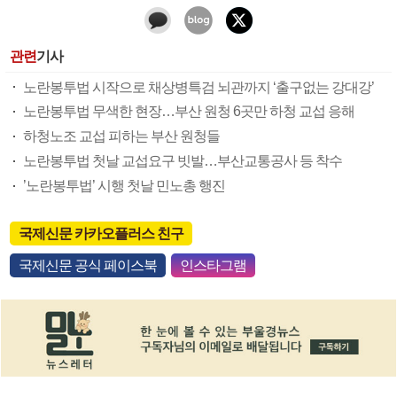
관련
기사
노란봉투법 시작으로 채상병특검 뇌관까지 ‘출구없는 강대강’
노란봉투법 무색한 현장…부산 원청 6곳만 하청 교섭 응해
하청노조 교섭 피하는 부산 원청들
노란봉투법 첫날 교섭요구 빗발…부산교통공사 등 착수
’노란봉투법’ 시행 첫날 민노총 행진
국제신문 카카오플러스 친구
국제신문 공식 페이스북
인스타그램