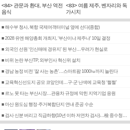
<84> 관문과 환대, 부산 역전
<83> 여름 제주, 벤자리와 독
음식
가시치
■ 해수부 청사, 북항 국제여객터미널 옆에 선다(종합)
■ 2028 유엔 해양총회 개최지, ‘부산이냐 제주냐’ 10일 결정
■ 외국인 선원 ‘인신매매 경유지’ 된 부산…우려가 현실로
■ 비위 논란 부산TP, 외부인사 혁신위 설치
■ 경남 농정 비전 ‘잘 사는 농촌’…스마트팜 1000㏊까지 늘린다
■ 교육혁신선도지 공모 코앞인데…구·군 난색에 교육청 ‘쩔쩔’
■ 르노 못 타는 부산시장…관용차 규정에 막힌 지역기업 응원
■ 마산 원도심 행정·주거복합단지 연내 준공 수순
■ 검사 신분 버리고 직급하향(10년 이하 저연차 검사)…檢 중수청행 기피