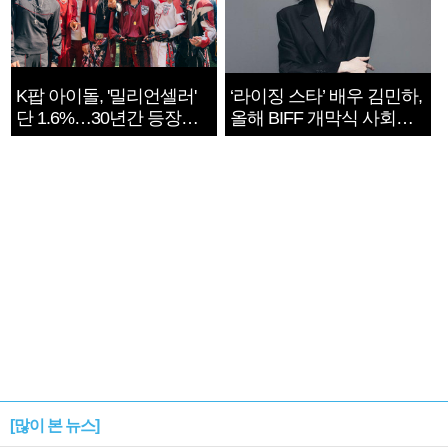
K팝 아이돌, '밀리언셀러'
‘라이징 스타’ 배우 김민하,
단 1.6%…30년간 등장
올해 BIFF 개막식 사회자
1182개팀 전수조사
확정
[많이 본 뉴스]