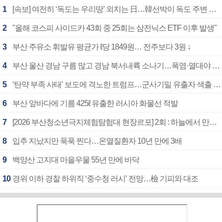
1
[속보] 여전히 ‘독도는 우리땅’ 외치는 日…韓선박이 독도 주변 해양조사 활동하자 반발
2
"올해 코스피 사이드카 43회 중 25회는 삼전닉스 ETF 이후 발생"
3
부산 주유소 휘발유 평균가 ℓ당 1849원… 전주보다 3원 ↓
4
부산 울산 경남 구름 많고 경남 북서내륙 소나기…폭염·열대야 계속
5
‘탄약 부족 사태’ 보도에 격노한 트럼프…군사기밀 유출자 색출 지시
6
부산 앞바다에 기름 425ℓ 유출한 러시아 화물선 적발
7
[2026 부산청소년극지체험탐험대 현장르포] 2회 : 하늘에서 만난 얼음의 나라
8
입추 지났지만 푹푹 찐다…온열질환자 10년 만에 3배
9
백양산 고지대 마을우물 55년 만에 바닥
10
경위 이하 경찰 하위직 ‘중수청 러시’ 전망…檢 기피와 대조