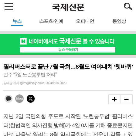
뉴스
스포츠·연예
오피니언
동영상
필리버스터로 끝난 7월 국회…8월도 여야대치 ‘쳇바퀴’
민주 “5일 노란봉투법 처리”
김태경 기자 tgkim@kookje.co.kr | 2024.08.04 20:20
지난 2일 국민의힘 주도로 시작된 ‘노란봉투법’ 필리버스
터(합법적인 의사진행 방해)가 4일 0시를 기해 종료됐지만
바로 다음날 열리는 8월 임시국회에는 전운이 감돌고 있