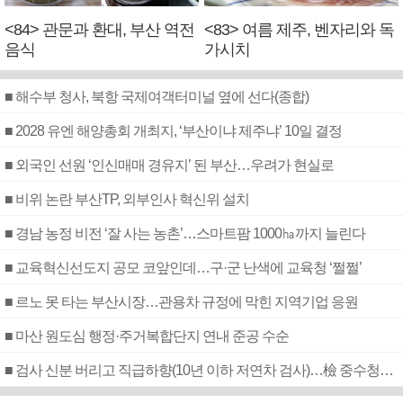
<84> 관문과 환대, 부산 역전
<83> 여름 제주, 벤자리와 독
음식
가시치
■ 해수부 청사, 북항 국제여객터미널 옆에 선다(종합)
■ 2028 유엔 해양총회 개최지, ‘부산이냐 제주냐’ 10일 결정
■ 외국인 선원 ‘인신매매 경유지’ 된 부산…우려가 현실로
■ 비위 논란 부산TP, 외부인사 혁신위 설치
■ 경남 농정 비전 ‘잘 사는 농촌’…스마트팜 1000㏊까지 늘린다
■ 교육혁신선도지 공모 코앞인데…구·군 난색에 교육청 ‘쩔쩔’
■ 르노 못 타는 부산시장…관용차 규정에 막힌 지역기업 응원
■ 마산 원도심 행정·주거복합단지 연내 준공 수순
■ 검사 신분 버리고 직급하향(10년 이하 저연차 검사)…檢 중수청행 기피