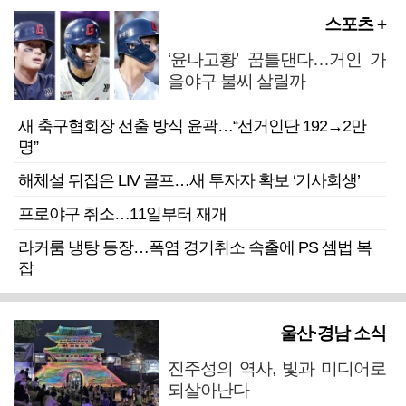
스포츠 +
‘윤나고황’ 꿈틀댄다…거인 가
을야구 불씨 살릴까
새 축구협회장 선출 방식 윤곽…“선거인단 192→2만
명”
해체설 뒤집은 LIV 골프…새 투자자 확보 ‘기사회생’
프로야구 취소…11일부터 재개
라커룸 냉탕 등장…폭염 경기취소 속출에 PS 셈법 복
잡
울산·경남 소식
진주성의 역사, 빛과 미디어로
되살아난다