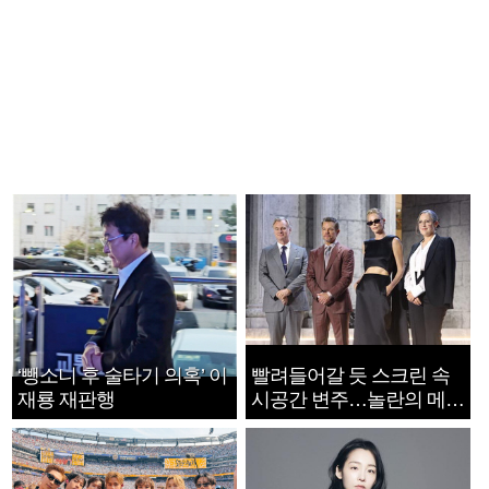
‘뺑소니 후 술타기 의혹’ 이
빨려들어갈 듯 스크린 속
재룡 재판행
시공간 변주…놀란의 메시
지는 ‘전쟁 속죄’