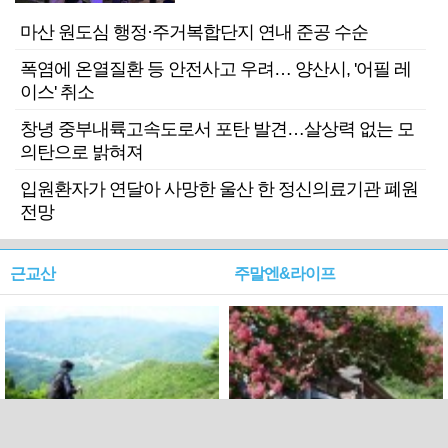
마산 원도심 행정·주거복합단지 연내 준공 수순
폭염에 온열질환 등 안전사고 우려… 양산시, '어필 레
이스' 취소
창녕 중부내륙고속도로서 포탄 발견…살상력 없는 모
의탄으로 밝혀져
입원환자가 연달아 사망한 울산 한 정신의료기관 폐원
전망
근교산
주말엔&라이프