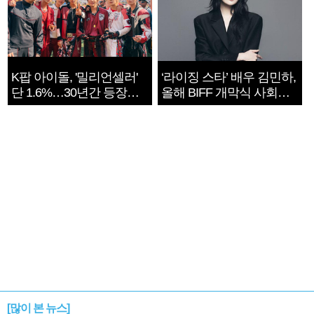
K팝 아이돌, '밀리언셀러'
‘라이징 스타’ 배우 김민하,
단 1.6%…30년간 등장
올해 BIFF 개막식 사회자
1182개팀 전수조사
확정
[많이 본 뉴스]