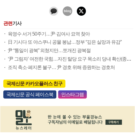
관련
기사
육영수 서거 50주기…尹·김여사 묘역 찾아
日 기시다 또 야스쿠니 공물 봉납…정부 “깊은 실망과 유감”
尹 “통일이 광복” 외쳤지만…쪼개진 광복절
‘尹 그림자’ 여전한 국힘…자진 탈당 요구 목소리 당내 확산(종합)
조직 축소·폐지론 불구… 尹 경호 위해 증원하는 경호처
국제신문 카카오플러스 친구
국제신문 공식 페이스북
인스타그램