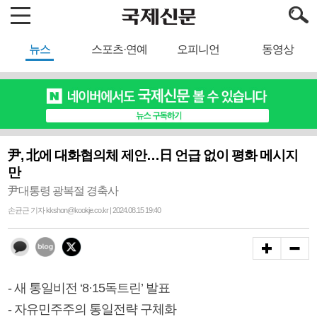
뉴스
스포츠·연예
오피니언
동영상
尹, 北에 대화협의체 제안…日 언급 없이 평화 메시지
만
尹대통령 광복절 경축사
손균근 기자 kkshon@kookje.co.kr | 2024.08.15 19:40
- 새 통일비전 ‘8·15독트린’ 발표
- 자유민주주의 통일전략 구체화