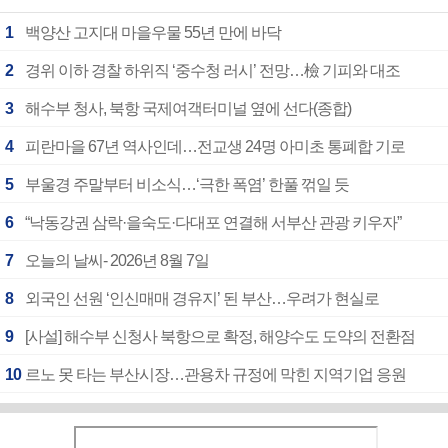
1
백양산 고지대 마을우물 55년 만에 바닥
2
경위 이하 경찰 하위직 ‘중수청 러시’ 전망…檢 기피와 대조
3
해수부 청사, 북항 국제여객터미널 옆에 선다(종합)
4
피란마을 67년 역사인데…전교생 24명 아미초 통폐합 기로
5
부울경 주말부터 비소식…‘극한 폭염’ 한풀 꺾일 듯
6
“낙동강권 삼락·을숙도·다대포 연결해 서부산 관광 키우자”
7
오늘의 날씨- 2026년 8월 7일
8
외국인 선원 ‘인신매매 경유지’ 된 부산…우려가 현실로
9
[사설] 해수부 신청사 북항으로 확정, 해양수도 도약의 전환점
10
르노 못 타는 부산시장…관용차 규정에 막힌 지역기업 응원