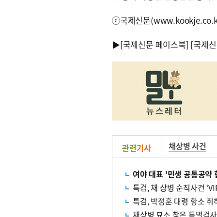
ⓒ국제신문(www.kookje.co.
▶
[국제신문 페이스북]
[국제신
채상병 사건
관련
기사
여야 대표 '민생 공통공약 
특검, 채 상병 순직사건 ‘V
특검, 박정훈 대령 항소 취
채상병 묘소 찾은 특별검