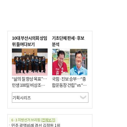
10대 부산시의회 상임
기초단체 판세·후보
위 들여다보기
분석
“삶의 질 향상 목표”…
국힘·진보 승부…“종
민생 100일 비상조치
합운동장 건립” vs “출
면밀 심사
근 공공버스 도입”
6·3 지방선거 브리핑
[전체보기]
민주 광역비례 경선 김정원 1위