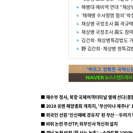
해병대 예비역 연대 “채상
‘채해병 수사항명 혐의’ 박
채상병 국정조사 與 곽규택
채상병 국정조사 與도 참여 
김건희·채상병특검법도 거
野 김건희·채상병 쌍특검
■ 해수부 청사, 북항 국제여객터미널 옆에 선다(종
■ 2028 유엔 해양총회 개최지, ‘부산이냐 제주냐’ 
■ 외국인 선원 ‘인신매매 경유지’ 된 부산…우려가
■ 비위 논란 부산TP, 외부인사 혁신위 설치