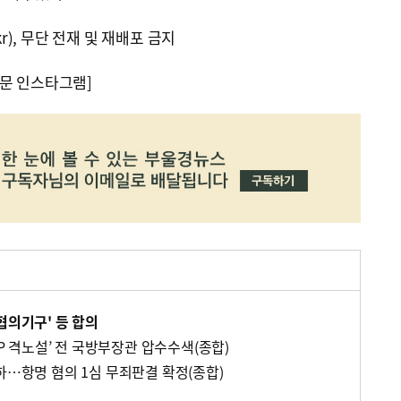
kr), 무단 전재 및 재배포 금지
문 인스타그램]
협의기구' 등 합의
IP 격노설’ 전 국방부장관 압수수색(종합)
하…항명 혐의 1심 무죄판결 확정(종합)
사