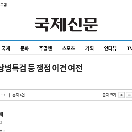
타그램
국제
문화
주말엔
스포츠
기획
인터뷰
T
병특검 등 쟁점 이견 여전
8:32
| 본지 4면
글자 크기
패
구
를”