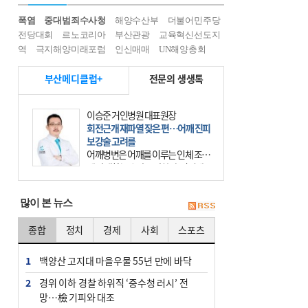
폭염
중대범죄수사청
해양수산부
더불어민주당
전당대회
르노코리아
부산관광
교육혁신선도지
역
극지해양미래포럼
인신매매
UN해양총회
부산메디클럽+
전문의 생생톡
이승준 거인병원 대표원장
회전근개 재파열 잦은 편…어깨 진피
보강술 고려를
어깨병변은 어깨를 이루는 인체 조직
에 발생하는 손상을 말한다. 여기에
는 오십견과 회전근개 증후군, 어깨
의 석회성 힘줄염 등이 있다. 국민건
많이 본 뉴스
강보험에 의하면 어깨병변
종합
정치
경제
사회
스포츠
1
백양산 고지대 마을우물 55년 만에 바닥
2
경위 이하 경찰 하위직 ‘중수청 러시’ 전
망…檢 기피와 대조