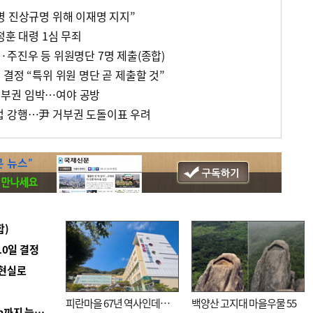
병 진상규명 위해 이재명 지지”
정훈 대령 1심 무죄
·주진우 등 위원명단 7명 제출(종합)
결정 “특위 위원 명단 곧 제출할 것”
부권 임박…여야 공방
법 강행…尹 거부권 도돌이표 우려
합)
10일 결정
 현실로
피란마을 67년 역사인데…
백양산 고지대 마을우물 55
■ 경남 농정 비전 ‘잘 사는 농촌’…스마트팜 1000㏊까지 늘린다