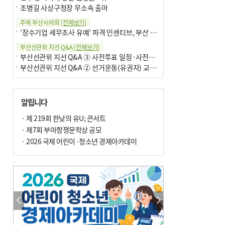
조병길 사상구청장 무소속 출마
주목 부산시의회
[전체보기]
‘장수기업 세무조사 유예’ 파격 인센티브, 부산 유출 막을까
부산선관위 지선 Q&A
[전체보기]
부산선관위 지선 Q&A ③ 사전투표 일정·사전투표함 보관
부산선관위 지선 Q&A ② 선거운동(유권자) 교육감투표용지
알립니다
· 제 219회 한낮의 유U; 콘서트
· 제7회 부마항쟁문학상 공모
· 2026 국제 어린이·청소년 경제아카데미