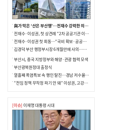
與가 막은 ‘산은 부산행’…전재수 강력한 의지 표명 없인 공염불
전재수·이성권, 첫 상견례 “2차 공공기관 이전 초당 협력”(종합)
전재수·이성권 첫 회동…“국비 확보·공공기관 이전 협력”
김경덕 부산 행정부시장 6개월만에 사의…후임 인선 촉각
부산시, 중국 지방정부와 해양·관광 협력 모색
부산광복원정대 출정식
열흘째 폭염특보 속 행인 탈진…경남 저수율 평년의 절반
“전임 정책 무작정 파기 안 돼” 이성권, 고강도 ‘전재수 견제’ 예고
[이슈]
이재명 대통령 시대