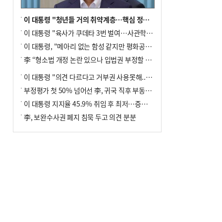
이 대통령 "청년들 거의 취약계층…핵심 정책 재편""
이 대통령 "육사가 쿠데타 3번 벌여…사관학교 통합 신속히 추진"
이 대통령, "메아리 없는 함성 같지만 평화공존책 계속해야"
李 “형소법 개정 논란 있으나 입법권 부정할 만큼은 아냐”(종합)
이 대통령 "의견 다르다고 거부권 사용못해.. 입법권 부정할 상황이라 보기 어려워"
부정평가 첫 50% 넘어선 李, 귀국 직후 부동산·증시 점검(종합)
이 대통령 지지율 45.9% 취임 후 최저…증시 폭락·연임 개헌 논란 영향
李, 보완수사권 폐지 침묵 두고 의견 분분