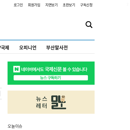
2
로그인
회원가입
지면보기
초판보기
구독신청
V국제
오피니언
부산말사전
오늘
이슈