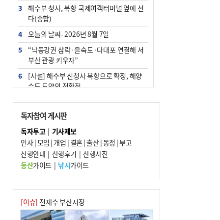
3
해수부 청사, 북항 국제여객터미널 옆에 선
다(종합)
4
오늘의 날씨- 2026년 8월 7일
5
“낙동강권 삼락·을숙도·다대포 연결해 서
부산 관광 키우자”
6
[사설] 해수부 신청사 북항으로 확정, 해양
수도 도약의 전환점
7
피란마을 67년 역사인데…전교생 24명 아
미초 통폐합 기로
독자참여 게시판
8
부울경 주말부터 비소식…‘극한 폭염’ 한풀
독자투고
|
기사제보
꺾일 듯
인사
|
모임
|
개업
|
결혼
|
출산
|
동정
|
부고
9
산행안내
외국인 선원 ‘인신매매 경유지’ 된 부산…
|
산행후기
|
산행사진
우려가 현실로
등산
가이드
|
낚시
가이드
10
부산 청소년 극지탐험대 8인, 열흘간 북극
구석구석 누빈다
[이슈]
전재수 부산시장