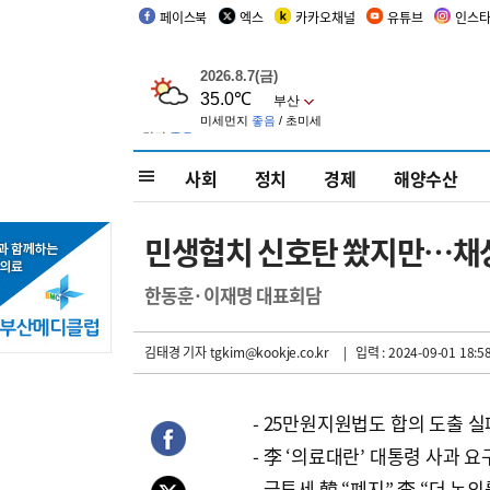
페이스북
엑스
카카오채널
유튜브
인스
사회
정치
경제
해양수산
민생협치 신호탄 쐈지만…채상
한동훈·이재명 대표회담
김태경 기자
tgkim@kookje.co.kr
| 입력 : 2024-09-01 18:5
- 25만원지원법도 합의 도출 실
- 李 ‘의료대란’ 대통령 사과 요
- 금투세 韓 “폐지” 李 “더 논의