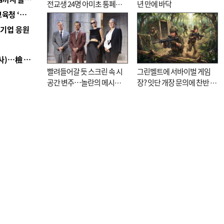
전교생 24명 아미초 통폐합
년 만에 바닥
■ 교육혁신선도지 공모 코앞인데…구·군 난색에 교육청 ‘쩔쩔’
기로
역기업 응원
■ 검사 신분 버리고 직급하향(10년 이하 저연차 검사)…檢 중수청행 기피
빨려들어갈 듯 스크린 속 시
그린벨트에 서바이벌 게임
공간 변주…놀란의 메시지
장? 잇단 개장 문의에 찬반 논
는 ‘전쟁 속죄’
쟁