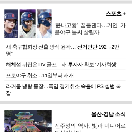
스포츠 +
‘윤나고황’ 꿈틀댄다…거인 가
을야구 불씨 살릴까
새 축구협회장 선출 방식 윤곽…“선거인단 192→2만
명”
해체설 뒤집은 LIV 골프…새 투자자 확보 ‘기사회생’
프로야구 취소…11일부터 재개
라커룸 냉탕 등장…폭염 경기취소 속출에 PS 셈법 복
잡
울산·경남 소식
진주성의 역사, 빛과 미디어로