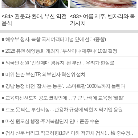
<84> 관문과 환대, 부산 역전
<83> 여름 제주, 벤자리와 독
음식
가시치
■ 해수부 청사, 북항 국제여객터미널 옆에 선다(종합)
■ 2028 유엔 해양총회 개최지, ‘부산이냐 제주냐’ 10일 결정
■ 외국인 선원 ‘인신매매 경유지’ 된 부산…우려가 현실로
■ 비위 논란 부산TP, 외부인사 혁신위 설치
■ 경남 농정 비전 ‘잘 사는 농촌’…스마트팜 1000㏊까지 늘린다
■ 교육혁신선도지 공모 코앞인데…구·군 난색에 교육청 ‘쩔쩔’
■ 르노 못 타는 부산시장…관용차 규정에 막힌 지역기업 응원
■ 마산 원도심 행정·주거복합단지 연내 준공 수순
■ 검사 신분 버리고 직급하향(10년 이하 저연차 검사)…檢 중수청행 기피