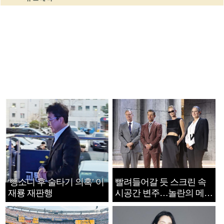
‘뺑소니 후 술타기 의혹’ 이
빨려들어갈 듯 스크린 속
재룡 재판행
시공간 변주…놀란의 메시
지는 ‘전쟁 속죄’