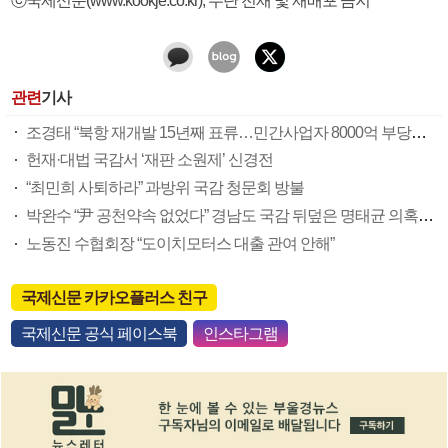
관련
기사
조경태 “북항 재개발 15년째 표류…민간사업자 8000억 부당이득”
헌재·대법 국감서 ‘재판 소원제’ 신경전
“최민희 사퇴하라” 과방위 국감 청문회 방불
박완수 “尹 공천약속 없었다” 경남도 국감 뒤덮은 명태균 의혹(종합)
노동진 수협회장 “도이치모터스 대출 관여 안해”
국제신문 카카오플러스 친구
국제신문 공식 페이스북
인스타그램