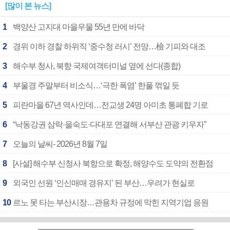
[많이 본 뉴스]
1
백양산 고지대 마을우물 55년 만에 바닥
2
경위 이하 경찰 하위직 ‘중수청 러시’ 전망…檢 기피와 대조
3
해수부 청사, 북항 국제여객터미널 옆에 선다(종합)
4
부울경 주말부터 비소식…‘극한 폭염’ 한풀 꺾일 듯
5
피란마을 67년 역사인데…전교생 24명 아미초 통폐합 기로
6
“낙동강권 삼락·을숙도·다대포 연결해 서부산 관광 키우자”
7
오늘의 날씨- 2026년 8월 7일
8
[사설] 해수부 신청사 북항으로 확정, 해양수도 도약의 전환점
9
외국인 선원 ‘인신매매 경유지’ 된 부산…우려가 현실로
10
르노 못 타는 부산시장…관용차 규정에 막힌 지역기업 응원