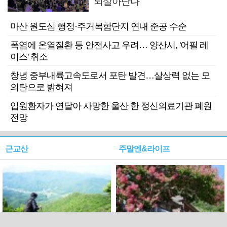
되살아난다
마산 원도심 행정·주거복합단지 연내 준공 수순
폭염에 온열질환 등 안전사고 우려… 양산시, '어필 레
이스' 취소
창녕 중부내륙고속도로서 포탄 발견…살상력 없는 모
의탄으로 밝혀져
입원환자가 연달아 사망한 울산 한 정신의료기관 폐원
전망
근교산
주말엔&라이프