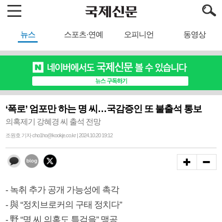
뉴스
스포츠·연예
오피니언
동영상
‘폭로’ 엄포만 하는 명 씨…국감증인 또 불출석 통보
의혹제기 강혜경 씨 출석 전망
조원호 기자 cho1ho@kookje.co.kr | 2024.10.20 19:12
- 녹취 추가 공개 가능성에 촉각
- 與 “정치브로커의 구태 정치다”
- 野 “명 씨 의혹도 특검을” 맹공