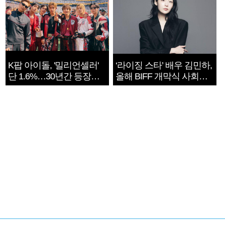
K팝 아이돌, '밀리언셀러'
‘라이징 스타’ 배우 김민하,
단 1.6%…30년간 등장
올해 BIFF 개막식 사회자
1182개팀 전수조사
확정