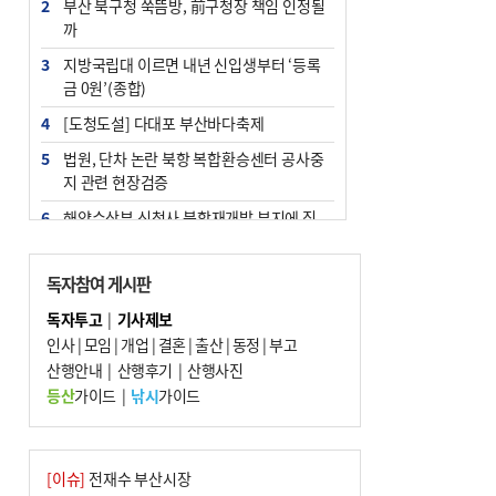
2
부산 북구청 쑥뜸방, 前구청장 책임 인정될
까
3
지방국립대 이르면 내년 신입생부터 ‘등록
금 0원’(종합)
4
[도청도설] 다대포 부산바다축제
5
법원, 단차 논란 북항 복합환승센터 공사중
지 관련 현장검증
6
해양수산부 신청사 북항재개발 부지에 짓
는다
7
지역 상권도 말라죽을 판이라…가뭄 속 밀
독자참여 게시판
양물축제 강행 논란
독자투고
|
기사제보
8
통영시민 추석 전 35만 원 받는다
인사
|
모임
|
개업
|
결혼
|
출산
|
동정
|
부고
9
산행안내
부산 철강공장 50대 노동자 추락사
|
산행후기
|
산행사진
등산
가이드
|
낚시
가이드
10
국힘 부산시당, ‘정이한 조력’ 시의원 윤리
위에…‘한동훈 지지’도 신고접수
[이슈]
전재수 부산시장