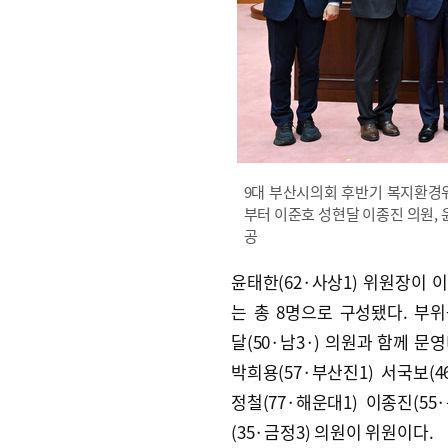
9대 부산시의회 후반기 복지환경
부터 이준호 성현달 이종진 의원, 
공
윤태한(62·사상1) 위원장이 
는 총 8명으로 구성됐다. 부
달(50·남3·) 의원과 함께 문영
박희용(57·부산진1) 서국보(4
정철(77·해운대1) 이종진(55
(35·금정3) 의원이 위원이다.