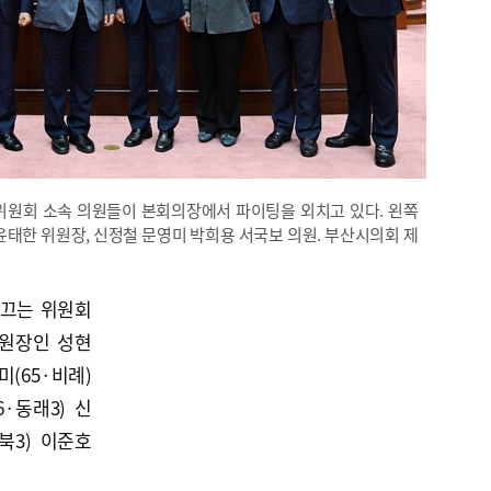
위원회 소속 의원들이 본회의장에서 파이팅을 외치고 있다. 왼쪽
윤태한 위원장, 신정철 문영미 박희용 서국보 의원. 부산시의회 제
이끄는 위원회
위원장인 성현
미(65·비례)
6·동래3) 신
·북3) 이준호