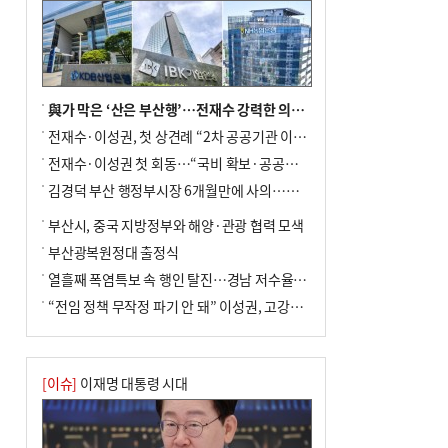
與가 막은 ‘산은 부산행’…전재수 강력한 의지 표명 없인 공염불
전재수·이성권, 첫 상견례 “2차 공공기관 이전 초당 협력”(종합)
전재수·이성권 첫 회동…“국비 확보·공공기관 이전 협력”
김경덕 부산 행정부시장 6개월만에 사의…후임 인선 촉각
부산시, 중국 지방정부와 해양·관광 협력 모색
부산광복원정대 출정식
열흘째 폭염특보 속 행인 탈진…경남 저수율 평년의 절반
“전임 정책 무작정 파기 안 돼” 이성권, 고강도 ‘전재수 견제’ 예고
[이슈]
이재명 대통령 시대