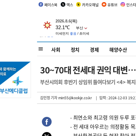
페이스북
엑스
카카오채널
유튜브
인스
사회
정치
경제
해양수산
30~70대 전세대 권익 대변
부산시의회 후반기 상임위 들여다보기 <4> 복
김민정 기자
min55@kookje.co.kr
| 입력 : 2024-12-03 19:2
- 최연소와 최고령 의원 두루 
- 전 세대 아우르는 의정활동 
- 부산환경공단 등 현장 찾아 