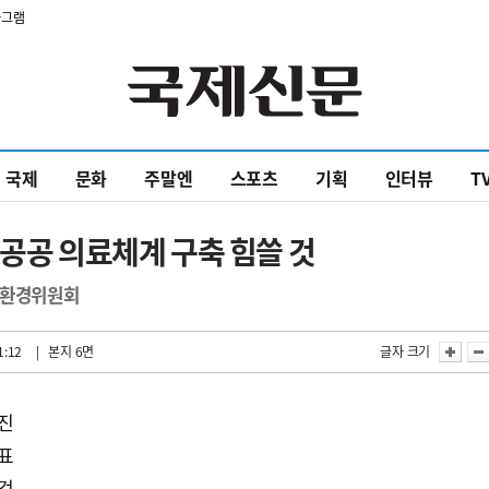
타그램
국제
문화
주말엔
스포츠
기획
인터뷰
T
…공공 의료체계 구축 힘쓸 것
지환경위원회
1:12
| 본지 6면
글자 크기
포진
목표
점검