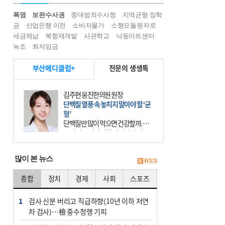
폭염
보완수사권
중대범죄수사청
지역균형 장학
금
산업은행 이전
소비자물가
소형모듈원자로
세금체납
북항재개발
사관학교
낙동아트센터
녹조
최저임금
부산메디클럽+
전문의 생생톡
김주현 웅진한의원 원장
단백질 열풍 속 놓치지 말아야 할 ‘균
형’
단백질만 많이 먹으면 건강할까. 요
즘 건강을 이야기할 때 빠지지 않는
키워드가 단백질이다. 헬스장을 다니
는 젊은 층부터 기초체력을 챙기려는
많이 본 뉴스
중·장년층까지 모두 “
종합
정치
경제
사회
스포츠
1
검사 신분 버리고 직급하향(10년 이하 저연
차 검사)…檢 중수청행 기피