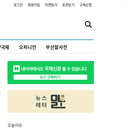
2
로그인
회원가입
지면보기
초판보기
구독신청
V국제
오피니언
부산말사전
오늘
이슈