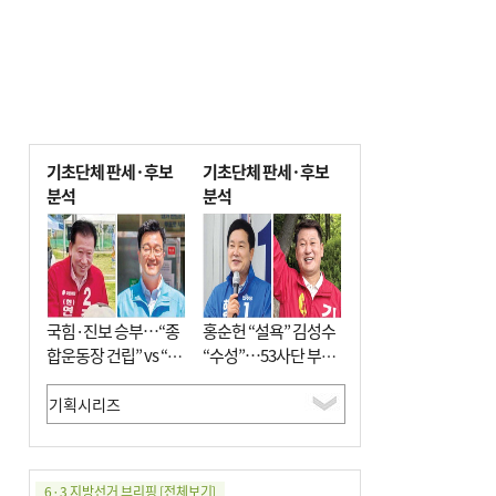
기초단체 판세·후보
기초단체 판세·후보
분석
분석
국힘·진보 승부…“종
홍순헌 “설욕” 김성수
합운동장 건립” vs “출
“수성”…53사단 부지
근 공공버스 도입”
개발엔 한 목소리
6·3 지방선거 브리핑
[전체보기]