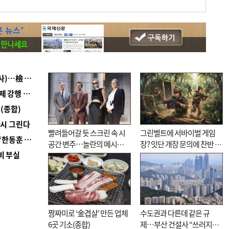
■ 검사 신분 버리고 직급하향(10년 이하 저연차 검사)…檢 중수청행 기피
■ 지역 상권도 말라죽을 판이라…가뭄 속 밀양물축제 강행 논란
(종합)
다시 그린다
빨려들어갈 듯 스크린 속 시
그린벨트에 서바이벌 게임
■ 국힘 부산시당, ‘정이한 조력’ 시의원 윤리위에…‘한동훈 지지’도 신고접수
공간 변주…놀란의 메시지
장? 잇단 개장 문의에 찬반 논
비 부실
는 ‘전쟁 속죄’
쟁
짬짜미로 ‘金겹살’ 만든 업체
수도권과 다른데 같은 규
6곳 기소(종합)
제…부산 건설사 “쓰러지기