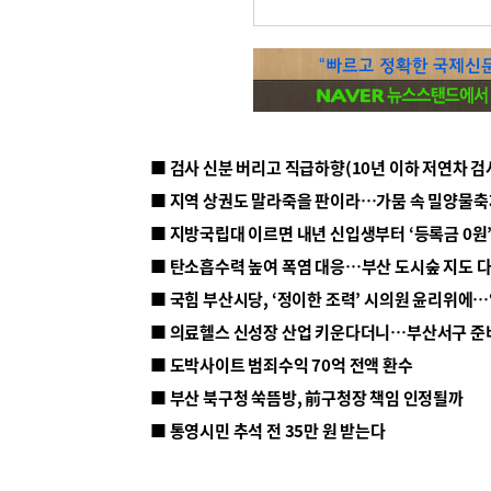
■ 지방국립대 이르면 내년 신입생부터 ‘등록금 0원’
■ 탄소흡수력 높여 폭염 대응…부산 도시숲 지도 
■ 의료헬스 신성장 산업 키운다더니…부산서구 준
■ 도박사이트 범죄수익 70억 전액 환수
■ 부산 북구청 쑥뜸방, 前구청장 책임 인정될까
■ 통영시민 추석 전 35만 원 받는다