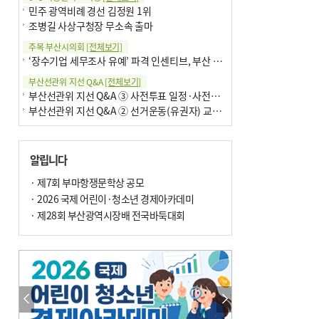
민주 광역비례 경선 김정원 1위
조병길 사상구청장 무소속 출마
주목 부산시의회
[전체보기]
‘장수기업 세무조사 유예’ 파격 인센티브, 부산 유출 막을까
부산선관위 지선 Q&A
[전체보기]
부산선관위 지선 Q&A ③ 사전투표 일정·사전투표함 보관
부산선관위 지선 Q&A ② 선거운동(유권자) 교육감투표용지
알립니다
· 제7회 부마항쟁문학상 공모
· 2026 국제 어린이·청소년 경제아카데미
· 제28회 부산광역시장배 전국바둑대회