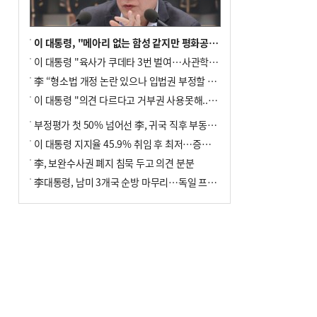
이 대통령, "메아리 없는 함성 같지만 평화공존책 계속해야"
이 대통령 "육사가 쿠데타 3번 벌여…사관학교 통합 신속히 추진"
李 “형소법 개정 논란 있으나 입법권 부정할 만큼은 아냐”(종합)
이 대통령 "의견 다르다고 거부권 사용못해.. 입법권 부정할 상황이라 보기 어려워"
부정평가 첫 50% 넘어선 李, 귀국 직후 부동산·증시 점검(종합)
이 대통령 지지율 45.9% 취임 후 최저…증시 폭락·연임 개헌 논란 영향
李, 보완수사권 폐지 침묵 두고 의견 분분
李대통령, 남미 3개국 순방 마무리…독일 프랑크푸르트 향해 출발