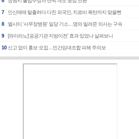
6
창원시 불법주정차 단속 계도 중심 전환
7
인신매매 탈출하다 다친 외국인, 치료비 폭탄까지 맞을뻔
8
엘시티 ‘사무장병원’ 일당 기소…명의 빌려준 의사는 구속
9
[와이라노]‘공공기관 지방이전’ 효과 있었나 살펴보니
10
신고 없이 홍보·모집…민간임대조합 피해 주의보