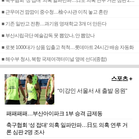
■ 축구협회 ‘성 접대’ 의혹 일파만파…日도 의혹 연루 거론 심판 2명 조사
■ 근무여건 깜깜이 중수청…檢수사관 이직 놓고 혼란
■ 기존 일반고 전환…과기원 영재학교 3개 더 만든다
■ 부산시립극단 예술감독 못 뽑았나, 안 뽑았나
■ 로봇 1000대가 상품 입출고 척척…롯데마트 24시간 배송 자동화
■ 해수부 청사, 북항 국제여객터미널 옆에 선다(종합)
스포츠 +
“이강인 서울서 새 출발 응원”
패패패패…부산아이파크 1부 승격 급제동
축구협회 ‘성 접대’ 의혹 일파만파…日도 의혹 연루 거
론 심판 2명 조사