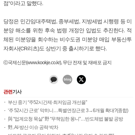
점”이라고 말했다.
당정은 민간임대주택법, 종부세법, 지방세법 시행령 등 미
분양 해소를 위한 후속 법령 개정안 입법도 추진한다. 적
체된 미분양을 회수하는 비수도권 미분양 매입 부동산투
자회사(CR리츠)도 상반기 중 출시하기로 했다.
ⓒ국제신문(www.kookje.co.kr), 무단 전재 및 재배포 금지
관련
기사
부산 중기 “주52시간제·최저임금 개선을”
‘주 52시간 근로’ 막히니…특별연장근로 3→6개월 확대?(종합)
與 “업계요청 묵살” 野 “무책임한 몽니”…반도체법 불발 공방
野, AI·방산 이슈 공략 박차