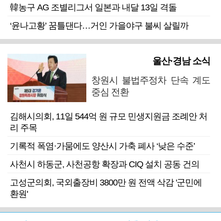
韓농구 AG 조별리그서 일본과 내달 13일 격돌
‘윤나고황’ 꿈틀댄다…거인 가을야구 불씨 살릴까
울산·경남 소식
창원시 불법주정차 단속 계도
중심 전환
김해시의회, 11일 544억 원 규모 민생지원금 조례안 처
리 주목
기록적 폭염·가뭄에도 양산시 가축 폐사 ‘낮은 수준’
사천시 하동군, 사천공항 확장과 CIQ 설치 공동 건의
고성군의회, 국외출장비 3800만 원 전액 삭감 '군민에
환원'