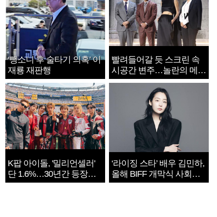
‘뺑소니 후 술타기 의혹’ 이
빨려들어갈 듯 스크린 속
재룡 재판행
시공간 변주…놀란의 메시
지는 ‘전쟁 속죄’
K팝 아이돌, '밀리언셀러'
‘라이징 스타’ 배우 김민하,
단 1.6%…30년간 등장
올해 BIFF 개막식 사회자
1182개팀 전수조사
확정