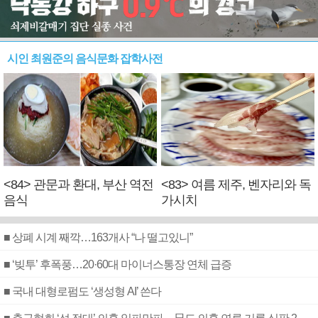
시인 최원준의 음식문화 잡학사전
<84> 관문과 환대, 부산 역전
<83> 여름 제주, 벤자리와 독
음식
가시치
■ 상폐 시계 째깍…163개사 “나 떨고있니”
■ ‘빚투’ 후폭풍…20·60대 마이너스통장 연체 급증
■ 국내 대형로펌도 ‘생성형 AI’ 쓴다