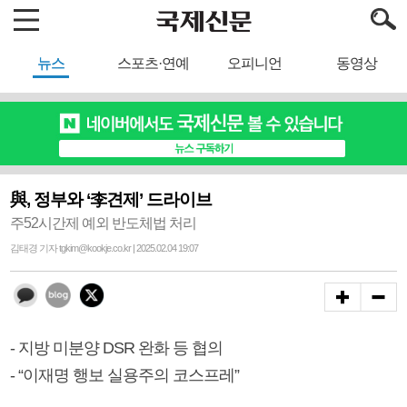
뉴스
스포츠·연예
오피니언
동영상
與, 정부와 ‘李견제’ 드라이브
주52시간제 예외 반도체법 처리
김태경 기자 tgkim@kookje.co.kr | 2025.02.04 19:07
- 지방 미분양 DSR 완화 등 협의
- “이재명 행보 실용주의 코스프레”