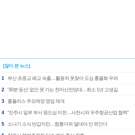
[많이 본 뉴스]
1
부산 초중교 폐교 속출…활용처 못찾아 도심 흉물화 우려
2
‘30분 등산’ 없인 못 가는 천마산전망대…최소 1년 고생길
3
홈플러스 주요매장 영업 재개
4
“진주시 일부 부서 원도심 이전…사천시와 우주항공산업 협력”
5
소나기 소식 반갑지만…찜통더위·열대야 안 꺾인다