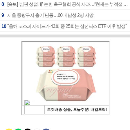
8
[속보] ‘심판 성접대’ 논란 축구협회 공식 사과…“현재는 부적절 행위 없어”
9
서울 중랑구서 흉기 난동…60대 남성 2명 사망
10
"올해 코스피 사이드카 43회 중 25회는 삼전닉스 ETF 이후 발생"