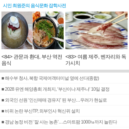
시인 최원준의 음식문화 잡학사전
<84> 관문과 환대, 부산 역전
<83> 여름 제주, 벤자리와 독
음식
가시치
■ 해수부 청사, 북항 국제여객터미널 옆에 선다(종합)
■ 2028 유엔 해양총회 개최지, ‘부산이냐 제주냐’ 10일 결정
■ 외국인 선원 ‘인신매매 경유지’ 된 부산…우려가 현실로
■ 비위 논란 부산TP, 외부인사 혁신위 설치
■ 경남 농정 비전 ‘잘 사는 농촌’…스마트팜 1000㏊까지 늘린다