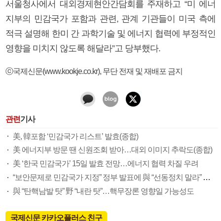
서울청사에서 대외경제현안간담회를 주재하고 “미 에너
지부의 민감국가 포함과 관련, 관계 기관들이 미국 측에
적극 설명해 한미 간 과학기술 및 에너지 협력에 부정적인
영향을 미치지 않도록 해달라”고 당부했다.
ⓒ국제신문(www.kookje.co.kr), 무단 전재 및 재배포 금지
관련
기사
美, 韓포함 ‘민감국가 리스트’ 발효(종합)
美 에너지부 방문 땐 신원조회 받아…대외 이미지 추락도(종합)
美 ‘한국 민감국가’ 15일 발효 전망…에너지 협력 차질 우려
“보안문제로 민감국가 지정” 정부 발표에 與 “선동정치 말라” 野 “핵무장론 탓” 설전
與 “탄핵남발 탓” 野 “내란 탓”…핵무장론 영향일 가능성도
국제신문 카카오플러스 친구