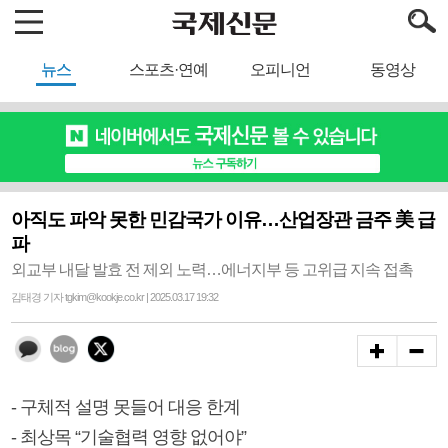
뉴스
스포츠·연예
오피니언
동영상
아직도 파악 못한 민감국가 이유…산업장관 금주 美 급
파
외교부 내달 발효 전 제외 노력…에너지부 등 고위급 지속 접촉
김태경 기자 tgkim@kookje.co.kr | 2025.03.17 19:32
- 구체적 설명 못들어 대응 한계
- 최상목 “기술협력 영향 없어야”