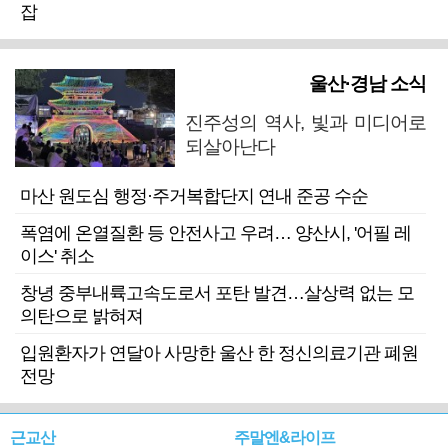
잡
울산·경남 소식
진주성의 역사, 빛과 미디어로
되살아난다
마산 원도심 행정·주거복합단지 연내 준공 수순
폭염에 온열질환 등 안전사고 우려… 양산시, '어필 레
이스' 취소
창녕 중부내륙고속도로서 포탄 발견…살상력 없는 모
의탄으로 밝혀져
입원환자가 연달아 사망한 울산 한 정신의료기관 폐원
전망
근교산
주말엔&라이프