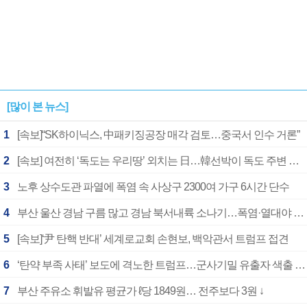
[많이 본 뉴스]
1
[속보]“SK하이닉스, 中패키징공장 매각 검토…중국서 인수 거론”
2
[속보] 여전히 ‘독도는 우리땅’ 외치는 日…韓선박이 독도 주변 해양조사 활동하자 반발
3
노후 상수도관 파열에 폭염 속 사상구 2300여 가구 6시간 단수
4
부산 울산 경남 구름 많고 경남 북서내륙 소나기…폭염·열대야 계속
5
[속보]‘尹 탄핵 반대’ 세계로교회 손현보, 백악관서 트럼프 접견
6
‘탄약 부족 사태’ 보도에 격노한 트럼프…군사기밀 유출자 색출 지시
7
부산 주유소 휘발유 평균가 ℓ당 1849원… 전주보다 3원 ↓