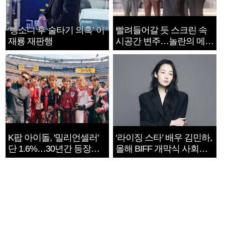
‘뺑소니 후 술타기 의혹’ 이
빨려들어갈 듯 스크린 속
재룡 재판행
시공간 변주…놀란의 메시
지는 ‘전쟁 속죄’
K팝 아이돌, '밀리언셀러'
‘라이징 스타’ 배우 김민하,
단 1.6%…30년간 등장
올해 BIFF 개막식 사회자
1182개팀 전수조사
확정