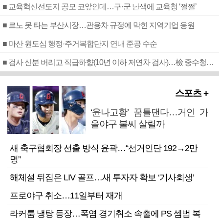
■ 교육혁신선도지 공모 코앞인데…구·군 난색에 교육청 ‘쩔쩔’
■ 르노 못 타는 부산시장…관용차 규정에 막힌 지역기업 응원
■ 마산 원도심 행정·주거복합단지 연내 준공 수순
■ 검사 신분 버리고 직급하향(10년 이하 저연차 검사)…檢 중수청행 기피
스포츠 +
‘윤나고황’ 꿈틀댄다…거인 가
을야구 불씨 살릴까
새 축구협회장 선출 방식 윤곽…“선거인단 192→2만
명”
해체설 뒤집은 LIV 골프…새 투자자 확보 ‘기사회생’
프로야구 취소…11일부터 재개
라커룸 냉탕 등장…폭염 경기취소 속출에 PS 셈법 복