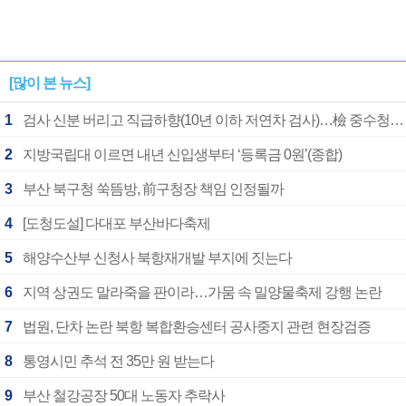
[많이 본 뉴스]
1
검사 신분 버리고 직급하향(10년 이하 저연차 검사)…檢 중수청행 기피
2
지방국립대 이르면 내년 신입생부터 ‘등록금 0원’(종합)
3
부산 북구청 쑥뜸방, 前구청장 책임 인정될까
4
[도청도설] 다대포 부산바다축제
5
해양수산부 신청사 북항재개발 부지에 짓는다
6
지역 상권도 말라죽을 판이라…가뭄 속 밀양물축제 강행 논란
7
법원, 단차 논란 북항 복합환승센터 공사중지 관련 현장검증
8
통영시민 추석 전 35만 원 받는다
9
부산 철강공장 50대 노동자 추락사