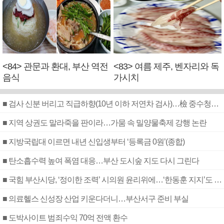
<84> 관문과 환대, 부산 역전
<83> 여름 제주, 벤자리와 독
음식
가시치
■ 검사 신분 버리고 직급하향(10년 이하 저연차 검사)…檢 중수청행 기피
■ 지역 상권도 말라죽을 판이라…가뭄 속 밀양물축제 강행 논란
■ 지방국립대 이르면 내년 신입생부터 ‘등록금 0원’(종합)
■ 탄소흡수력 높여 폭염 대응…부산 도시숲 지도 다시 그린다
■ 국힘 부산시당, ‘정이한 조력’ 시의원 윤리위에…‘한동훈 지지’도 신고접수
■ 의료헬스 신성장 산업 키운다더니…부산서구 준비 부실
■ 도박사이트 범죄수익 70억 전액 환수