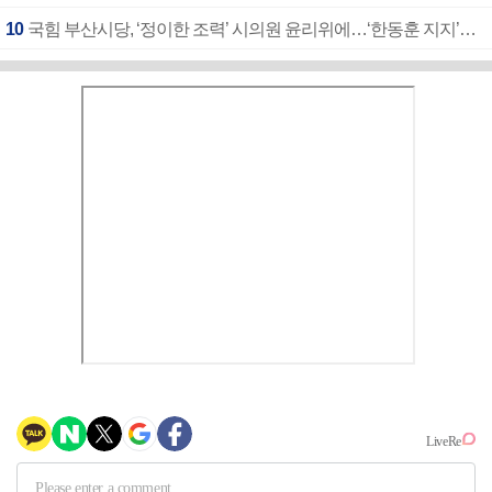
10
국힘 부산시당, ‘정이한 조력’ 시의원 윤리위에…‘한동훈 지지’도 신고접수