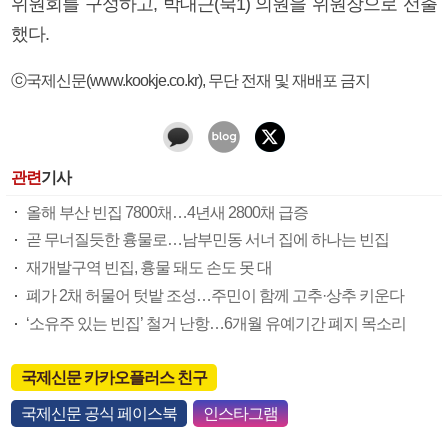
위원회를 구성하고, 박대근(북1) 의원을 위원장으로 선출
했다.
ⓒ국제신문(www.kookje.co.kr), 무단 전재 및 재배포 금지
관련
기사
올해 부산 빈집 7800채…4년새 2800채 급증
곧 무너질듯한 흉물로…남부민동 서너 집에 하나는 빈집
재개발구역 빈집, 흉물 돼도 손도 못 대
폐가 2채 허물어 텃밭 조성…주민이 함께 고추·상추 키운다
‘소유주 있는 빈집’ 철거 난항…6개월 유예기간 폐지 목소리
국제신문 카카오플러스 친구
국제신문 공식 페이스북
인스타그램