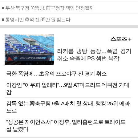
■ 부산 북구청 쑥뜸방, 前구청장 책임 인정될까
■ 통영시민 추석 전 35만 원 받는다
스포츠 +
라커룸 냉탕 등장…폭염 경기
취소 속출에 PS 셈법 복잡
극한 폭염에…초유의 프로야구 전 경기 취소
이강인 “아우파 알레티”…9일 AT마드리드 데뷔전 기대
감
감독 없는 韓축구팀 9월 A매치 첫 상대, 랭킹 25위 에콰
도르
“성공은 자이언츠서” 이정후, 멀티홈런으로 트레이드
설 날렸다