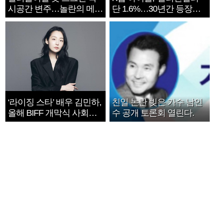
시공간 변주…놀란의 메시
단 1.6%…30년간 등장
지는 ‘전쟁 속죄’
1182개팀 전수조사
‘라이징 스타’ 배우 김민하,
친일 논란 빚은 가수 남인
올해 BIFF 개막식 사회자
수 공개 토론회 열린다.
확정