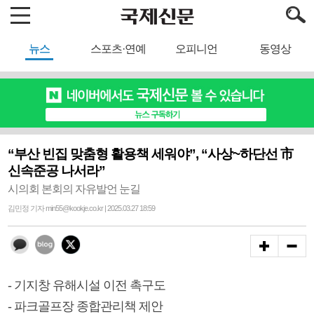
뉴스
스포츠·연예
오피니언
동영상
“부산 빈집 맞춤형 활용책 세워야”, “사상~하단선 市
신속준공 나서라”
시의회 본회의 자유발언 눈길
김민정 기자 min55@kookje.co.kr | 2025.03.27 18:59
- 기지창 유해시설 이전 촉구도
- 파크골프장 종합관리책 제안