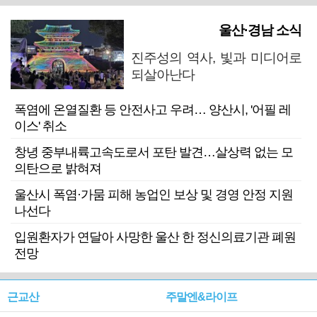
울산·경남 소식
진주성의 역사, 빛과 미디어로
되살아난다
폭염에 온열질환 등 안전사고 우려… 양산시, '어필 레
이스' 취소
창녕 중부내륙고속도로서 포탄 발견…살상력 없는 모
의탄으로 밝혀져
울산시 폭염·가뭄 피해 농업인 보상 및 경영 안정 지원
나선다
입원환자가 연달아 사망한 울산 한 정신의료기관 폐원
전망
근교산
주말엔&라이프