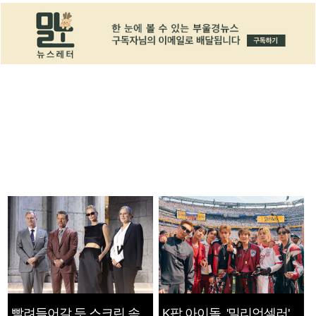
빨려들어갈 듯 스크린 속
K팝 아이돌, '밀리언셀러'