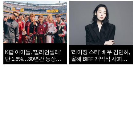
K팝 아이돌, '밀리언셀러'
‘라이징 스타’ 배우 김민하,
단 1.6%…30년간 등장
올해 BIFF 개막식 사회자
1182개팀 전수조사
확정