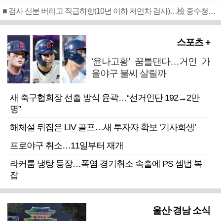
■ 검사 신분 버리고 직급하향(10년 이하 저연차 검사)…檢 중수청행 기피
스포츠 +
‘윤나고황’ 꿈틀댄다…거인 가
을야구 불씨 살릴까
새 축구협회장 선출 방식 윤곽…“선거인단 192→2만
명”
해체설 뒤집은 LIV 골프…새 투자자 확보 ‘기사회생’
프로야구 취소…11일부터 재개
라커룸 냉탕 등장…폭염 경기취소 속출에 PS 셈법 복
잡
울산·경남 소식