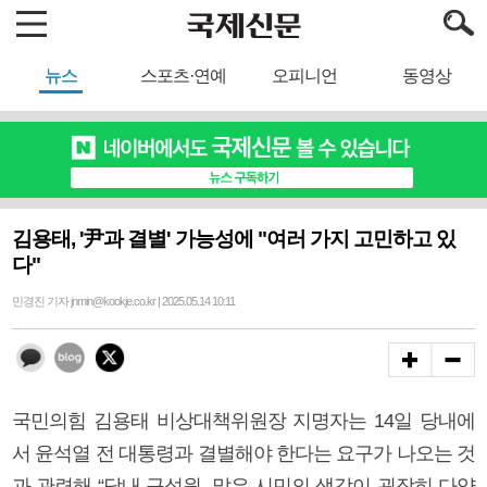
뉴스
스포츠·연예
오피니언
동영상
김용태, '尹과 결별' 가능성에 "여러 가지 고민하고 있
다"
민경진 기자 jnmin@kookje.co.kr | 2025.05.14 10:11
국민의힘 김용태 비상대책위원장 지명자는 14일 당내에
서 윤석열 전 대통령과 결별해야 한다는 요구가 나오는 것
과 관련해 “당내 구성원, 많은 시민의 생각이 굉장히 다양