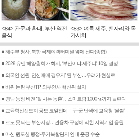
<84> 관문과 환대, 부산 역전
<83> 여름 제주, 벤자리와 독
음식
가시치
■ 해수부 청사, 북항 국제여객터미널 옆에 선다(종합)
■ 2028 유엔 해양총회 개최지, ‘부산이냐 제주냐’ 10일 결정
■ 외국인 선원 ‘인신매매 경유지’ 된 부산…우려가 현실로
■ 비위 논란 부산TP, 외부인사 혁신위 설치
■ 경남 농정 비전 ‘잘 사는 농촌’…스마트팜 1000㏊까지 늘린다
■ 교육혁신선도지 공모 코앞인데…구·군 난색에 교육청 ‘쩔쩔’
■ 르노 못 타는 부산시장…관용차 규정에 막힌 지역기업 응원
■ 마산 원도심 행정·주거복합단지 연내 준공 수순