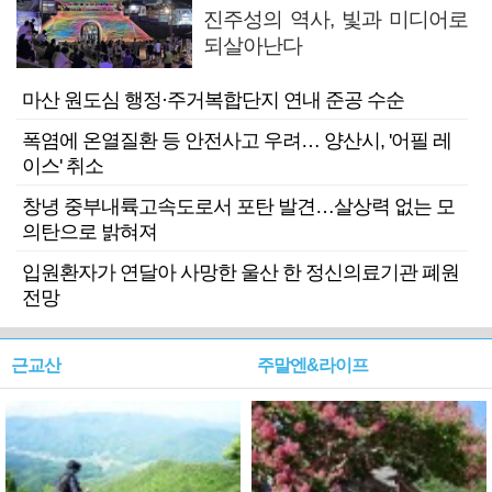
진주성의 역사, 빛과 미디어로
되살아난다
마산 원도심 행정·주거복합단지 연내 준공 수순
폭염에 온열질환 등 안전사고 우려… 양산시, '어필 레
이스' 취소
창녕 중부내륙고속도로서 포탄 발견…살상력 없는 모
의탄으로 밝혀져
입원환자가 연달아 사망한 울산 한 정신의료기관 폐원
전망
근교산
주말엔&라이프