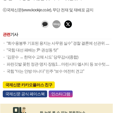
ⓒ국제신문(www.kookje.co.kr), 무단 전재 및 재배포 금지
관련
기사
“회수용봉투 기표된 용지는 사무원 실수” 경찰 결론에 선관위 부실 투표관리 도마(종합)
“국힘 대선 패배는 尹·권성동 탓”
‘김문수 → 한덕수 교체 시도’ 당무감사(종합)
파란깃발 꽂힌 정관·명지·장림1…마린시티·엘시티 등 보수텃밭도 미세변화 감지
국힘 “더는 안방 아니다” 민주 “보수 여전히 견고”
국제신문 카카오플러스 친구
국제신문 공식 페이스북
인스타그램