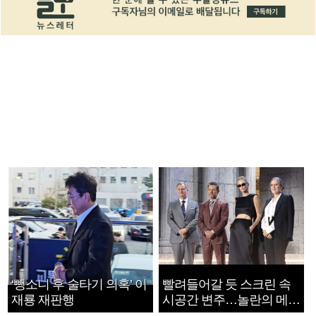
‘뺑소니 후 술타기 의혹’ 이
빨려들어갈 듯 스크린 속
재룡 재판행
시공간 변주…놀란의 메시
지는 ‘전쟁 속죄’