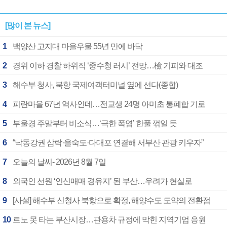
[많이 본 뉴스]
1
백양산 고지대 마을우물 55년 만에 바닥
2
경위 이하 경찰 하위직 ‘중수청 러시’ 전망…檢 기피와 대조
3
해수부 청사, 북항 국제여객터미널 옆에 선다(종합)
4
피란마을 67년 역사인데…전교생 24명 아미초 통폐합 기로
5
부울경 주말부터 비소식…‘극한 폭염’ 한풀 꺾일 듯
6
“낙동강권 삼락·을숙도·다대포 연결해 서부산 관광 키우자”
7
오늘의 날씨- 2026년 8월 7일
8
외국인 선원 ‘인신매매 경유지’ 된 부산…우려가 현실로
9
[사설] 해수부 신청사 북항으로 확정, 해양수도 도약의 전환점
10
르노 못 타는 부산시장…관용차 규정에 막힌 지역기업 응원