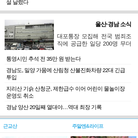
설 날렸다
울산·경남 소식
대포통장 모집해 전국 범죄조
직에 공급한 일당 200명 무더
기 검거
통영시민 추석 전 35만 원 받는다
경남도, 밀양 가뭄에 산림청 산불진화차량 22대 긴급
투입
지리산 기슭 산청군, 제한급수 이어 어린이 물놀이장
운영도 취소
경남 양산 20일째 열대야…역대 최장 기록
근교산
주말엔&라이프