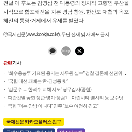
전날 이 후보는 김영삼 전 대통령의 정치적 고향인 부산을
시작으로 합포해전을 치른 경남 창원, 한산도 대첩과 옥포
해전의 통영·거제에서 유세를 벌였다
ⓒ국제신문(www.kookje.co.kr), 무단 전재 및 재배포 금지
관련
기사
“회수용봉투 기표된 용지는 사무원 실수” 경찰 결론에 선관위 부실 투표관리 도마(종합)
“국힘 대선 패배는 尹·권성동 탓”
‘김문수 → 한덕수 교체 시도’ 당무감사(종합)
파란깃발 꽂힌 정관·명지·장림1…마린시티·엘시티 등 보수텃밭도 미세변화 감지
국힘 “더는 안방 아니다” 민주 “보수 여전히 견고”
국제신문 카카오플러스 친구