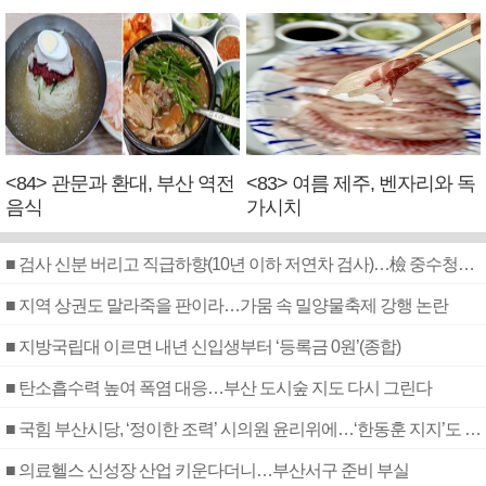
<84> 관문과 환대, 부산 역전
<83> 여름 제주, 벤자리와 독
음식
가시치
■ 검사 신분 버리고 직급하향(10년 이하 저연차 검사)…檢 중수청행 기피
■ 지역 상권도 말라죽을 판이라…가뭄 속 밀양물축제 강행 논란
■ 지방국립대 이르면 내년 신입생부터 ‘등록금 0원’(종합)
■ 탄소흡수력 높여 폭염 대응…부산 도시숲 지도 다시 그린다
■ 국힘 부산시당, ‘정이한 조력’ 시의원 윤리위에…‘한동훈 지지’도 신고접수
■ 의료헬스 신성장 산업 키운다더니…부산서구 준비 부실