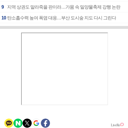
9
지역 상권도 말라죽을 판이라…가뭄 속 밀양물축제 강행 논란
10
탄소흡수력 높여 폭염 대응…부산 도시숲 지도 다시 그린다