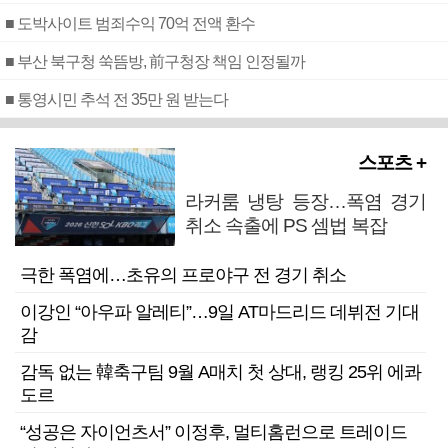
■ 도박사이트 범죄수익 70억 전액 환수
■ 부산 북구청 쑥뜸방, 前구청장 책임 인정될까
■ 통영시민 추석 전 35만 원 받는다
스포츠 +
라커룸 냉탕 등장…폭염 경기
취소 속출에 PS 셈법 복잡
극한 폭염에…초유의 프로야구 전 경기 취소
이강인 “아우파 알레티”…9일 AT마드리드 데뷔전 기대
감
감독 없는 韓축구팀 9월 A매치 첫 상대, 랭킹 25위 에콰
도르
“성공은 자이언츠서” 이정후, 멀티홈런으로 트레이드