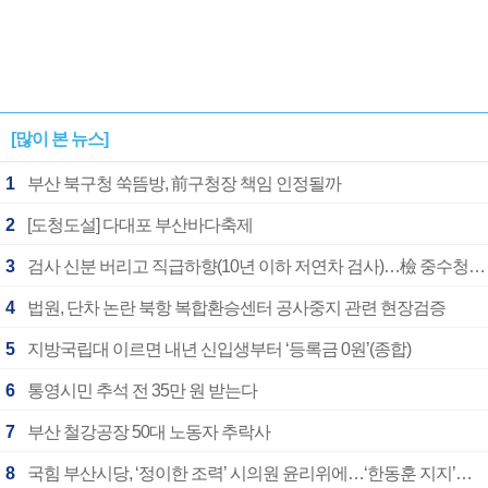
[많이 본 뉴스]
1
부산 북구청 쑥뜸방, 前구청장 책임 인정될까
2
[도청도설] 다대포 부산바다축제
3
검사 신분 버리고 직급하향(10년 이하 저연차 검사)…檢 중수청행 기피
4
법원, 단차 논란 북항 복합환승센터 공사중지 관련 현장검증
5
지방국립대 이르면 내년 신입생부터 ‘등록금 0원’(종합)
6
통영시민 추석 전 35만 원 받는다
7
부산 철강공장 50대 노동자 추락사
8
국힘 부산시당, ‘정이한 조력’ 시의원 윤리위에…‘한동훈 지지’도 신고접수