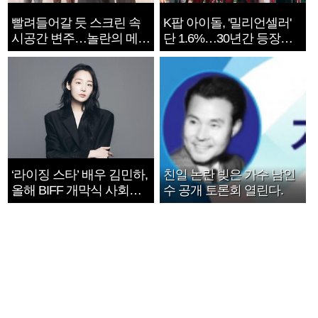
빨려들어갈 듯 스크린 속
K팝 아이돌, '밀리언셀러'
시공간 변주…놀란의 메시
단 1.6%…30년간 등장
지는 ‘전쟁 속죄’
1182개팀 전수조사
‘라이징 스타’ 배우 김민하,
친일 논란 빚은 가수 남인
올해 BIFF 개막식 사회자
수 공개 토론회 열린다.
확정