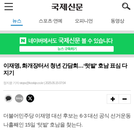
뉴스
스포츠·연예
오피니언
동영상
이재명, 화개장터서 청년 간담회…‘텃밭’ 호남 표심 다
지기
정지윤 기자 stopx@kookje.co.kr | 2025.05.15 07:04
더불어민주당 이재명 대선 후보는 6·3 대선 공식 선거운동
나흘째인 15일 ‘텃밭’ 호남을 찾는다.