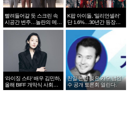
빨려들어갈 듯 스크린 속
K팝 아이돌, '밀리언셀러'
시공간 변주…놀란의 메시
단 1.6%…30년간 등장
지는 ‘전쟁 속죄’
1182개팀 전수조사
‘라이징 스타’ 배우 김민하,
친일 논란 빚은 가수 남인
올해 BIFF 개막식 사회자
수 공개 토론회 열린다.
확정