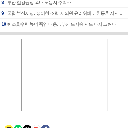
8
부산 철강공장 50대 노동자 추락사
9
국힘 부산시당, ‘정이한 조력’ 시의원 윤리위에…‘한동훈 지지’도 신고접수
10
탄소흡수력 높여 폭염 대응…부산 도시숲 지도 다시 그린다