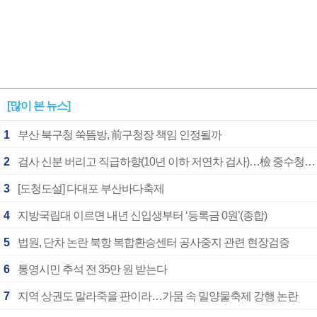
[많이 본 뉴스]
1
부산 북구청 쑥뜸방, 前구청장 책임 인정될까
2
검사 신분 버리고 직급하향(10년 이하 저연차 검사)…檢 중수청행 기피
3
[도청도설] 다대포 부산바다축제
4
지방국립대 이르면 내년 신입생부터 ‘등록금 0원’(종합)
5
법원, 단차 논란 북항 복합환승센터 공사중지 관련 현장검증
6
통영시민 추석 전 35만 원 받는다
7
지역 상권도 말라죽을 판이라…가뭄 속 밀양물축제 강행 논란