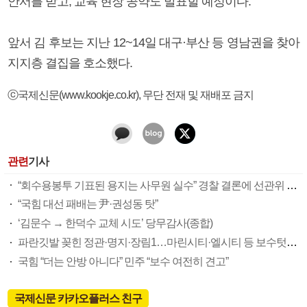
안서를 받고, 교육 현장 공약도 발표할 예정이다.
앞서 김 후보는 지난 12~14일 대구·부산 등 영남권을 찾아
지지층 결집을 호소했다.
ⓒ국제신문(www.kookje.co.kr), 무단 전재 및 재배포 금지
관련
기사
“회수용봉투 기표된 용지는 사무원 실수” 경찰 결론에 선관위 부실 투표관리 도마(종합)
“국힘 대선 패배는 尹·권성동 탓”
‘김문수 → 한덕수 교체 시도’ 당무감사(종합)
파란깃발 꽂힌 정관·명지·장림1…마린시티·엘시티 등 보수텃밭도 미세변화 감지
국힘 “더는 안방 아니다” 민주 “보수 여전히 견고”
국제신문 카카오플러스 친구