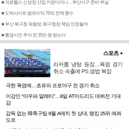
■ 의료헬스 신성장 산업 키운다더니…부산서구 준비 부실
■ 도박사이트 범죄수익 70억 전액 환수
■ 부산 북구청 쑥뜸방, 前구청장 책임 인정될까
■ 통영시민 추석 전 35만 원 받는다
스포츠 +
라커룸 냉탕 등장…폭염 경기
취소 속출에 PS 셈법 복잡
극한 폭염에…초유의 프로야구 전 경기 취소
이강인 “아우파 알레티”…9일 AT마드리드 데뷔전 기대
감
감독 없는 韓축구팀 9월 A매치 첫 상대, 랭킹 25위 에콰
도르