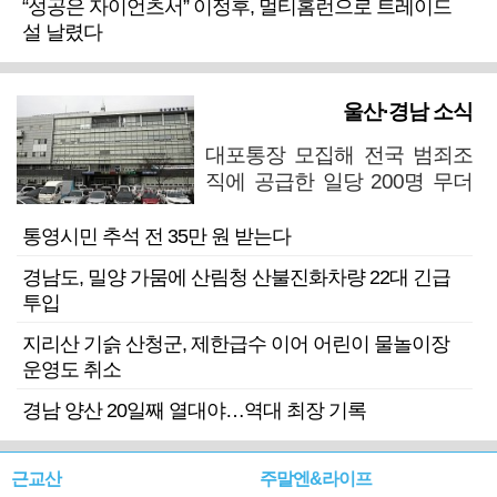
“성공은 자이언츠서” 이정후, 멀티홈런으로 트레이드
설 날렸다
울산·경남 소식
대포통장 모집해 전국 범죄조
직에 공급한 일당 200명 무더
기 검거
통영시민 추석 전 35만 원 받는다
경남도, 밀양 가뭄에 산림청 산불진화차량 22대 긴급
투입
지리산 기슭 산청군, 제한급수 이어 어린이 물놀이장
운영도 취소
경남 양산 20일째 열대야…역대 최장 기록
근교산
주말엔&라이프