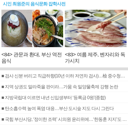
시인 최원준의 음식문화 잡학사전
<84> 관문과 환대, 부산 역전
<83> 여름 제주, 벤자리와 독
음식
가시치
■ 검사 신분 버리고 직급하향(10년 이하 저연차 검사)…檢 중수청행 기피
■ 지역 상권도 말라죽을 판이라…가뭄 속 밀양물축제 강행 논란
■ 지방국립대 이르면 내년 신입생부터 ‘등록금 0원’(종합)
■ 탄소흡수력 높여 폭염 대응…부산 도시숲 지도 다시 그린다
■ 국힘 부산시당, ‘정이한 조력’ 시의원 윤리위에…‘한동훈 지지’도 신고접수