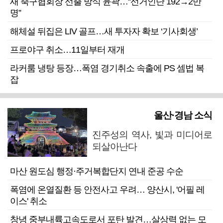
새 축구협회장 선출 방식 윤곽…“선거인단 192→2만
명”
해체설 뒤집은 LIV 골프…새 투자자 확보 ‘기사회생’
프로야구 취소…11일부터 재개
라커룸 냉탕 등장…폭염 경기취소 속출에 PS 셈법 복
잡
울산·경남 소식
진주성의 역사, 빛과 미디어로
되살아난다
마산 원도심 행정·주거복합단지 연내 준공 수순
폭염에 온열질환 등 안전사고 우려… 양산시, '어필 레
이스' 취소
창녕 중부내륙고속도로서 포탄 발견…살상력 없는 모