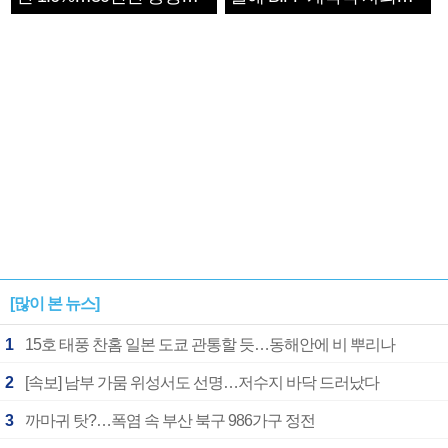
1182개팀 전수조사
확정
[많이 본 뉴스]
1
15호 태풍 찬홈 일본 도쿄 관통할 듯…동해안에 비 뿌리나
2
[속보] 남부 가뭄 위성서도 선명…저수지 바닥 드러났다
3
까마귀 탓?…폭염 속 부산 북구 986가구 정전