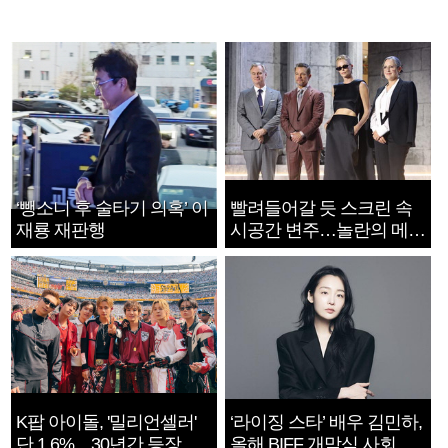
‘뺑소니 후 술타기 의혹’ 이
빨려들어갈 듯 스크린 속
재룡 재판행
시공간 변주…놀란의 메시
지는 ‘전쟁 속죄’
K팝 아이돌, '밀리언셀러'
‘라이징 스타’ 배우 김민하,
단 1.6%…30년간 등장
올해 BIFF 개막식 사회자