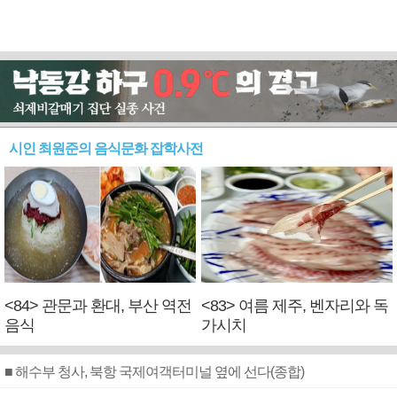
시인 최원준의 음식문화 잡학사전
<84> 관문과 환대, 부산 역전
<83> 여름 제주, 벤자리와 독
음식
가시치
■ 해수부 청사, 북항 국제여객터미널 옆에 선다(종합)