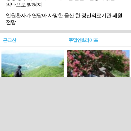
의탄으로 밝혀져
입원환자가 연달아 사망한 울산 한 정신의료기관 폐원
전망
근교산
주말엔&라이프
근교산&그너머…상주·문경
폭염보다 더 뜨거워라…100
청화산~시루봉
일을 붉게 불태울 ‘선비정신’
피었네
PC버전
엑스
페이스북
Copyright ⓒ 2015 All rights reserved by 국제신문