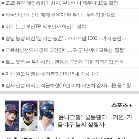
■ 2028 유엔 해양총회 개최지, ‘부산이냐 제주냐’ 10일 결정
■ 외국인 선원 ‘인신매매 경유지’ 된 부산…우려가 현실로
■ 비위 논란 부산TP, 외부인사 혁신위 설치
■ 경남 농정 비전 ‘잘 사는 농촌’…스마트팜 1000㏊까지 늘린다
■ 교육혁신선도지 공모 코앞인데…구·군 난색에 교육청 ‘쩔쩔’
■ 르노 못 타는 부산시장…관용차 규정에 막힌 지역기업 응원
■ 마산 원도심 행정·주거복합단지 연내 준공 수순
■ 검사 신분 버리고 직급하향(10년 이하 저연차 검사)…檢 중수청행 기피
스포츠 +
‘윤나고황’ 꿈틀댄다…거인 가
을야구 불씨 살릴까