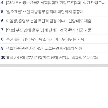
4
[2026 부산청소년극지체험탐험대 현장르포] 3회 : 석탄 탄광촌에서 북극 연구의 중심지로
5
‘혐오표현’ 쓰면 지방공무원 최대 파면까지 중징계
6
이임생, 홍명보 선임 독단적 결정 아냐…면담 메모 제출
7
[속보] 부산·김해·울주 ‘경계 단계’…전국 48개 시군 가뭄
8
부산·울산·경남 폭염 속 소나기·비…무더위는 지속
9
경찰가족 관련 사건 45건…그동안 파악조차 안해
10
홈플 사태에 2분기 대형마트 판매 9.4%↓…백화점은 14.8%↑