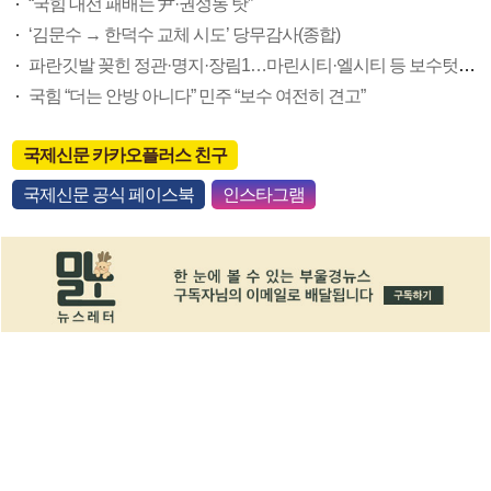
“국힘 대선 패배는 尹·권성동 탓”
‘김문수 → 한덕수 교체 시도’ 당무감사(종합)
파란깃발 꽂힌 정관·명지·장림1…마린시티·엘시티 등 보수텃밭도 미세변화 감지
국힘 “더는 안방 아니다” 민주 “보수 여전히 견고”
국제신문 카카오플러스 친구
국제신문 공식 페이스북
인스타그램