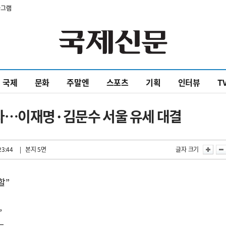
타그램
국제
문화
주말엔
스포츠
기획
인터뷰
T
라…이재명·김문수 서울 유세 대결
23:44
| 본지 5면
글자 크기
할”
”