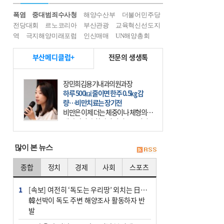
폭염
중대범죄수사청
해양수산부
더불어민주당
전당대회
르노코리아
부산관광
교육혁신선도지
역
극지해양미래포럼
인신매매
UN해양총회
부산메디클럽+
전문의 생생톡
장민희김용기내과의원과장
하루 500㎉ 줄이면 한주 0.5㎏ 감
량…비만치료는 장기전
비만은 이제 더는 체중이나 체형의 문
제가 아니다. 하나의 질병으로 인지
하고 치료와 관리를 해야 한다. 세계
보건기구(WHO)는 이미 1994년 비만
많이 본 뉴스
을 인류의 중요한
종합
정치
경제
사회
스포츠
1
[속보] 여전히 ‘독도는 우리땅’ 외치는 日…
韓선박이 독도 주변 해양조사 활동하자 반
발