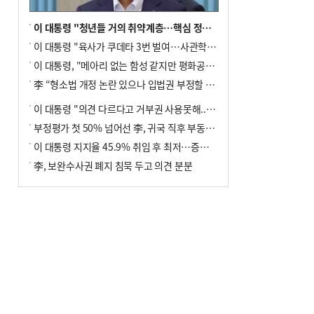
이 대통령 "청년들 거의 취약계층…핵심 정책 재편""
이 대통령 "육사가 쿠데타 3번 벌여…사관학교 통합 신속히 추진"
이 대통령, "메아리 없는 함성 같지만 평화공존책 계속해야"
李 “형소법 개정 논란 있으나 입법권 부정할 만큼은 아냐”(종합)
이 대통령 "의견 다르다고 거부권 사용못해.. 입법권 부정할 상황이라 보기 어려워"
부정평가 첫 50% 넘어선 李, 귀국 직후 부동산·증시 점검(종합)
이 대통령 지지율 45.9% 취임 후 최저…증시 폭락·연임 개헌 논란 영향
李, 보완수사권 폐지 침묵 두고 의견 분분