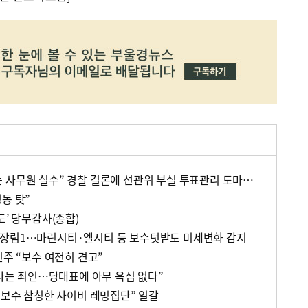
“회수용봉투 기표된 용지는 사무원 실수” 경찰 결론에 선관위 부실 투표관리 도마(종합)
동 탓”
도’ 당무감사(종합)
·장림1…마린시티·엘시티 등 보수텃밭도 미세변화 감지
민주 “보수 여전히 견고”
“나는 죄인…당대표에 아무 욕심 없다”
 보수 참칭한 사이비 레밍집단” 일갈