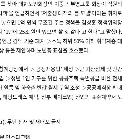
회를 찾아 대한노인회장인 이중근 부영그룹 회장이 직원의
급 시책’을 언급하면서 ‘저출생 대책의 롤 모델’이라는 취지로
 낳으면 1억 원씩 무조건 주는 정책을 김상훈 정책위의장
 ‘1년에 25조 원만 있으면 할 것 같다’고 한다”고 말했다.
연금 감액 기준 폐지 ▷소득 하위 50% 이하 취약계층 대
 인상 등을 제안하며 노년층 표심을 호소했다.
 청계광장에서 ▷‘공정채용법’ 제정 ▷군 가산점제 및 민간
입 ▷청년 1인 가구를 위한 공공주택 특별공급 비율 전체
가 원룸 및 하숙촌 반값 월세 구역 조성 ▷공공예식장 확대
, 웨딩드레스 예약, 신부 메이크업) 산업의 표준계약서 도
kr), 무단 전재 및 재배포 금지
문 인스타그램]