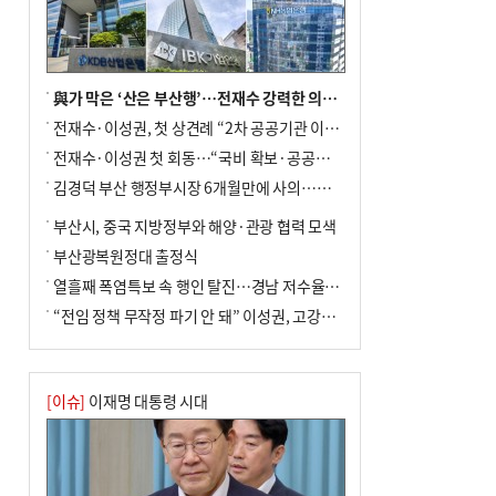
사망
與가 막은 ‘산은 부산행’…전재수 강력한 의지 표명 없인 공염불
전재수·이성권, 첫 상견례 “2차 공공기관 이전 초당 협력”(종합)
전재수·이성권 첫 회동…“국비 확보·공공기관 이전 협력”
김경덕 부산 행정부시장 6개월만에 사의…후임 인선 촉각
부산시, 중국 지방정부와 해양·관광 협력 모색
부산광복원정대 출정식
열흘째 폭염특보 속 행인 탈진…경남 저수율 평년의 절반
“전임 정책 무작정 파기 안 돼” 이성권, 고강도 ‘전재수 견제’ 예고
[이슈]
이재명 대통령 시대