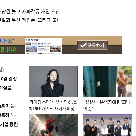
…당권 놓고 계파갈등 재연 조짐
단일화 무산 책임론’ 꼬리표 붙나
합)
10일 결정
 현실로
‘라이징 스타’ 배우 김민하, 올
금정산 작은 암자에 핀 ‘희망
■ 경남 농정 비전 ‘잘 사는 농촌’…스마트팜 1000㏊까지 늘린다
해 BIFF 개막식 사회자 확정
의 꽃’
■ 교육혁신선도지 공모 코앞인데…구·군 난색에 교육청 ‘쩔쩔’
역기업 응원