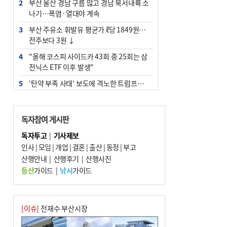
2
부산 울산 경남 구름 많고 경남 북서내륙 소
나기…폭염·열대야 계속
3
부산 주유소 휘발유 평균가 ℓ당 1849원…
전주보다 3원 ↓
4
"올해 코스피 사이드카 43회 중 25회는 삼
전닉스 ETF 이후 발생"
5
‘탄약 부족 사태’ 보도에 격노한 트럼프…
군사기밀 유출자 색출 지시
6
[속보] ‘심판 성접대’ 논란 축구협회 공식 사
독자참여 게시판
과…“현재는 부적절 행위 없어”
독자투고
|
기사제보
7
부산 앞바다에 기름 425ℓ 유출한 러시아 화
인사
|
모임
|
개업
|
결혼
|
출산
|
동정
|
부고
물선 적발
산행안내
|
산행후기
|
산행사진
8
입추 지났지만 푹푹 찐다…온열질환자 10
등산
가이드
|
낚시
가이드
년 만에 3배
9
[2026 부산청소년극지체험탐험대 현장르
포] 2회 : 하늘에서 만난 얼음의 나라
[이슈]
전재수 부산시장
10
서울 중랑구서 흉기 난동…60대 남성 2명