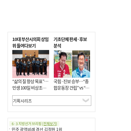
10대 부산시의회 상임
기초단체 판세·후보
위 들여다보기
분석
“삶의 질 향상 목표”…
국힘·진보 승부…“종
민생 100일 비상조치
합운동장 건립” vs “출
면밀 심사
근 공공버스 도입”
6·3 지방선거 브리핑
[전체보기]
민주 광역비례 경선 김정원 1위