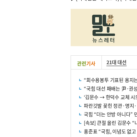
21대 대선
관련
기사
“국힘 대선 패배는 尹·권성
‘김문수 → 한덕수 교체 시
파란깃발 꽂힌 정관·명지
국힘 “더는 안방 아니다” 
[속보] 큰절 올린 김문수 
홍준표 “국힘, 이념도 없고