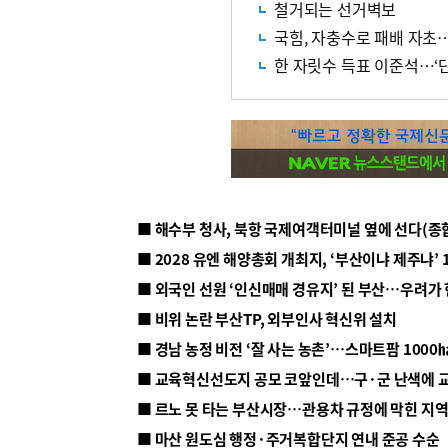
철거되는 선거벽보
국힘, 자충수로 패배 자초
한 자릿수 득표 이준석…‘
■ 해수부 청사, 북항 국제여객터미널 옆에 선다(종
■ 2028 유엔 해양총회 개최지, ‘부산이냐 제주냐’ 
■ 외국인 선원 ‘인신매매 경유지’ 된 부산…우려가
■ 비위 논란 부산TP, 외부인사 혁신위 설치
■ 르노 못 타는 부산시장…관용차 규정에 막힌 지
■ 마산 원도심 행정·주거복합단지 연내 준공 수순