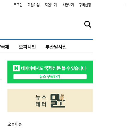
2
로그인
회원가입
지면보기
초판보기
구독신청
V국제
오피니언
부산말사전
오늘
이슈