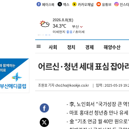
페이스북
엑스
카카오채널
유튜브
인스
사회
정치
경제
해양수산
어르신·청년 세대 표심 잡아
조원호 기자
cho1ho@kookje.co.kr
| 입력 : 2025-05-19 19:
- 李, 노인회서 “국가성장 큰 역
- 마포 홍대선 청년층 만나 유세
- 金 “기초 연금 월 40만 원으로