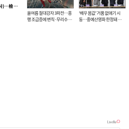
■ 검사 신분 버리고 직급하향(10년 이하 저연차 검사)…檢 중수청행 기피
올여름 절대강자 3파전…흥
‘배우 몸값’ 거품 없애기 시
행 조급증에 변칙·무리수 마
동…중예산영화 한정돼 실
케팅도
효성 의문도