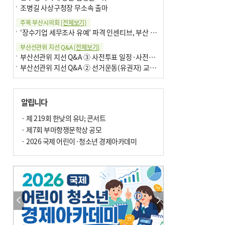
조병길 사상구청장 무소속 출마
주목 부산시의회
[전체보기]
‘장수기업 세무조사 유예’ 파격 인센티브, 부산 유출 막을까
부산선관위 지선 Q&A
[전체보기]
부산선관위 지선 Q&A ③ 사전투표 일정·사전투표함 보관
부산선관위 지선 Q&A ② 선거운동(유권자) 교육감투표용지
알립니다
· 제 219회 한낮의 유U; 콘서트
· 제7회 부마항쟁문학상 공모
· 2026 국제 어린이·청소년 경제아카데미