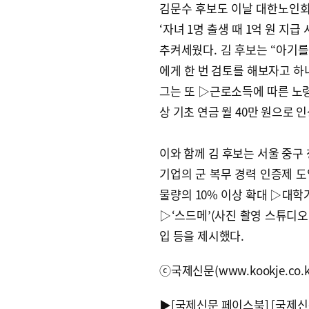
김문수 후보도 이날 대한노인
‘자녀 1명 출생 때 1억 원 지
추켜세웠다. 김 후보는 “아기를
에게 한 번 검토를 해보자고 하니
그는 또 ▷근로소득에 따른 노령
상 기초 연금 월 40만 원으로
이와 함께 김 후보는 서울 중구
기업의 군 복무 경력 인증제 도
물량의 10% 이상 확대 ▷대학
▷‘스드메’(사진 촬영 스튜디오
입 등을 제시했다.
ⓒ국제신문(www.kookje.co.
▶
[국제신문 페이스북]
[국제신