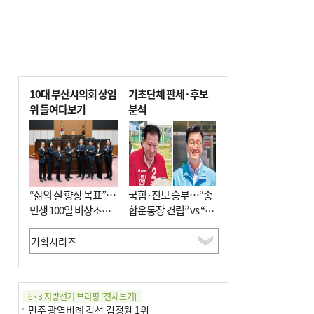
10대 부산시의회 상임
기초단체 판세·후보
위 들여다보기
분석
“삶의 질 향상 목표”…
국힘·진보 승부…“종
민생 100일 비상조치
합운동장 건립” vs “출
면밀 심사
근 공공버스 도입”
6·3 지방선거 브리핑
[전체보기]
민주 광역비례 경선 김정원 1위