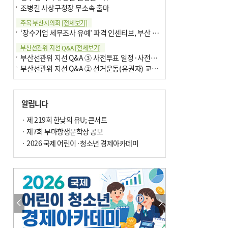
조병길 사상구청장 무소속 출마
주목 부산시의회
[전체보기]
‘장수기업 세무조사 유예’ 파격 인센티브, 부산 유출 막을까
부산선관위 지선 Q&A
[전체보기]
부산선관위 지선 Q&A ③ 사전투표 일정·사전투표함 보관
부산선관위 지선 Q&A ② 선거운동(유권자) 교육감투표용지
알립니다
· 제 219회 한낮의 유U; 콘서트
· 제7회 부마항쟁문학상 공모
· 2026 국제 어린이·청소년 경제아카데미