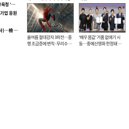
■ 교육혁신선도지 공모 코앞인데…구·군 난색에 교육청 ‘쩔쩔’
역기업 응원
■ 검사 신분 버리고 직급하향(10년 이하 저연차 검사)…檢 중수청행 기피
올여름 절대강자 3파전…흥
‘배우 몸값’ 거품 없애기 시
행 조급증에 변칙·무리수 마
동…중예산영화 한정돼 실
케팅도
효성 의문도