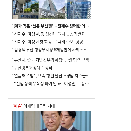
사망
與가 막은 ‘산은 부산행’…전재수 강력한 의지 표명 없인 공염불
전재수·이성권, 첫 상견례 “2차 공공기관 이전 초당 협력”(종합)
전재수·이성권 첫 회동…“국비 확보·공공기관 이전 협력”
김경덕 부산 행정부시장 6개월만에 사의…후임 인선 촉각
부산시, 중국 지방정부와 해양·관광 협력 모색
부산광복원정대 출정식
열흘째 폭염특보 속 행인 탈진…경남 저수율 평년의 절반
“전임 정책 무작정 파기 안 돼” 이성권, 고강도 ‘전재수 견제’ 예고
[이슈]
이재명 대통령 시대