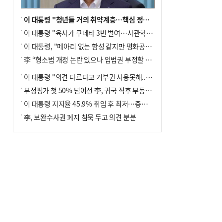
이 대통령 "청년들 거의 취약계층…핵심 정책 재편""
이 대통령 "육사가 쿠데타 3번 벌여…사관학교 통합 신속히 추진"
이 대통령, "메아리 없는 함성 같지만 평화공존책 계속해야"
李 “형소법 개정 논란 있으나 입법권 부정할 만큼은 아냐”(종합)
이 대통령 "의견 다르다고 거부권 사용못해.. 입법권 부정할 상황이라 보기 어려워"
부정평가 첫 50% 넘어선 李, 귀국 직후 부동산·증시 점검(종합)
이 대통령 지지율 45.9% 취임 후 최저…증시 폭락·연임 개헌 논란 영향
李, 보완수사권 폐지 침묵 두고 의견 분분