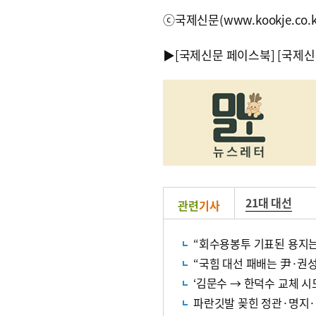
ⓒ국제신문(www.kookje.co.
▶
[국제신문 페이스북]
[국제신
21대 대선
관련
기사
“국힘 대선 패배는 尹·권성
‘김문수 → 한덕수 교체 시
파란깃발 꽂힌 정관·명지