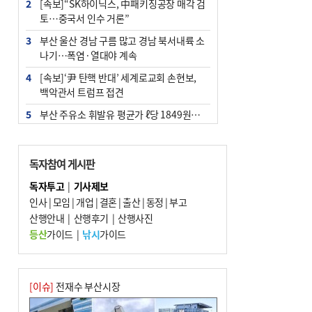
2
[속보]“SK하이닉스, 中패키징공장 매각 검
토…중국서 인수 거론”
3
부산 울산 경남 구름 많고 경남 북서내륙 소
나기…폭염·열대야 계속
4
[속보]‘尹 탄핵 반대’ 세계로교회 손현보,
백악관서 트럼프 접견
5
부산 주유소 휘발유 평균가 ℓ당 1849원…
전주보다 3원 ↓
6
‘탄약 부족 사태’ 보도에 격노한 트럼프…
독자참여 게시판
군사기밀 유출자 색출 지시
독자투고
|
기사제보
7
[속보] ‘심판 성접대’ 논란 축구협회 공식 사
인사
|
모임
|
개업
|
결혼
|
출산
|
동정
|
부고
과…“현재는 부적절 행위 없어”
산행안내
|
산행후기
|
산행사진
8
"올해 코스피 사이드카 43회 중 25회는 삼
등산
가이드
|
낚시
가이드
전닉스 ETF 이후 발생"
9
노후 상수도관 파열에 폭염 속 사상구 2300
여 가구 6시간 단수
[이슈]
전재수 부산시장
10
서울 중랑구서 흉기 난동…60대 남성 2명