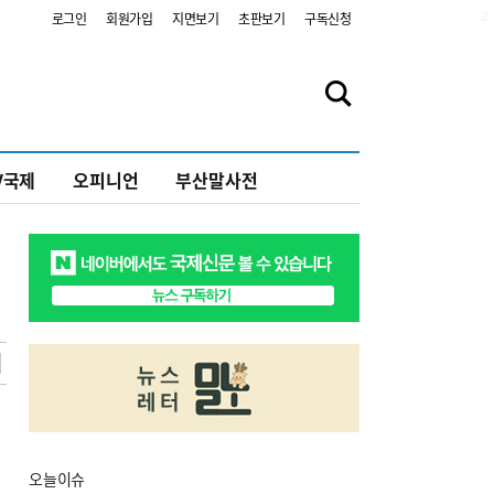
2
로그인
회원가입
지면보기
초판보기
구독신청
V국제
오피니언
부산말사전
오늘
이슈