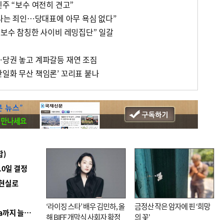
민주 “보수 여전히 견고”
“나는 죄인…당대표에 아무 욕심 없다”
 보수 참칭한 사이비 레밍집단” 일갈
…당권 놓고 계파갈등 재연 조짐
단일화 무산 책임론’ 꼬리표 붙나
합)
10일 결정
 현실로
‘라이징 스타’ 배우 김민하, 올
금정산 작은 암자에 핀 ‘희망
■ 경남 농정 비전 ‘잘 사는 농촌’…스마트팜 1000㏊까지 늘린다
해 BIFF 개막식 사회자 확정
의 꽃’