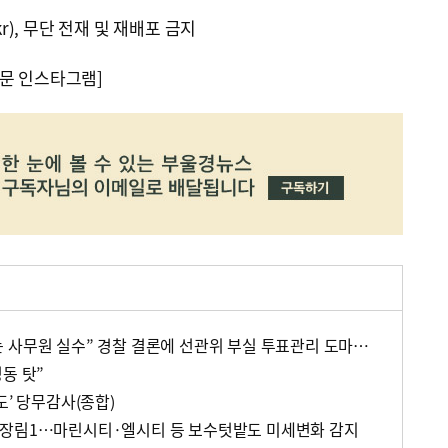
kr), 무단 전재 및 재배포 금지
문 인스타그램]
“회수용봉투 기표된 용지는 사무원 실수” 경찰 결론에 선관위 부실 투표관리 도마(종합)
동 탓”
도’ 당무감사(종합)
·장림1…마린시티·엘시티 등 보수텃밭도 미세변화 감지