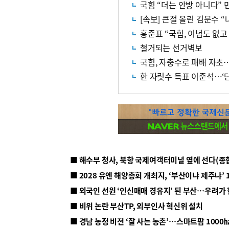
국힘 “더는 안방 아니다” 
[속보] 큰절 올린 김문수 
홍준표 “국힘, 이념도 없고
철거되는 선거벽보
국힘, 자충수로 패배 자초
한 자릿수 득표 이준석…‘
■ 해수부 청사, 북항 국제여객터미널 옆에 선다(종
■ 2028 유엔 해양총회 개최지, ‘부산이냐 제주냐’ 
■ 외국인 선원 ‘인신매매 경유지’ 된 부산…우려가
■ 비위 논란 부산TP, 외부인사 혁신위 설치