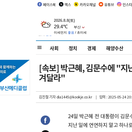
페이스북
엑스
카카오채널
유튜브
인스
사회
정치
경제
해양수산
[속보] 박근혜, 김문수에 "지
겨달라"
김진철 기자
dia1445@kookje.co.kr
| 입력 : 2025-05-24 20:
24일 박근혜 전 대통령이 김문
지난 일에 연연하지 말고 하나