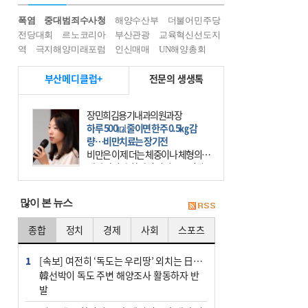
폭염
중대범죄수사청
해양수산부
더불어민주당
전당대회
르노코리아
부산관광
교육혁신선도지
역
극지해양미래포럼
인신매매
UN해양총회
부산메디클럽+
전문의 생생톡
장민희김용기내과의원과장
하루 500㎉ 줄이면 한주 0.5㎏ 감
량…비만치료는 장기전
비만은 이제 더는 체중이나 체형의 문
제가 아니다. 하나의 질병으로 인지
하고 치료와 관리를 해야 한다. 세계
보건기구(WHO)는 이미 1994년 비만
많이 본 뉴스
을 인류의 중요한
종합
정치
경제
사회
스포츠
1
[속보] 여전히 ‘독도는 우리땅’ 외치는 日…
韓선박이 독도 주변 해양조사 활동하자 반
발