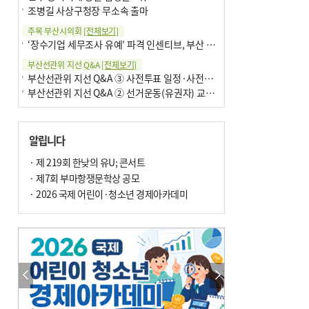
조병길 사상구청장 무소속 출마
주목 부산시의회
[전체보기]
‘장수기업 세무조사 유예’ 파격 인센티브, 부산 유출 막을까
부산선관위 지선 Q&A
[전체보기]
부산선관위 지선 Q&A ③ 사전투표 일정·사전투표함 보관
부산선관위 지선 Q&A ② 선거운동(유권자) 교육감투표용지
알립니다
· 제 219회 한낮의 유U; 콘서트
· 제7회 부마항쟁문학상 공모
· 2026 국제 어린이·청소년 경제아카데미