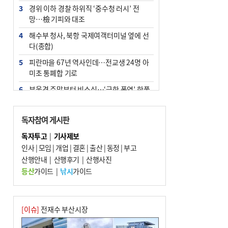
3
경위 이하 경찰 하위직 ‘중수청 러시’ 전
망…檢 기피와 대조
4
해수부 청사, 북항 국제여객터미널 옆에 선
다(종합)
5
피란마을 67년 역사인데…전교생 24명 아
미초 통폐합 기로
6
부울경 주말부터 비소식…‘극한 폭염’ 한풀
꺾일 듯
7
“낙동강권 삼락·을숙도·다대포 연결해 서
독자참여 게시판
부산 관광 키우자”
독자투고
|
기사제보
8
오늘의 날씨- 2026년 8월 7일
인사
|
모임
|
개업
|
결혼
|
출산
|
동정
|
부고
9
산행안내
외국인 선원 ‘인신매매 경유지’ 된 부산…
|
산행후기
|
산행사진
우려가 현실로
등산
가이드
|
낚시
가이드
10
[사설] 해수부 신청사 북항으로 확정, 해양
수도 도약의 전환점
[이슈]
전재수 부산시장