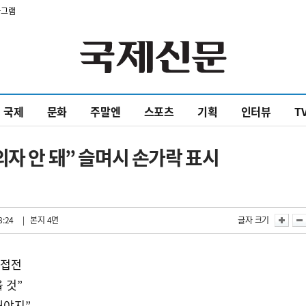
타그램
국제
문화
주말엔
스포츠
기획
인터뷰
T
의자 안 돼” 슬며시 손가락 표시
8:24
| 본지 4면
글자 크기
초접전
 것”
해야지”