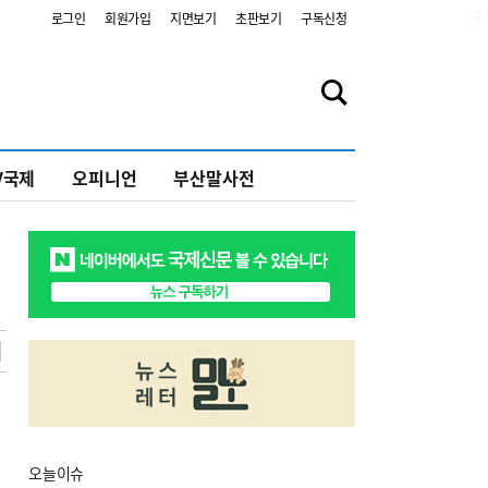
2
로그인
회원가입
지면보기
초판보기
구독신청
V국제
오피니언
부산말사전
오늘
이슈