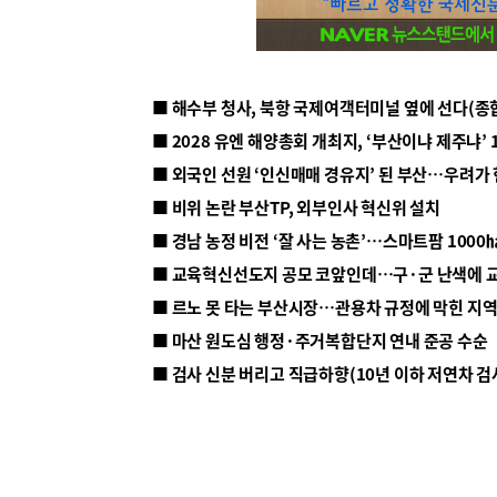
■ 해수부 청사, 북항 국제여객터미널 옆에 선다(종
■ 2028 유엔 해양총회 개최지, ‘부산이냐 제주냐’ 
■ 외국인 선원 ‘인신매매 경유지’ 된 부산…우려가
■ 비위 논란 부산TP, 외부인사 혁신위 설치
■ 르노 못 타는 부산시장…관용차 규정에 막힌 지
■ 마산 원도심 행정·주거복합단지 연내 준공 수순