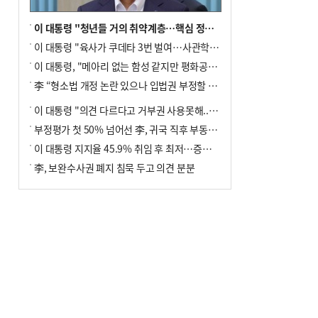
이 대통령 "청년들 거의 취약계층…핵심 정책 재편""
이 대통령 "육사가 쿠데타 3번 벌여…사관학교 통합 신속히 추진"
이 대통령, "메아리 없는 함성 같지만 평화공존책 계속해야"
李 “형소법 개정 논란 있으나 입법권 부정할 만큼은 아냐”(종합)
이 대통령 "의견 다르다고 거부권 사용못해.. 입법권 부정할 상황이라 보기 어려워"
부정평가 첫 50% 넘어선 李, 귀국 직후 부동산·증시 점검(종합)
이 대통령 지지율 45.9% 취임 후 최저…증시 폭락·연임 개헌 논란 영향
李, 보완수사권 폐지 침묵 두고 의견 분분