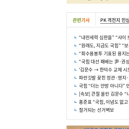
관련
기사
PK 격전지 민
“내란세력 심판을” “샤이 
“원래도, 지금도 국힘” “
“국힘 대선 패배는 尹·권성
‘김문수 → 한덕수 교체 시
파란깃발 꽂힌 정관·명지
국힘 “더는 안방 아니다” 
[속보] 큰절 올린 김문수 
홍준표 “국힘, 이념도 없고
철거되는 선거벽보