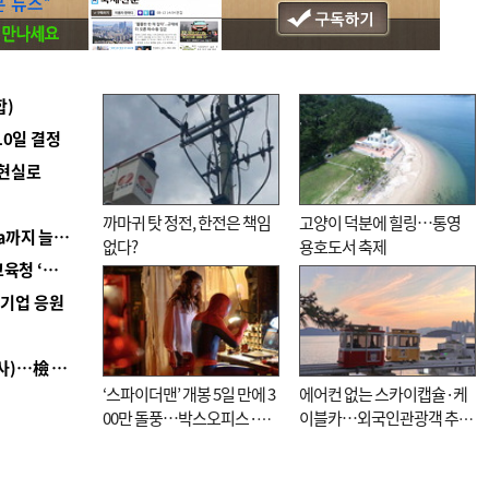
합)
10일 결정
 현실로
까마귀 탓 정전, 한전은 책임
고양이 덕분에 힐링…통영
■ 경남 농정 비전 ‘잘 사는 농촌’…스마트팜 1000㏊까지 늘린다
없다?
용호도서 축제
■ 교육혁신선도지 공모 코앞인데…구·군 난색에 교육청 ‘쩔쩔’
역기업 응원
■ 검사 신분 버리고 직급하향(10년 이하 저연차 검사)…檢 중수청행 기피
‘스파이더맨’ 개봉 5일 만에 3
에어컨 없는 스카이캡슐·케
00만 돌풍…박스오피스·예
이블카…외국인관광객 추억
매율 동시 1위
대신 고역 될라