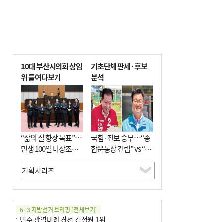
10대 부산시의회 상임
기초단체 판세·후보
위 들여다보기
분석
“삶의 질 향상 목표”…
국힘·진보 승부…“종
민생 100일 비상조치
합운동장 건립” vs “출
면밀 심사
근 공공버스 도입”
6·3 지방선거 브리핑
[전체보기]
민주 광역비례 경선 김정원 1위