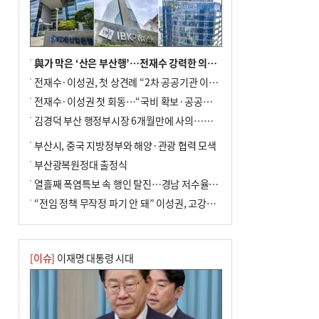
與가 막은 ‘산은 부산행’…전재수 강력한 의지 표명 없인 공염불
전재수·이성권, 첫 상견례 “2차 공공기관 이전 초당 협력”(종합)
전재수·이성권 첫 회동…“국비 확보·공공기관 이전 협력”
김경덕 부산 행정부시장 6개월만에 사의…후임 인선 촉각
부산시, 중국 지방정부와 해양·관광 협력 모색
부산광복원정대 출정식
열흘째 폭염특보 속 행인 탈진…경남 저수율 평년의 절반
“전임 정책 무작정 파기 안 돼” 이성권, 고강도 ‘전재수 견제’ 예고
[이슈]
이재명 대통령 시대