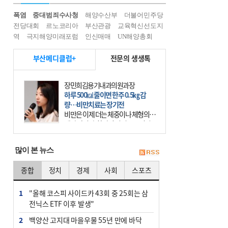
폭염
중대범죄수사청
해양수산부
더불어민주당
전당대회
르노코리아
부산관광
교육혁신선도지
역
극지해양미래포럼
인신매매
UN해양총회
부산메디클럽+
전문의 생생톡
장민희김용기내과의원과장
하루 500㎉ 줄이면 한주 0.5㎏ 감
량…비만치료는 장기전
비만은 이제 더는 체중이나 체형의 문
제가 아니다. 하나의 질병으로 인지
하고 치료와 관리를 해야 한다. 세계
보건기구(WHO)는 이미 1994년 비만
많이 본 뉴스
을 인류의 중요한
종합
정치
경제
사회
스포츠
1
"올해 코스피 사이드카 43회 중 25회는 삼
전닉스 ETF 이후 발생"
2
백양산 고지대 마을우물 55년 만에 바닥