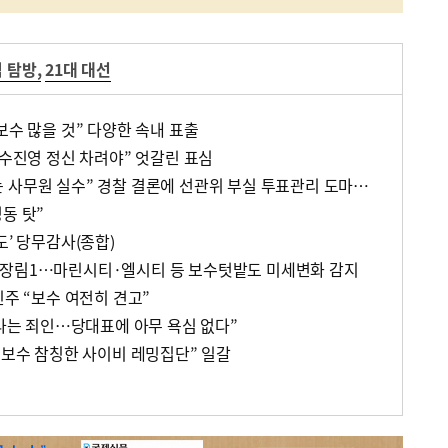
심 탐방
,
21대 대선
보수 많을 것” 다양한 속내 표출
보수진영 정신 차려야” 엇갈린 표심
“회수용봉투 기표된 용지는 사무원 실수” 경찰 결론에 선관위 부실 투표관리 도마(종합)
동 탓”
도’ 당무감사(종합)
·장림1…마린시티·엘시티 등 보수텃밭도 미세변화 감지
민주 “보수 여전히 견고”
“나는 죄인…당대표에 아무 욕심 없다”
 보수 참칭한 사이비 레밍집단” 일갈