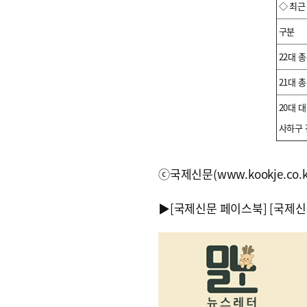
◇ 최근
구분
22대 
21대 
20대 
사하구 
ⓒ국제신문(www.kookje.co.
▶
[국제신문 페이스북]
[국제신