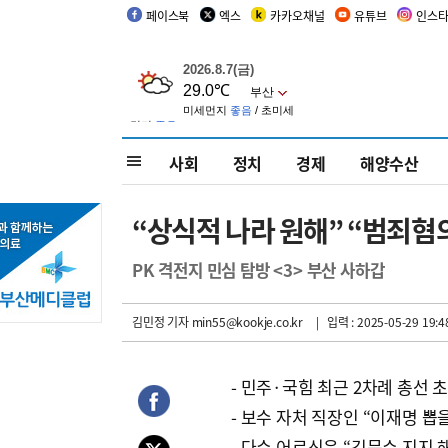
페이스북
엑스
카카오채널
유튜브
인스
사회
정치
경제
해양수산
“상식적 나라 원해” “범죄혐
PK 격전지 민심 탐방 <3> 부산 사하갑
김민정 기자
min55@kookje.co.kr
| 입력 : 2025-05-29 19:4
- 민주·국힘 최근 2차례 총선 
- 보수 자처 직장인 “이재명 뽑을
- 다수 어르신은 “김문수 지지 