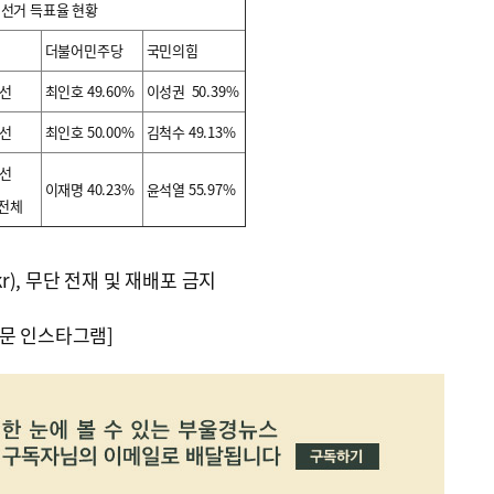
 선거 득표율 현황
더불어민주당
국민의힘
총선
최인호 49.60%
이성권 50.39%
총선
최인호 50.00%
김척수 49.13%
대선
이재명 40.23%
윤석열 55.97%
전체
kr), 무단 전재 및 재배포 금지
문 인스타그램]