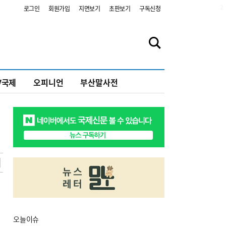
2
로그인
회원가입
지면보기
초판보기
구독신청
V국제
오피니언
부산말사전
오늘
이슈