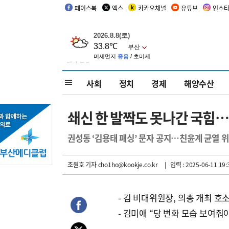
페이스북
엑스
카카오채널
유튜브
인스
사회
정치
경제
해양수산
쇄신 한 발짝도 못나간 국힘…
권성동 ‘김용태 패싱’ 문자 공지…친윤계 균열 
조원호 기자
cho1ho@kookje.co.kr
| 입력 : 2025-06-11 19:
- 김 비대위원장, 의총 개최 호
- 김미애 “당 변화 모습 보여줘