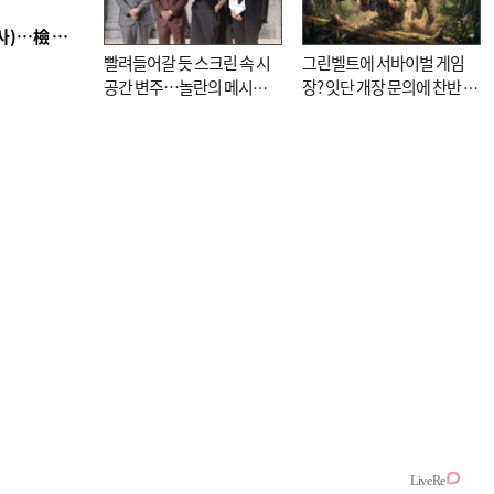
■ 검사 신분 버리고 직급하향(10년 이하 저연차 검사)…檢 중수청행 기피
빨려들어갈 듯 스크린 속 시
그린벨트에 서바이벌 게임
공간 변주…놀란의 메시지
장? 잇단 개장 문의에 찬반 논
는 ‘전쟁 속죄’
쟁