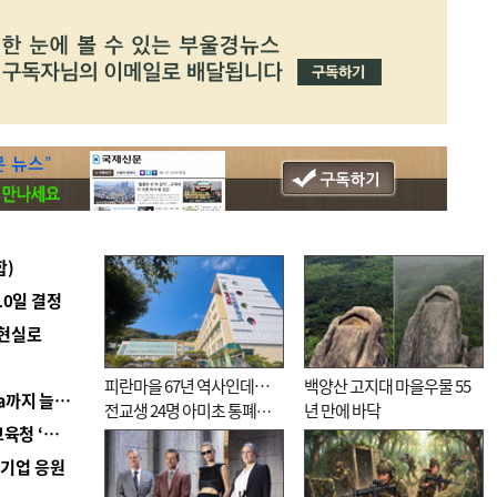
합)
10일 결정
 현실로
피란마을 67년 역사인데…
백양산 고지대 마을우물 55
■ 경남 농정 비전 ‘잘 사는 농촌’…스마트팜 1000㏊까지 늘린다
전교생 24명 아미초 통폐합
년 만에 바닥
■ 교육혁신선도지 공모 코앞인데…구·군 난색에 교육청 ‘쩔쩔’
기로
역기업 응원