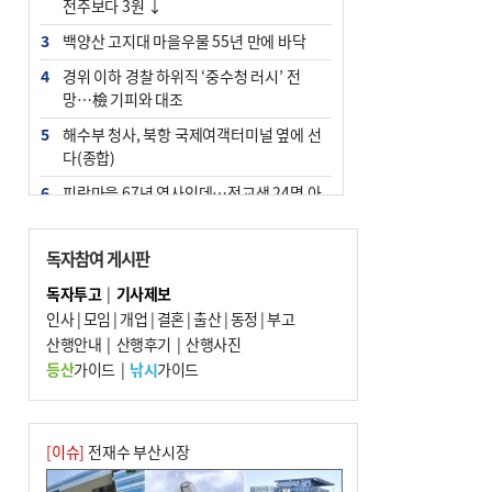
전주보다 3원 ↓
3
백양산 고지대 마을우물 55년 만에 바닥
4
경위 이하 경찰 하위직 ‘중수청 러시’ 전
망…檢 기피와 대조
5
해수부 청사, 북항 국제여객터미널 옆에 선
다(종합)
6
피란마을 67년 역사인데…전교생 24명 아
미초 통폐합 기로
7
부울경 주말부터 비소식…‘극한 폭염’ 한풀
독자참여 게시판
꺾일 듯
독자투고
|
기사제보
8
“낙동강권 삼락·을숙도·다대포 연결해 서
인사
|
모임
|
개업
|
결혼
|
출산
|
동정
|
부고
부산 관광 키우자”
산행안내
|
산행후기
|
산행사진
9
오늘의 날씨- 2026년 8월 7일
등산
가이드
|
낚시
가이드
10
외국인 선원 ‘인신매매 경유지’ 된 부산…
우려가 현실로
[이슈]
전재수 부산시장