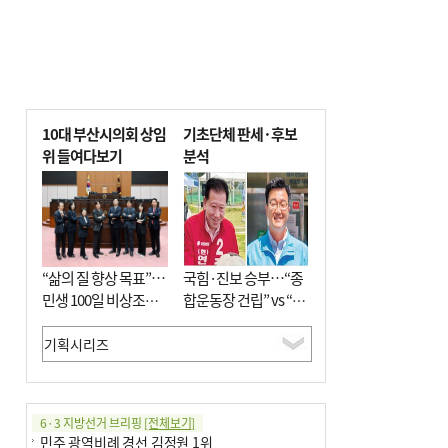
10대 부산시의회 상임
기초단체 판세·후보
위 들여다보기
분석
“삶의 질 향상 목표”…
국힘·진보 승부…“종
민생 100일 비상조치
합운동장 건립” vs “출
면밀 심사
근 공공버스 도입”
6·3 지방선거 브리핑
[전체보기]
민주 광역비례 경선 김정원 1위