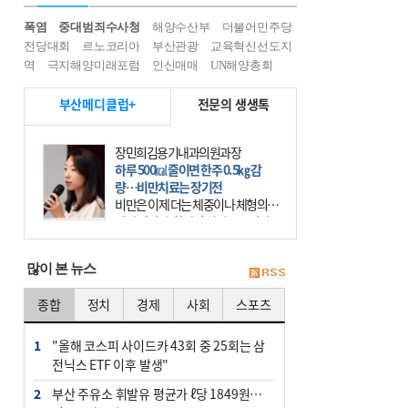
폭염
중대범죄수사청
해양수산부
더불어민주당
전당대회
르노코리아
부산관광
교육혁신선도지
역
극지해양미래포럼
인신매매
UN해양총회
부산메디클럽+
전문의 생생톡
장민희김용기내과의원과장
하루 500㎉ 줄이면 한주 0.5㎏ 감
량…비만치료는 장기전
비만은 이제 더는 체중이나 체형의 문
제가 아니다. 하나의 질병으로 인지
하고 치료와 관리를 해야 한다. 세계
보건기구(WHO)는 이미 1994년 비만
많이 본 뉴스
을 인류의 중요한
종합
정치
경제
사회
스포츠
1
"올해 코스피 사이드카 43회 중 25회는 삼
전닉스 ETF 이후 발생"
2
부산 주유소 휘발유 평균가 ℓ당 1849원…