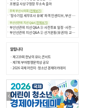
조병길 사상구청장 무소속 출마
주목 부산시의회
[전체보기]
‘장수기업 세무조사 유예’ 파격 인센티브, 부산 유출 막을까
부산선관위 지선 Q&A
[전체보기]
부산선관위 지선 Q&A ③ 사전투표 일정·사전투표함 보관
부산선관위 지선 Q&A ② 선거운동(유권자) 교육감투표용지
알립니다
· 제 219회 한낮의 유U; 콘서트
· 제7회 부마항쟁문학상 공모
· 2026 국제 어린이·청소년 경제아카데미