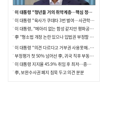
이 대통령 "청년들 거의 취약계층…핵심 정책 재편""
이 대통령 "육사가 쿠데타 3번 벌여…사관학교 통합 신속히 추진"
이 대통령, "메아리 없는 함성 같지만 평화공존책 계속해야"
李 “형소법 개정 논란 있으나 입법권 부정할 만큼은 아냐”(종합)
이 대통령 "의견 다르다고 거부권 사용못해.. 입법권 부정할 상황이라 보기 어려워"
부정평가 첫 50% 넘어선 李, 귀국 직후 부동산·증시 점검(종합)
이 대통령 지지율 45.9% 취임 후 최저…증시 폭락·연임 개헌 논란 영향
李, 보완수사권 폐지 침묵 두고 의견 분분