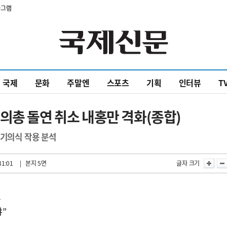
타그램
국제
문화
주말엔
스포츠
기획
인터뷰
T
의총 돌연 취소 내홍만 격화(종합)
위기의식 작용 분석
31:01
| 본지 5면
글자 크기
소
야”