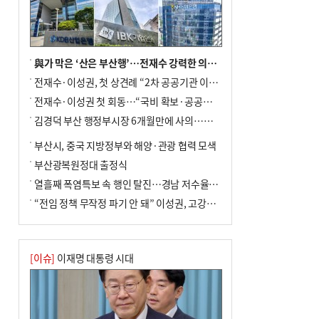
與가 막은 ‘산은 부산행’…전재수 강력한 의지 표명 없인 공염불
전재수·이성권, 첫 상견례 “2차 공공기관 이전 초당 협력”(종합)
전재수·이성권 첫 회동…“국비 확보·공공기관 이전 협력”
김경덕 부산 행정부시장 6개월만에 사의…후임 인선 촉각
부산시, 중국 지방정부와 해양·관광 협력 모색
부산광복원정대 출정식
열흘째 폭염특보 속 행인 탈진…경남 저수율 평년의 절반
“전임 정책 무작정 파기 안 돼” 이성권, 고강도 ‘전재수 견제’ 예고
[이슈]
이재명 대통령 시대