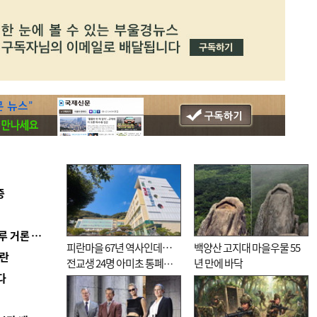
증
■ 축구협회 ‘성 접대’ 의혹 일파만파…日도 의혹 연루 거론 심판 2명 조사
피란마을 67년 역사인데…
백양산 고지대 마을우물 55
혼란
전교생 24명 아미초 통폐합
년 만에 바닥
다
기로