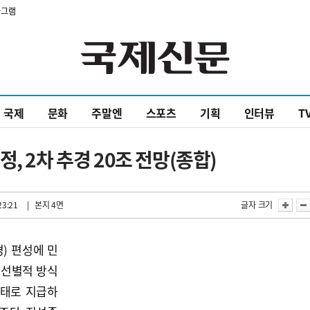
타그램
국제
문화
주말엔
스포츠
기획
인터뷰
T
, 2차 추경 20조 전망(종합)
23:21
| 본지 4면
글자 크기
) 편성에 민
 선별적 방식
형태로 지급하