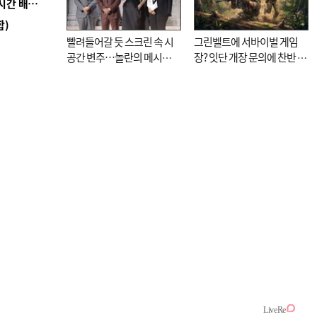
■ 로봇 1000대가 상품 입출고 척척…롯데마트 24시간 배송 자동화
합)
빨려들어갈 듯 스크린 속 시
그린벨트에 서바이벌 게임
공간 변주…놀란의 메시지
장? 잇단 개장 문의에 찬반 논
는 ‘전쟁 속죄’
쟁