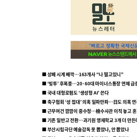
■ 상폐 시계 째깍…163개사 “나 떨고있니”
■ ‘빚투’ 후폭풍…20·60대 마이너스통장 연체 급
■ 국내 대형로펌도 ‘생성형 AI’ 쓴다
■ 근무여건 깜깜이 중수청…檢수사관 이직 놓고 
■ 기존 일반고 전환…과기원 영재학교 3개 더 만든
■ 부산시립극단 예술감독 못 뽑았나, 안 뽑았나