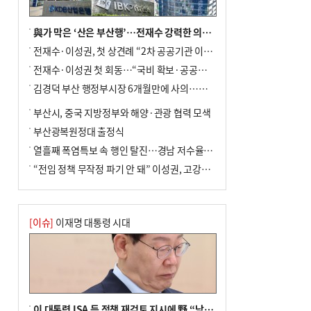
與가 막은 ‘산은 부산행’…전재수 강력한 의지 표명 없인 공염불
전재수·이성권, 첫 상견례 “2차 공공기관 이전 초당 협력”(종합)
전재수·이성권 첫 회동…“국비 확보·공공기관 이전 협력”
김경덕 부산 행정부시장 6개월만에 사의…후임 인선 촉각
부산시, 중국 지방정부와 해양·관광 협력 모색
부산광복원정대 출정식
열흘째 폭염특보 속 행인 탈진…경남 저수율 평년의 절반
“전임 정책 무작정 파기 안 돼” 이성권, 고강도 ‘전재수 견제’ 예고
[이슈]
이재명 대통령 시대
이 대통령 ISA 등 정책 재검토 지시에 野 “남 탓 쇼, 졸속 국정”