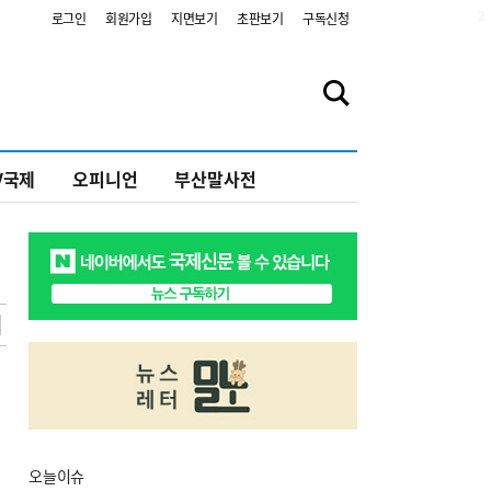
2
로그인
회원가입
지면보기
초판보기
구독신청
V국제
오피니언
부산말사전
오늘
이슈