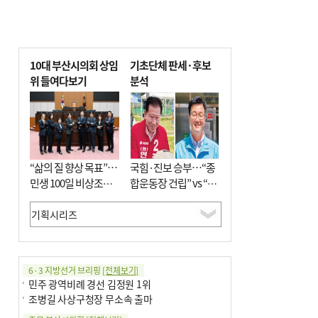
10대 부산시의회 상임
기초단체 판세·후보
위 들여다보기
분석
“삶의 질 향상 목표”…
국힘·진보 승부…“종
민생 100일 비상조치
합운동장 건립” vs “출
면밀 심사
근 공공버스 도입”
6·3 지방선거 브리핑
[전체보기]
민주 광역비례 경선 김정원 1위
조병길 사상구청장 무소속 출마