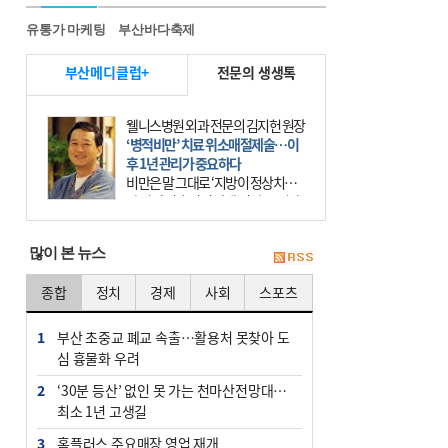
유통가 마케팅
부산바다축제
부산메디클럽+
전문의 생생톡
웰니스병원 외과 전문의 김지헌 원장
‘병적비만’ 치료 위소매절제술…이
후 1년 관리가 중요하다
비만은 말 그대로 ‘지방이 정상치보
다 더 많이 축적된 상태’이다. 그러나
비만은 더는 외모의 문제에 끝나지 않
는다. 비만은 질병이다. 세계보건기
많이 본 뉴스
구(WHO)는 19
종합
정치
경제
사회
스포츠
1
부산 초중교 폐교 속출…활용처 못찾아 도
심 흉물화 우려
2
‘30분 등산’ 없인 못 가는 천마산전망대…
최소 1년 고생길
3
홈플러스 주요매장 영업 재개