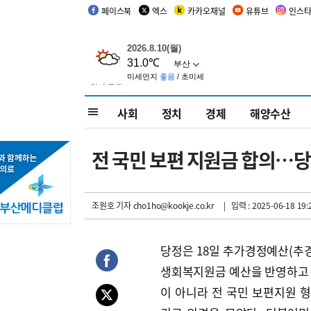
페이스북
엑스
카카오채널
유튜브
인스
사회
정치
경제
해양수산
전 국민 보편 지원금 합의…당정
조원호 기자
cho1ho@kookje.co.kr
| 입력 : 2025-06-18 19:
당정은 18일 추가경정예산(추경
생회복지원금 예산을 반영하고
이 아니라 전 국민 보편지원 