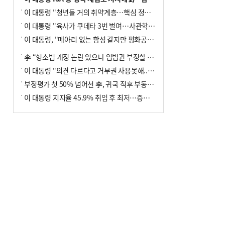
이 대통령 "청년들 거의 취약계층…핵심 정책 재편""
이 대통령 "육사가 쿠데타 3번 벌여…사관학교 통합 신속히 추진"
이 대통령, "메아리 없는 함성 같지만 평화공존책 계속해야"
李 “형소법 개정 논란 있으나 입법권 부정할 만큼은 아냐”(종합)
이 대통령 "의견 다르다고 거부권 사용못해.. 입법권 부정할 상황이라 보기 어려워"
부정평가 첫 50% 넘어선 李, 귀국 직후 부동산·증시 점검(종합)
이 대통령 지지율 45.9% 취임 후 최저…증시 폭락·연임 개헌 논란 영향