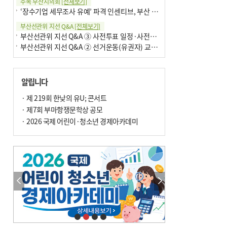
주목 부산시의회
[전체보기]
‘장수기업 세무조사 유예’ 파격 인센티브, 부산 유출 막을까
부산선관위 지선 Q&A
[전체보기]
부산선관위 지선 Q&A ③ 사전투표 일정·사전투표함 보관
부산선관위 지선 Q&A ② 선거운동(유권자) 교육감투표용지
알립니다
· 제 219회 한낮의 유U; 콘서트
· 제7회 부마항쟁문학상 공모
· 2026 국제 어린이·청소년 경제아카데미